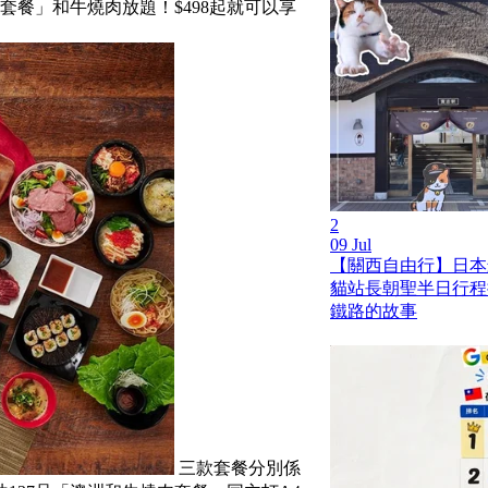
餐」和牛燒肉放題！$498起就可以享
2
09 Jul
【關西自由行】日本
貓站長朝聖半日行程
鐵路的故事
三款套餐分別係