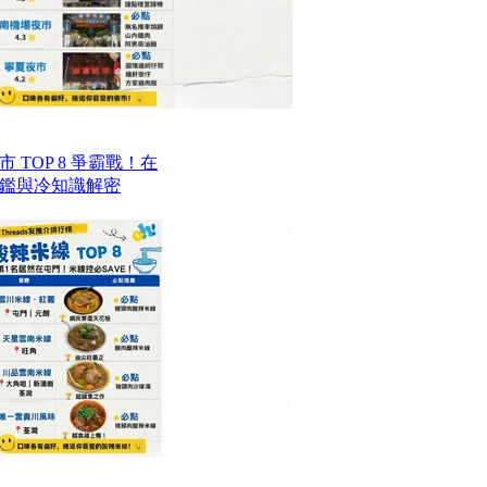
TOP 8 爭霸戰！在
鑑與冷知識解密