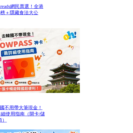
reads網民票選！全港
排行榜＋隱藏食法大公
國不用帶大筆現金！
最詳細使用指南（開卡/儲
項）