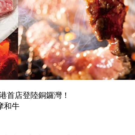
港首店登陸銅鑼灣！
摩和牛