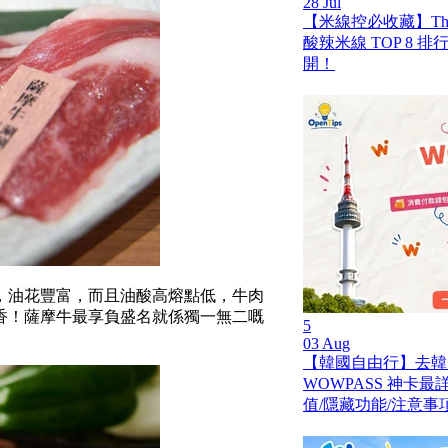
28 Jul
【米線控必收藏】Th
酸辣米線 TOP 8 
開！
，油花豐富，而且油酸高熔點低，牛肉
香！薩摩牛最享負盛名就係獨一無二嘅
5
03 Aug
【韓國自由行】去韓
WOWPASS 神卡
值/隱藏功能/注意事