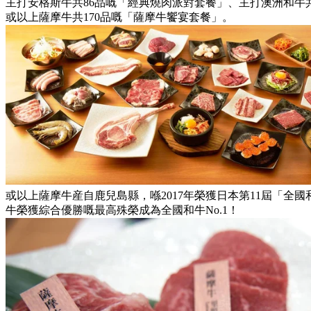
主打安格斯牛共86品嘅「經典燒肉派對套餐」、主打澳洲和牛共
或以上薩摩牛共170品嘅「薩摩牛饗宴套餐」。
或以上薩摩牛産自鹿兒島縣，喺2017年榮獲日本第11屆「全
牛榮獲綜合優勝嘅最高殊榮成為全國和牛No.1！