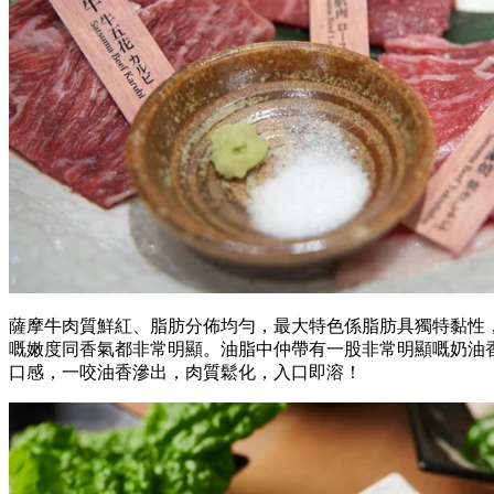
薩摩牛肉質鮮紅、脂肪分佈均勻，最大特色係脂肪具獨特黏性
嘅嫩度同香氣都非常明顯。油脂中仲帶有一股非常明顯嘅奶油
口感，一咬油香滲出，肉質鬆化，入口即溶！