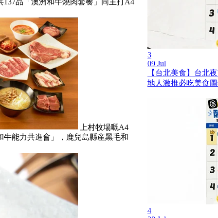
137品「澳洲和牛燒肉套餐」同主打A4
3
09 Jul
【台北美食】台北夜市 
地人激推必吃美食圖
上村牧場嘅A4
國和牛能力共進會」，鹿兒島縣産黑毛和
4