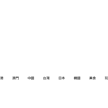
港
澳門
中國
台灣
日本
韓國
美食
玩