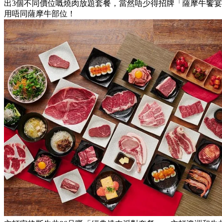
出3個不同價位嘅燒肉放題套餐，當然唔少得招牌「薩摩牛饗宴套
用唔同薩摩牛部位！