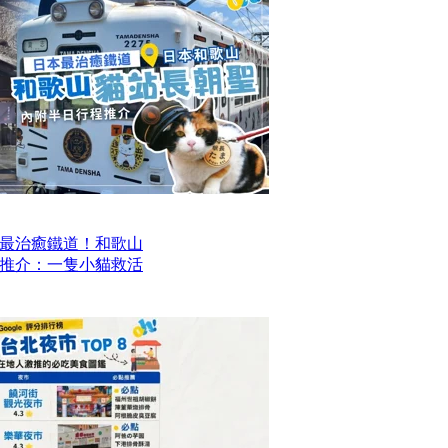
最治癒鐵道！和歌山
推介：一隻小貓救活