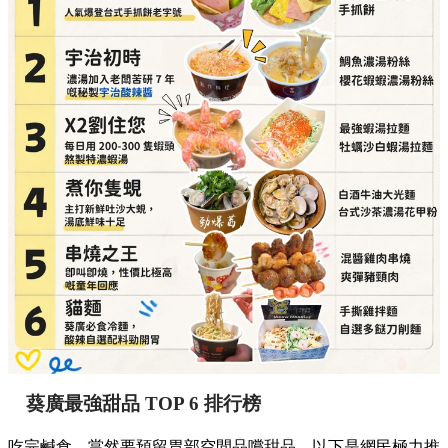
葵廣最強甜品 TOP 6 排行榜
吃完鹹食，當然要預留胃部空間品嚐甜品。以下是網民極力推