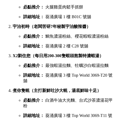
必點推介：
火腿雞蛋肉鬆手抓餅
詳細地址：
葵涌廣場 1 樓 B01C 號舖
宇治初時（老闆苦研7年秘製宇治酸辣醬）
必點推介：
鯛魚濃湯粉絲、櫻花蝦蝦濃湯粉絲
詳細地址：
葵涌廣場 2 樓 C28 號舖
X2劉住您（每日用200-300隻蝦頭熬製特濃蝦湯）
必點推介：
最強蝦湯拉麵、牡蠣沙白蝦湯拉麵
詳細地址：
葵涌廣場 3 樓 Top World 3069-T20 號
舖
煮你隻蜆（主打新鮮吐沙大蜆，湯底鮮味十足）
必點推介：
白酒牛油大光麵、台式沙茶濃湯花甲
粉
詳細地址：
葵涌廣場 3 樓 Top World 3069-T11 號