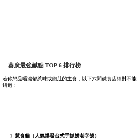
葵廣最強鹹點 TOP 6 排行榜
若你想品嚐濃郁惹味或飽肚的主食，以下六間鹹食店絕對不能
錯過：
慧食貓（人氣爆發台式手抓餅老字號）