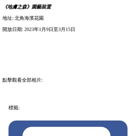
《地膚之森》園藝裝置
地址: 北角海濱花園
開放日期: 2023年1月9日至3月15日
點擊觀看全部相片:
標籤:
中文(繁)
香港
香港
玩樂
打卡
香港好去處
北角
天后 /
北角
北角好去處
波波草
新春
北角海濱花園
地膚
地膚之森