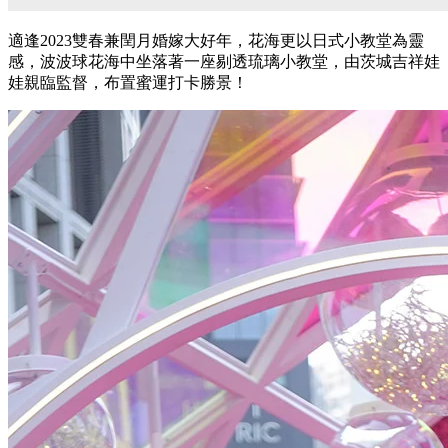
適逢2023雙春兼閏月婚嫁大好年，花海更以日式小教堂為靈
感，波波球花海中坐落著一座剔透琉璃小教堂，由茨城吉祥娃
娃親臨監督，布置蜜運打卡勝景！