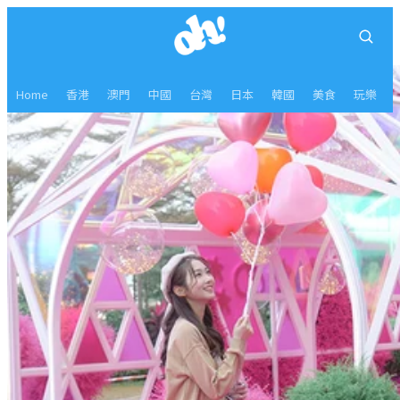
Home
香港
澳門
中國
台灣
日本
韓國
美食
玩樂