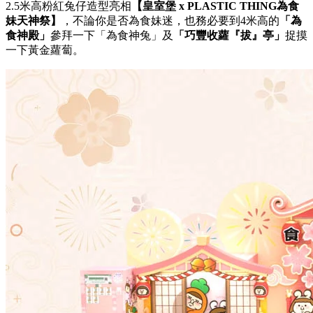
2.5米高粉紅兔仔造型亮相
【皇室堡
x PLASTIC THING
為食
妹天神祭】
，不論你是否為食妹迷，也務必要到4米高的
「
為
食神殿
」
參拜一下「為食神兔」及
「巧豐收蘿
『
拔
』
亭」
捉摸
一下黃金蘿蔔。