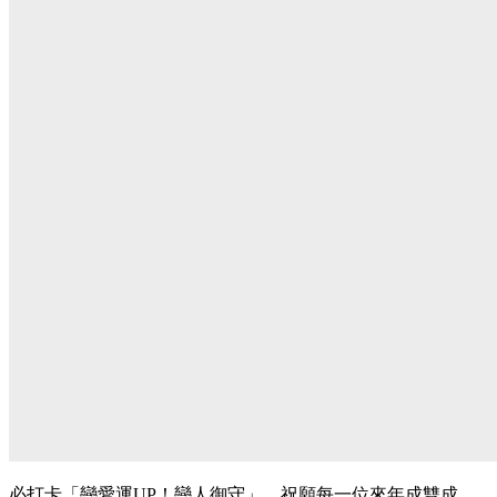
必打卡「戀愛運UP！戀人御守」，祝願每一位來年成雙成