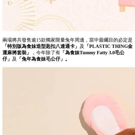
兩場將共發售逾15款獨家限量兔年周邊，當中最矚目的必定是
「
特別版為食妹造型匙扣八達通卡
」
及
「
PLASTIC THING
金
運麻將套裝」
，今年除了有
「為食妹
Tummy Fatty 3.0
毛公
仔」
及
「兔年為食妹毛公仔」。