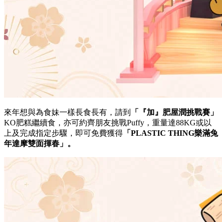
來年想與為食妹一樣長食長有，請到
「
『
加
』
肥屋潤挑戰賽」
KO肥糕繼續食，亦可約齊朋友挑戰Puffy，重量達88KG或以
上及完成指定步驟，即可免費獲得
「
PLASTIC THING
樂滿兔
年達摩雙面揮春
」。