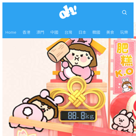
Home
香港
澳門
中國
台灣
日本
韓國
美食
玩樂