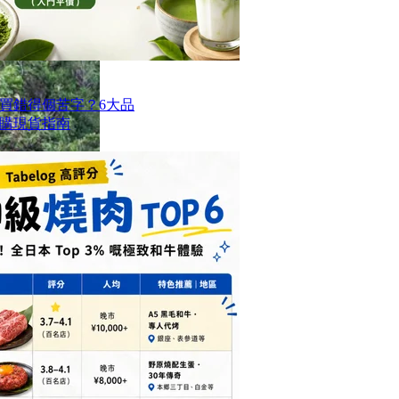
買錯得個苦字？6大品
購現貨指南