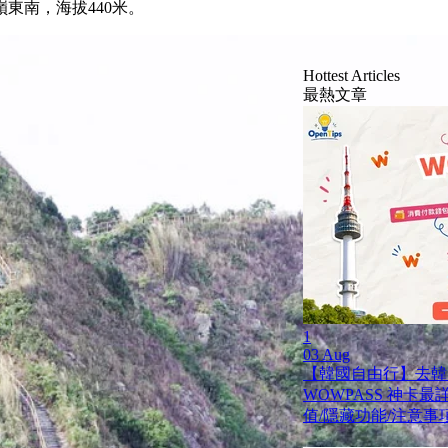
東南，海拔440米。
Hottest Articles
最熱文章
1
03 Aug
【韓國自由行】去韓
WOWPASS 神卡
值/隱藏功能/注意事