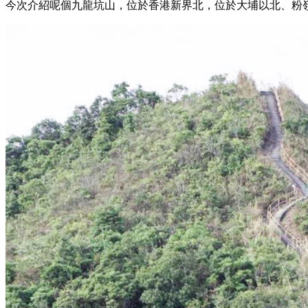
今次介紹呢個九龍坑山，位於香港新界北，位於大埔以北、粉嶺