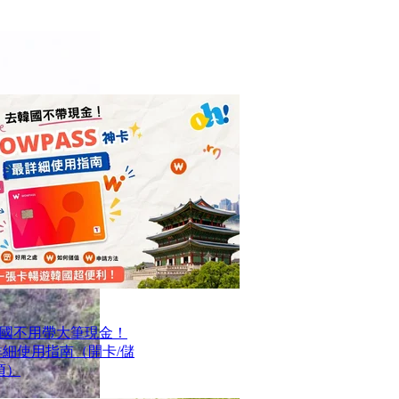
國不用帶大筆現金！
最詳細使用指南（開卡/儲
項）