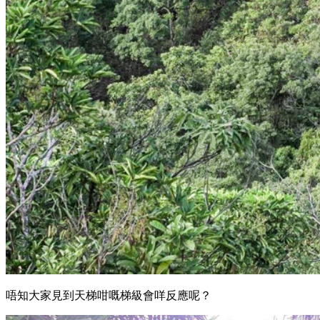
唔知大家見到天梯咁嘅梯級會咩反應呢？