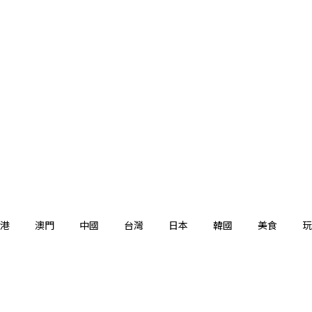
港
澳門
中國
台灣
日本
韓國
美食
玩