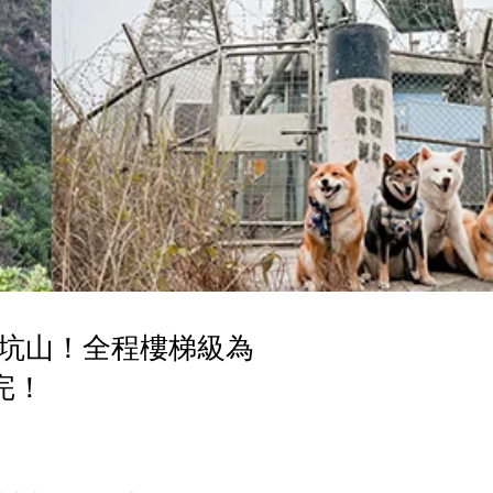
坑山！全程樓梯級為
完！