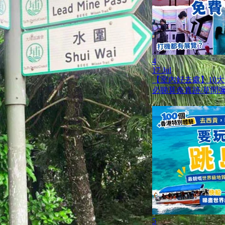
4
17 Jul
【室內好去處】10
必睇莫奈真跡/草間彌
5