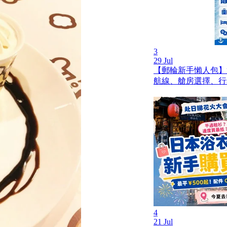
3
29 Jul
【郵輪新手懶人包】
航線、艙房選擇、行
4
21 Jul