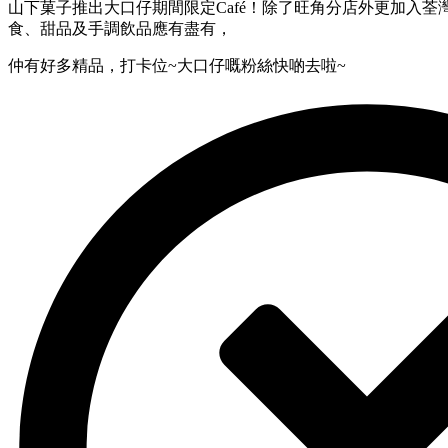
⼭下菓⼦推出⼤⼝仔期間限定Café！除了旺⾓分店外更加⼊荃
⻝、甜品及⼿調飲品應有盡有，
仲有好多精品，打卡位~⼤⼝仔嘅粉絲快啲去啦~