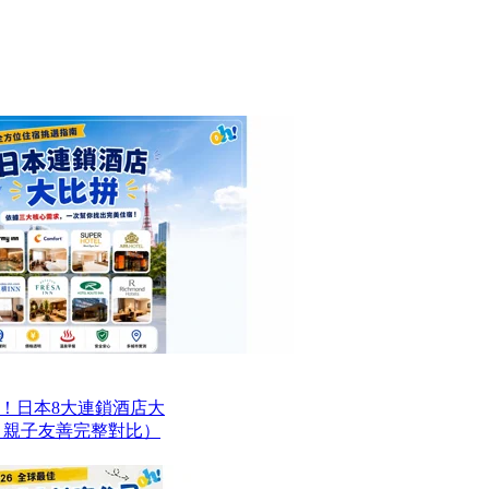
！日本8大連鎖酒店大
、親子友善完整對比）