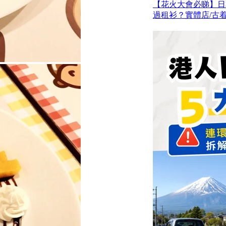
【花火大會必睇】日
過租衫？實體店/古着