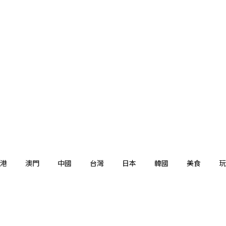
港
澳門
中國
台灣
日本
韓國
美食
玩