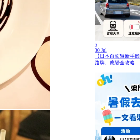
5
30 Jul
【日本自駕遊新手懶
路牌、應變全攻略