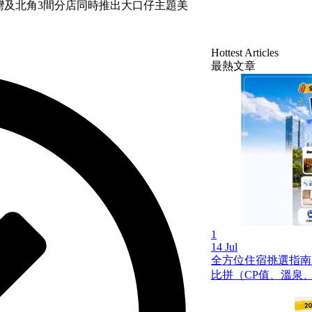
灣及北⾓3間分店同時推出⼤⼝仔主題美
Hottest Articles
最熱文章
1
14 Jul
全方位住宿挑選指南
比拼（CP值、溫泉