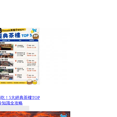
港必吃！5大經典茶樓TOP
冷知識全攻略