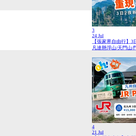
3
24 Jul
【張家界自由行】3
凡達懸浮山/天門山
4
21 Jul