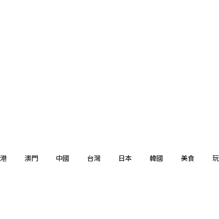
港
澳門
中國
台灣
日本
韓國
美食
玩