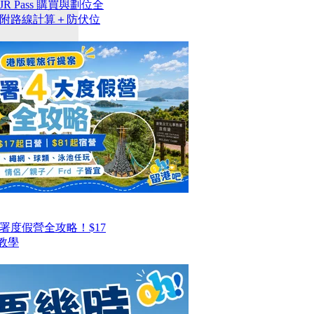
 Pass 購買與劃位全
附路線計算＋防伏位
署度假營全攻略！$17
教學