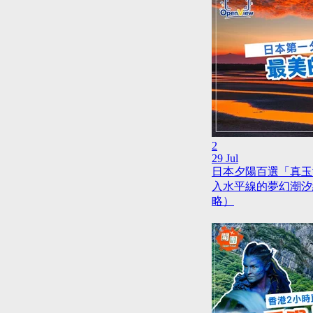
2
29 Jul
日本夕陽百選「真玉
入水平線的夢幻潮汐
略）