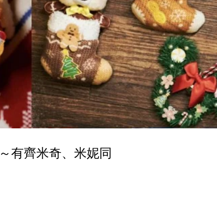
品～有齊米奇、米妮同
！