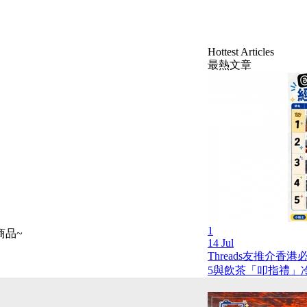
Hottest Articles
最熱文章
1
商品~
14 Jul
Threads友推介香
5與飲茶「叩指禮」