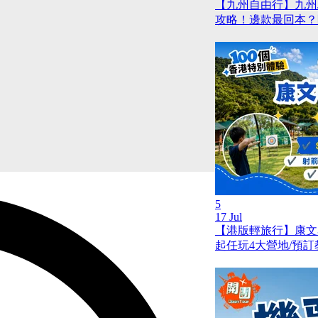
【九州自由行】九州JR
攻略！邊款最回本？
5
17 Jul
【港版輕旅行】康文
起任玩4大營地/預訂