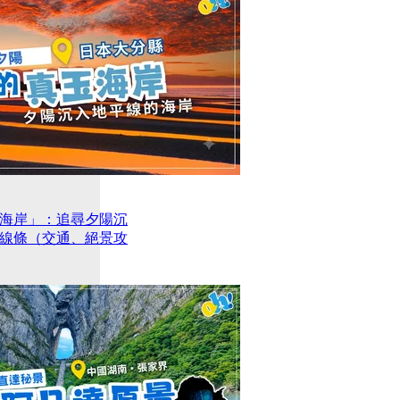
海岸」：追尋夕陽沉
線條（交通、絕景攻