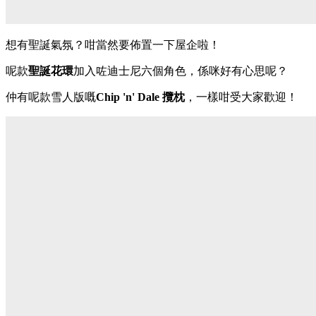
想有聖誕氣氛？咁當然要佈置一下屋企啦！
呢款
聖誕花環
加入咗迪士尼六個角色，係咪好有心思呢？
仲有呢款雪人版嘅
Chip 'n' Dale 攬枕
，一樣咁受大家歡迎！