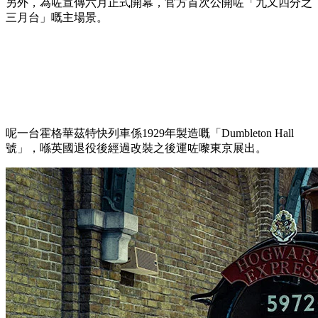
另外，為咗宣傳六月正式開幕，官方首次公開咗「九又四分之
三月台」嘅主場景。
呢一台霍格華茲特快列車係1929年製造嘅「Dumbleton Hall
號」，喺英國退役後經過改裝之後運咗嚟東京展出。