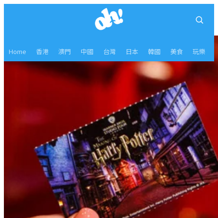
Home
香港
澳門
中國
台灣
日本
韓國
美食
玩樂