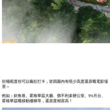
但喺呢度你可以瘋狂打卡，皆因園內有唔少高度還原嘅電影場
景～
例如：斜角巷、霍格華茲大廳、鄧不利多辦公室、9¾月台、
霍格華茲嘅移動樓梯等，還原度相當高！