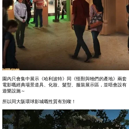
園內只會集中展示《哈利波特》同《怪獸與牠們的產地》兩套
電影嘅經典場景道具、化妝、髮型、服裝展示區，並唔會設有
遊樂設施～
所以同大阪環球影城嘅性質有別㗎！