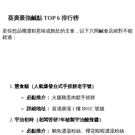
葵廣最強鹹點 TOP 6 排行榜
若你想品嚐濃郁惹味或飽肚的主食，以下六間鹹食店絕對不能
錯過：
慧食貓（人氣爆發台式手抓餅老字號）
必點推介：
火腿雞蛋肉鬆手抓餅
詳細地址：
葵涌廣場 1 樓 B01C 號舖
宇治初時（老闆苦研7年秘製宇治酸辣醬）
必點推介：
鯛魚濃湯粉絲、櫻花蝦蝦濃湯粉絲