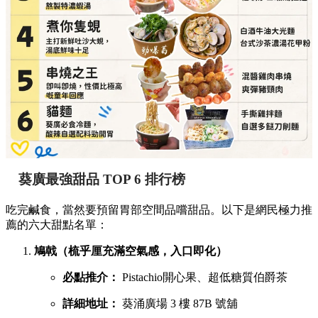
葵廣最強甜品 TOP 6 排行榜
吃完鹹食，當然要預留胃部空間品嚐甜品。以下是網民極力推
薦的六大甜點名單：
鳩戟（梳乎厘充滿空氣感，入口即化）
必點推介：
Pistachio開心果、超低糖質伯爵茶
詳細地址：
葵涌廣場 3 樓 87B 號舖