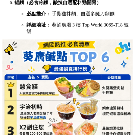
貓麵（必食冷麵，酸辣自選配料勁開胃）
必點推介：
手撕雞拌麵、自選多餸刀削麵
詳細地址：
葵涌廣場 3 樓 Top World 3069-T18 號
舖