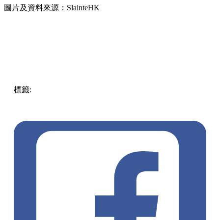
圖片及資料來源：SlainteHK
標籤:
中文(繁)
香港
香港
玩樂
打卡
香港好去處
西環
西環好
去處
中環 / 上環 / 西環
聖誕市集
領養
堅農市集
巨型薑餅人
愛毛孩之家
浪浪之家
狗狗領養日
領養日
告別流浪天地