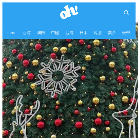
Home
香港
澳門
中國
台灣
日本
韓國
美食
玩樂