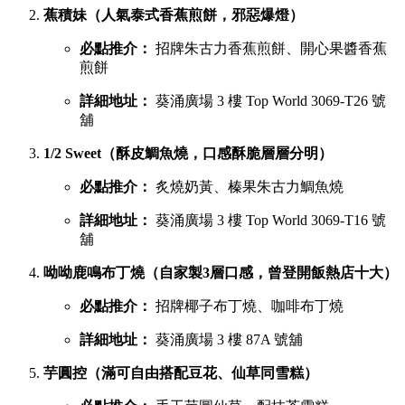
蕉積妹（人氣泰式香蕉煎餅，邪惡爆燈）
必點推介：
招牌朱古力香蕉煎餅、開心果醬香蕉
煎餅
詳細地址：
葵涌廣場 3 樓 Top World 3069-T26 號
舖
1/2 Sweet（酥皮鯛魚燒，口感酥脆層層分明）
必點推介：
炙燒奶黃、榛果朱古力鯛魚燒
詳細地址：
葵涌廣場 3 樓 Top World 3069-T16 號
舖
呦呦鹿鳴布丁燒（自家製3層口感，曾登開飯熱店十大）
必點推介：
招牌椰子布丁燒、咖啡布丁燒
詳細地址：
葵涌廣場 3 樓 87A 號舖
芋圓控（滿可自由搭配豆花、仙草同雪糕）