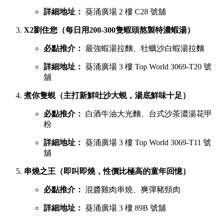
詳細地址：
葵涌廣場 2 樓 C28 號舖
X2劉住您（每日用200-300隻蝦頭熬製特濃蝦湯）
必點推介：
最強蝦湯拉麵、牡蠣沙白蝦湯拉麵
詳細地址：
葵涌廣場 3 樓 Top World 3069-T20 號
舖
煮你隻蜆（主打新鮮吐沙大蜆，湯底鮮味十足）
必點推介：
白酒牛油大光麵、台式沙茶濃湯花甲
粉
詳細地址：
葵涌廣場 3 樓 Top World 3069-T11 號
舖
串燒之王（即叫即燒，性價比極高的童年回憶）
必點推介：
混醬雞肉串燒、爽彈豬頸肉
詳細地址：
葵涌廣場 3 樓 89B 號舖