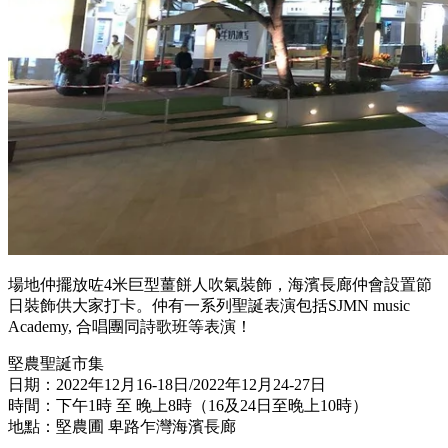
場地仲擺放咗4米巨型薑餅人吹氣裝飾，海濱長廊仲會設置節
日裝飾供大家打卡。仲有一系列聖誕表演包括SJMN music
Academy, 合唱團同詩歌班等表演！
堅農聖誕市集
日期：2022年12月16-18日/2022年12月24-27日
時間：下午1時 至 晚上8時（16及24日至晚上10時）
地點：堅農圃 卑路乍灣海濱長廊