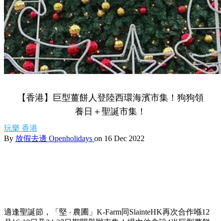
【香港】巨型薑餅人登陸西環海濱市集！狗狗領
養日＋聖誕市集！
玩樂
香港
By
放假去邊 Openholidays
on 16 Dec 2022
適逢聖誕節，「堅 ‧ 農圃」K-Farm同SlainteHK再次合作喺12