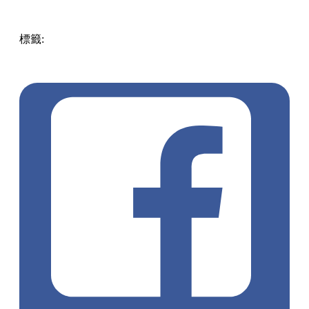
標籤:
Hong Kong
香港
葵廣美食
葵芳好去處
葵芳 / 青衣
葵
涌廣場
葵廣掃街
香港平民美食
慧食貓
鳩戟
呦呦鹿鳴布丁
燒