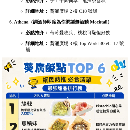
必點推介：
手工芋圓仙草、配抹茶雪糕
詳細地址：
葵涌廣場 2 樓 C10 號舖
Athena（調酒師即席為你調製無酒精 Mocktail）
必點推介：
莓莓愛收兵、桃桃可恥但好飲
詳細地址：
葵涌廣場 3 樓 Top World 3069-T17 號
舖