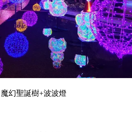
魔幻聖誕樹+波波燈