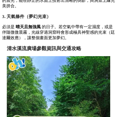
觀賞神秘「愛心光影」的三大關鍵條件
「愛心光影」並非隨時造訪都能看到，它對月份、時間與天氣
有著極高的要求：
1. 限定月份（太陽角度）
每年僅有
3 月（春分/彼岸）
與
9 月（秋分/彼岸）
的前後期
間，太陽照射的角度才能與洞窟達成完美斜角，拼湊出對稱的
愛心形狀。
2. 黃金時段（晨光照射）
最完美的照射時間為
清晨 6:30 至 7:30 左右
。此時斜射入洞窟