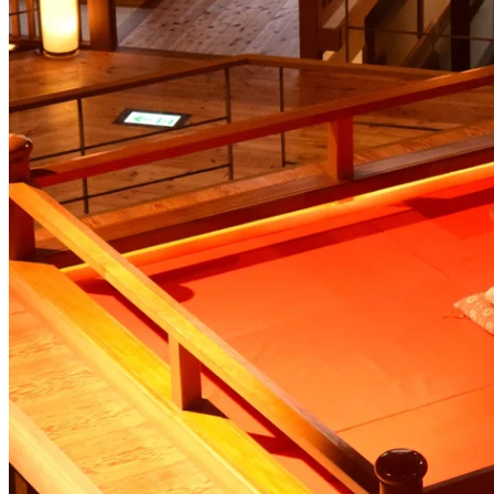
更令人不寒而慄嘅係每逢下午4點至6點，呢到都會舉行三味線
現場演奏