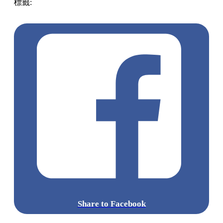
從
「東京站」
答乘高速巴士
「鴨川東京線」
，於
「君津故鄉
物產館」
站下車。下車後步行約 20 分鐘即可抵達；若想節省
時間或趕早晨光影，亦可於下車後轉乘計程車，約 5 分鐘車
程。
前往龜岩洞窟的實用穿著與裝備建議
防滑防水鞋款：
由於景點靠近溪流與濕地，木棧道及周
邊地面經常潮濕滑溜，強烈建議穿著具備良好防滑與防
水功能的運動鞋或登山鞋。
保暖衣物：
若為了拍攝 6:30 的愛心光影而一大早前往，
當地的晨間氣溫通常非常低，請務必多帶一件防風禦寒
的外套，以免受涼。