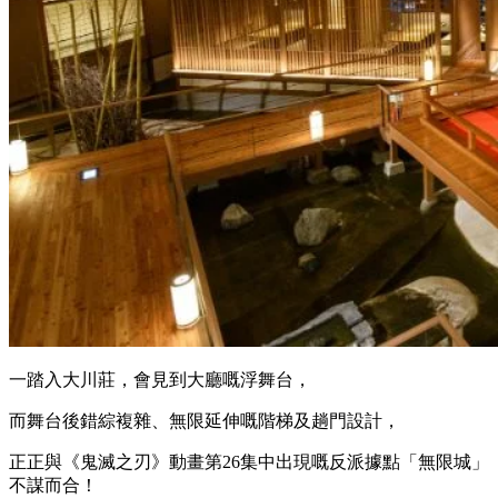
一踏入大川莊，會見到大廳嘅浮舞台，
而舞台後錯綜複雜、無限延伸嘅階梯及趟門設計，
正正與《鬼滅之刃》動畫第26集中出現嘅反派據點「無限城」
不謀而合！