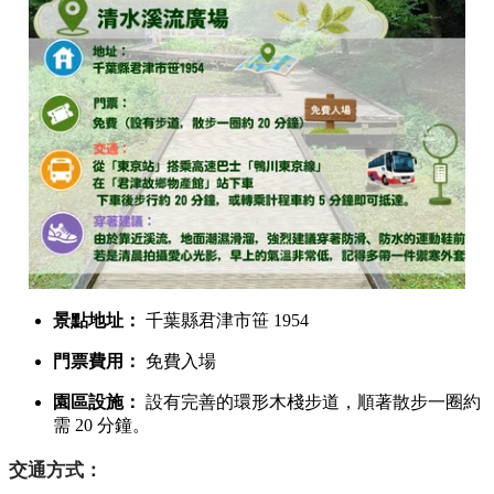
的晨光，能在靜止的水面上投射出清晰的倒影，與洞窟上緣完
美拼合。
3. 天氣條件（夢幻光束）
必須是
晴天且無強風
的日子。若空氣中帶有一定濕度，或是
伴隨微微晨霧，光線穿過洞窟時會形成極具神聖感的光束（廷
達爾效應），讓整個畫面更加夢幻。
清水溪流廣場參觀資訊與交通攻略