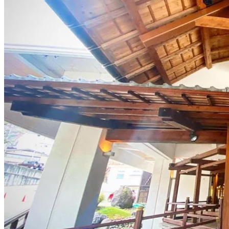
除咗呢個一炮而紅嘅大廳，其實大川莊嘅溫泉同樣出名，
位於會津若松地區嘅「蘆之牧溫泉」，被稱為美人湯XD！