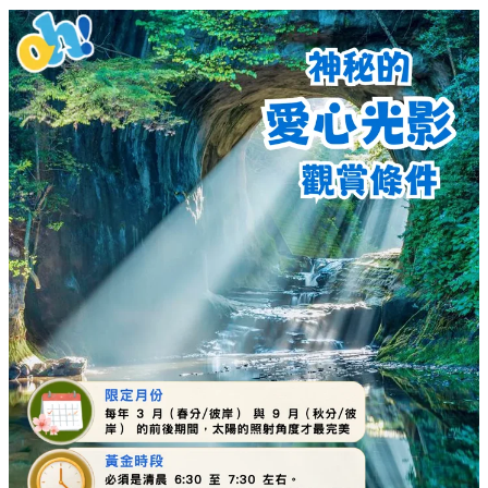
【東京世外桃源】千葉龜岩洞窟秘境指南：解鎖
限定「愛心光影」奇蹟絕景
日本
By
Christine yeung
on 05 Aug 2026
距離東京市區不遠的千葉縣，隱藏著一座如同吉卜力奇幻世界
般的世外桃源——
清水溪流廣場（龜岩洞窟）
。這裡最受攝影
愛好者與旅遊達人推崇的，莫過於在特定時間才會出現的「愛
心光影」奇蹟。清晨的陽光穿過古老洞窟，折射在平靜的水面
上，與倒影完美重合，形成一顆無比神聖的夢幻愛心。