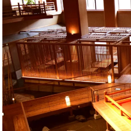
充滿和風氣息、有住層層機關，甫踏入旅館就令人覺得兩者簡
直係難以置信地相似！