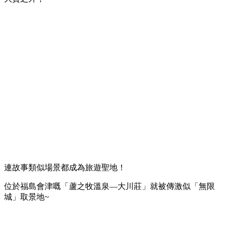
連故事類似場景都成為旅遊聖地！
位於福島會津嘅「蘆之牧溫泉—大川莊」就被傳激似「無限
城」取景地~