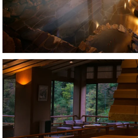
都難怪一班粉絲要特登嚟朝聖！