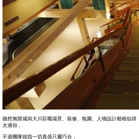
身穿和服嘅女子彈奏三弦琴，不期然令人聯想起《鬼滅》無限
城中手拿琵琶嘅「鳴女」