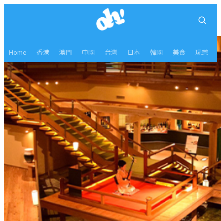
Home
香港
澳門
中國
台灣
日本
韓國
美食
玩樂