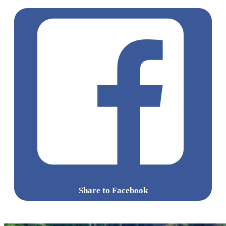
而呢到另一個吸引之處就係佢環抱山水嘅靚景致，
不論係嚟朝聖、度假、浸溫泉，都非常值得！
大川莊
地址：福島縣会津若松市大戶町大字芦之牧字下平984
資料來源：
http://www.ookawaso.co.jp/
點擊觀看全部相片:
標籤:
中文(繁)
玩樂
日本
日本
溫泉
福島
鬼滅之刃
動漫
日本
動漫
會津
無限城
日本溫泉
大川莊
鳴女