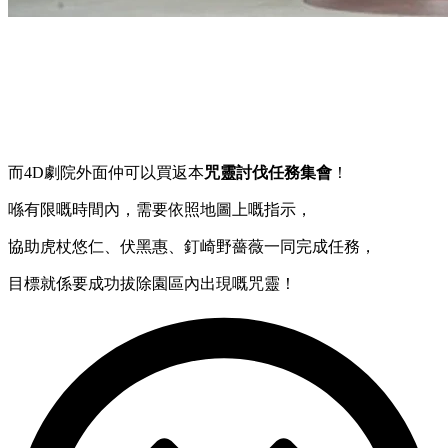
而4D劇院外面仲可以買返本
咒靈討伐任務集會
！
喺有限嘅時間內，需要依照地圖上嘅指示，
協助虎杖悠仁、伏黑惠、釘崎野薔薇一同完成任務，
目標就係要成功拔除園區內出現嘅咒靈！