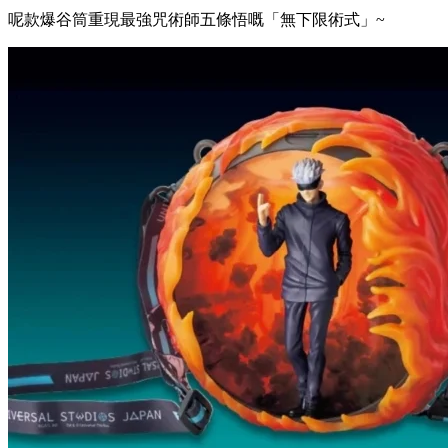
呢款爆谷筒重現最強咒術師五條悟嘅「無下限術式」~