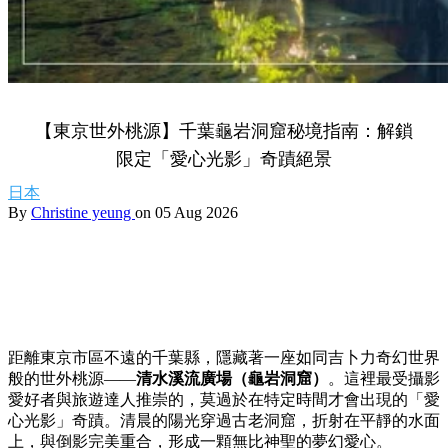
【東京世外桃源】千葉龜岩洞窟秘境指南：解鎖
限定「愛心光影」奇蹟絕景
日本
By
Christine yeung
on 05 Aug 2026
距離東京市區不遠的千葉縣，隱藏著一座如同吉卜力奇幻世界
般的世外桃源——
清水溪流廣場（龜岩洞窟）
。這裡最受攝影
愛好者與旅遊達人推崇的，莫過於在特定時間才會出現的「愛
心光影」奇蹟。清晨的陽光穿過古老洞窟，折射在平靜的水面
上，與倒影完美重合，形成一顆無比神聖的夢幻愛心。