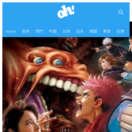
Home
香港
澳門
中國
台灣
日本
韓國
美食
玩樂