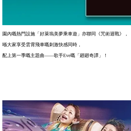
園內嘅熱門設施「好萊塢美夢乘車遊」亦聯同《咒術迴戰》，
喺大家享受雲霄飛車嘅刺激快感同時，
配上第一季嘅主題曲——歌手Eve嘅「廻廻奇譚」！