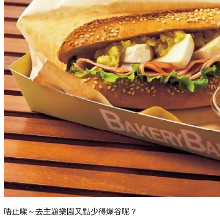
唔止㗎～去主題樂園又點少得爆谷呢？