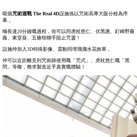
呢個
咒術迴戰 The Real 4D
設施係以咒術高專大阪分校為序
幕，
喺長達20分鐘嘅過程，你可以同虎杖悠仁、伏黑惠、釘崎野薔
薇、東堂葵、五條悟聯手阻止咒靈！
設施仲加入3D特殊影像、震動同埋飛濺水花效果，
仲可以近距離見到咒術師使用嘅「咒式」、虎杖悠仁嘅「黑
閃」等㗎，務求製造近乎真實嘅體驗！