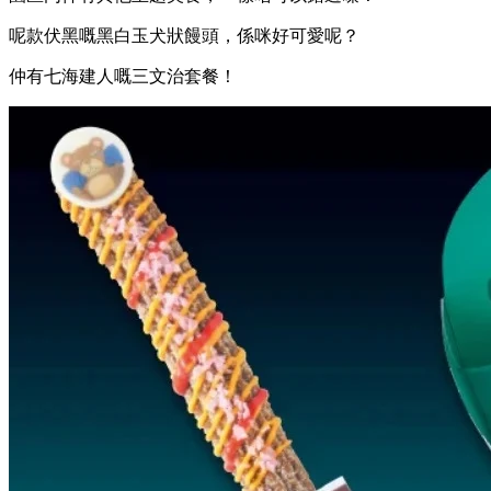
呢款伏黑嘅黑白玉犬狀饅頭，係咪好可愛呢？
仲有七海建人嘅三文治套餐！