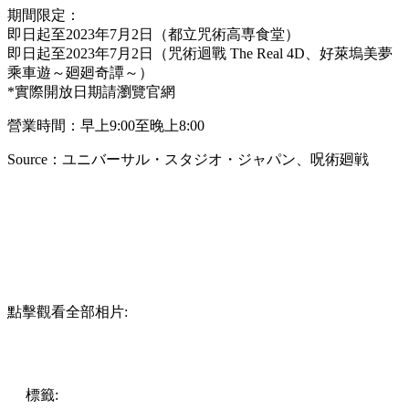
期間限定：
即日起至2023年7月2日（都立咒術高専食堂）
即日起至2023年7月2日（咒術迴戰 The Real 4D、好萊塢美夢
乘車遊～廻廻奇譚～）
*實際開放日期請瀏覽官網
營業時間：早上9:00至晚上8:00
Source：ユニバーサル・スタジオ・ジャパン、呪術廻戦
點擊觀看全部相片:
標籤:
中文(繁)
旅遊
玩樂
日本
日本
期間限定
咒術迴戰
日本