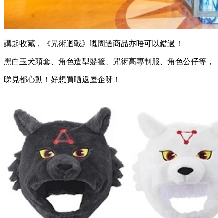
講起收藏，《咒術迴戰》嘅周邊商品亦唔可以錯過！
黑白玉犬頭套、角色造型髮箍、咒術高專制服、角色公仔等，
睇見都心動！好想買哂返屋企呀！