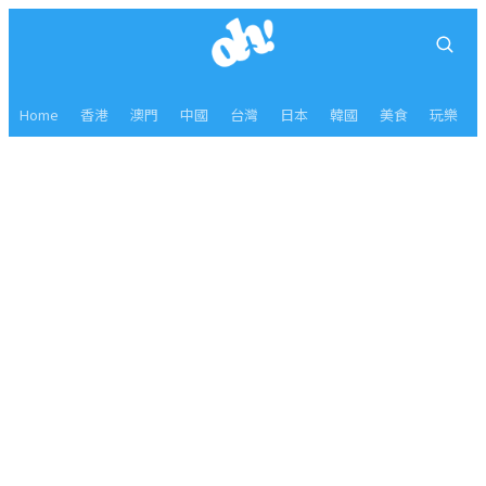
Home
香港
澳門
中國
台灣
日本
韓國
美食
玩樂