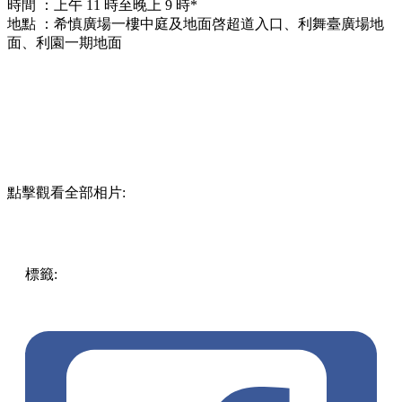
時間 ：上午 11 時至晚上 9 時*
地點 ：希慎廣場一樓中庭及地面啓超道入口、利舞臺廣場地
面、利園一期地面
點擊觀看全部相片:
標籤:
中文(繁)
香港
香港
玩樂
打卡
香港好去處
香港打卡
銅
鑼灣
銅鑼灣好去處
灣仔 / 銅鑼灣 / 大坑
銅鑼灣打卡
藝術裝
置
希慎廣場
利園
利舞臺
聖誕裝置