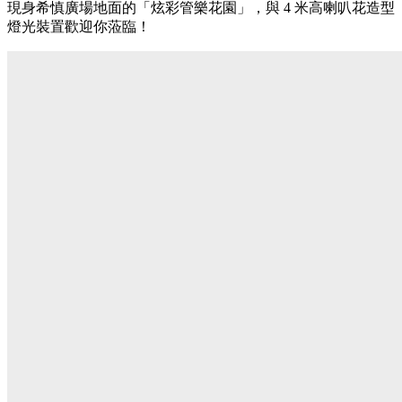
現身希慎廣場地面的「炫彩管樂花園」，與 4 米高喇叭花造型
燈光裝置歡迎你蒞臨！