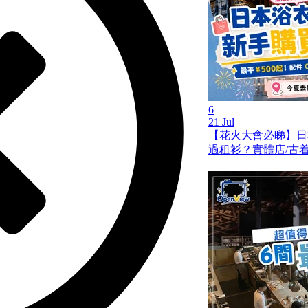
6
21 Jul
【花火大會必睇】日
過租衫？實體店/古着