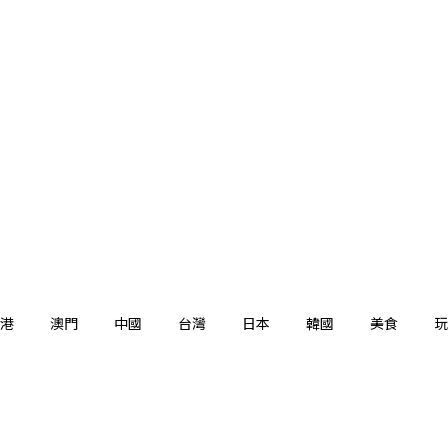
港
澳門
中國
台灣
日本
韓國
美食
玩