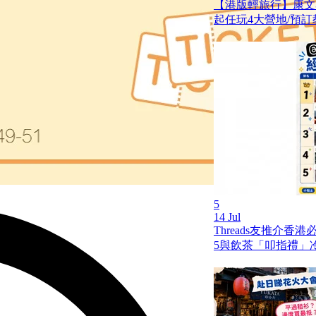
【港版輕旅行】康文
起任玩4大營地/預訂
5
14 Jul
Threads友推介香
5與飲茶「叩指禮」