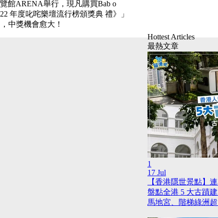
館ARENA舉行，現凡購買Bab o
《2022 年度叱咤樂壇流行榜頒獎典 禮》」
愈多，中獎機會愈大！
Hottest Articles
最熱文章
1
17 Jul
【香港隱世景點】連
盤點全港 5 大古蹟
馬地宮、階梯綠洲超