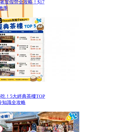
署度假營全攻略！$17
教學
港必吃！5大經典茶樓TOP
冷知識全攻略