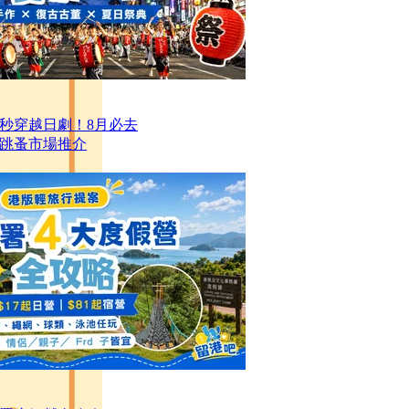
一秒穿越日劇！8月必去
跳蚤市場推介