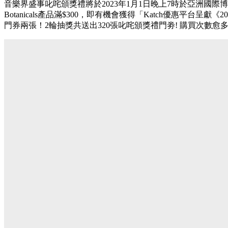
音樂界盛事叱咤頒獎禮將於2023年1月1日晚上7時於亞洲國際博覽
Botanicals產品滿$300，即有機會獲得「Katch優惠平台呈獻
門券兩張！2輪抽獎共送出320張叱咤頒獎禮門劵! 購買次數