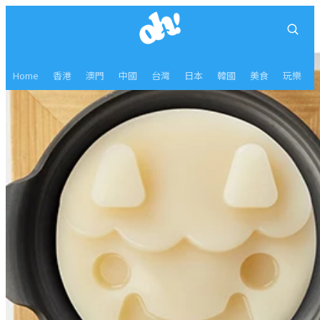
Home
香港
澳門
中國
台灣
日本
韓國
美食
玩樂