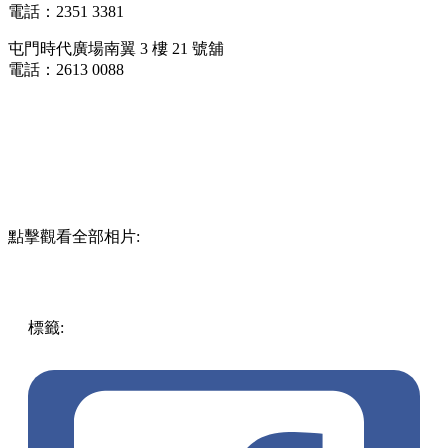
電話：2351 3381
屯門時代廣場南翼 3 樓 21 號舖
電話：2613 0088
點擊觀看全部相片:
標籤:
中文(繁)
香港
香港
美食
香港美食
優惠
火鍋
荃灣美食
荃灣
荃灣
任食
放題
打邊爐
牛摩