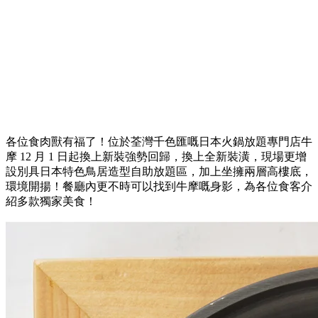
各位食肉獸有福了！位於荃灣千色匯嘅日本火鍋放題專門店牛
摩 12 月 1 日起換上新裝強勢回歸，換上全新裝潢，現場更增
設別具日本特色鳥居造型自助放題區，加上坐擁兩層高樓底，
環境開揚！餐廳內更不時可以找到牛摩嘅身影，為各位食客介
紹多款獨家美食！