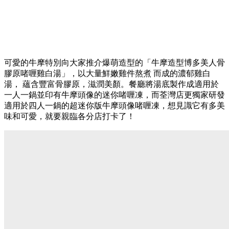
可愛的牛摩特別向大家推介爆萌造型的「牛摩造型博多美人骨
膠原啫喱雞白湯」，以大量鮮嫩雞件熬煮 而成的濃郁雞白
湯， 蘊含豐富骨膠原，滋潤美顏。餐廳將湯底製作成適用於
一人一鍋並印有牛摩頭像的迷你啫喱凍，而荃灣店更獨家研發
適用於四人一鍋的超迷你版牛摩頭像啫喱凍，想見識它有多美
味和可愛，就要親臨各分店打卡了！