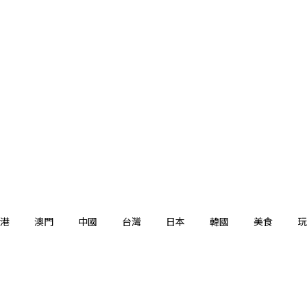
港
澳門
中國
台灣
日本
韓國
美食
玩