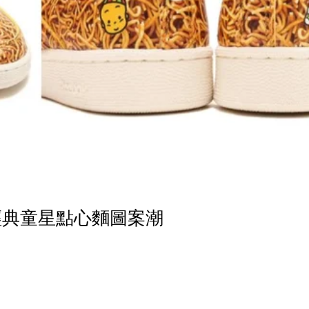
鞋！經典童星點心麵圖案潮