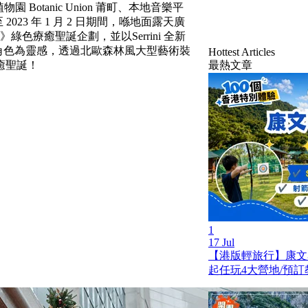
Botanic Union 莆町、本地音樂平
 日至 2023 年 1 月 2 日期間，喺地面露天廣
axing Time》綠色療癒聖誕企劃，並以Serrini 全新
Baby」角色為靈感，透過北歐森林風大型藝術裝
Hottest Articles
癒聖誕！
最熱文章
1
17 Jul
【港版輕旅行】康文
起任玩4大營地/預訂