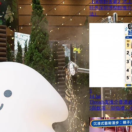
【深圳好去處】北上
特色深圳博物館推介
法）
5
14 Jul
Threads友推介香
5與飲茶「叩指禮」