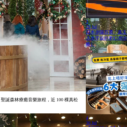
3
29 Jul
日本夕陽百選「真玉
入水平線的夢幻潮汐
略）
 聖誕森林療癒音樂旅程，近 100 棵真松
4
30 Jul