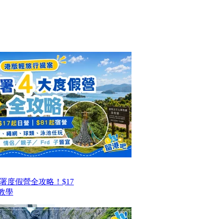
署度假營全攻略！$17
教學