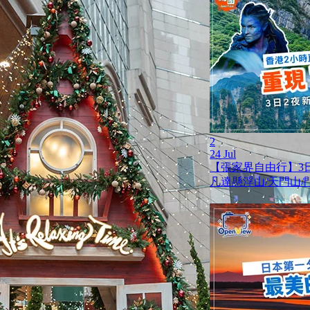
2
24 Jul
【張家界自由行】3
凡達懸浮山/天門山