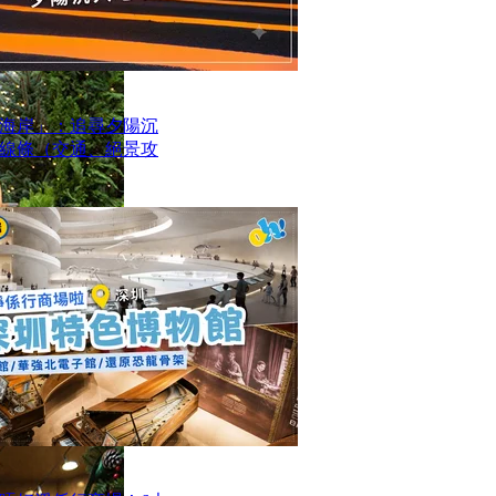
海岸」：追尋夕陽沉
線條（交通、絕景攻