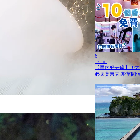
6
17 Jul
【室內好去處】10
必睇莫奈真跡/草間彌