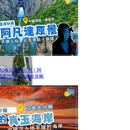
日2夜行程懶人包！阿
/門票預訂＋交通全攻略