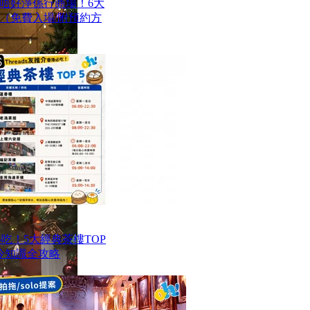
唔好淨係行商場！6大
（免費入場/附預約方
港必吃！5大經典茶樓TOP
冷知識全攻略