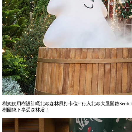
樹妮妮用樹設計嘅北歐森林風打卡位~ 行入北歐大屋開啟Serrini
樹圍繞下享受森林浴！