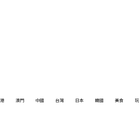
港
澳門
中國
台灣
日本
韓國
美食
玩