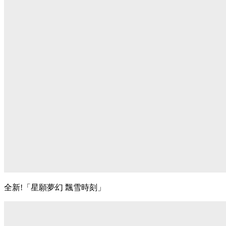
全新!「星願夢幻 飄雪時刻」