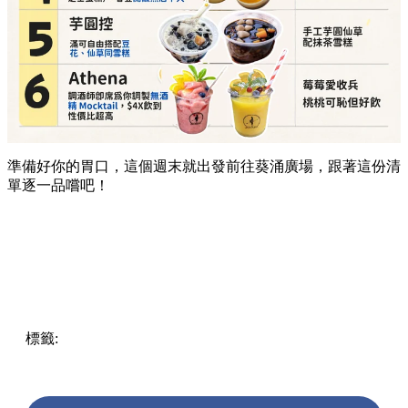
準備好你的胃口，這個週末就出發前往葵涌廣場，跟著這份清
單逐一品嚐吧！
標籤:
Hong Kong
香港
葵廣美食
葵芳好去處
葵芳 / 青衣
葵
涌廣場
葵廣掃街
香港平民美食
慧食貓
鳩戟
呦呦鹿鳴布丁
燒