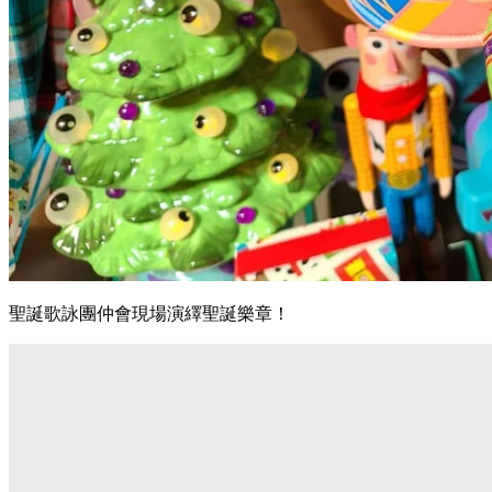
聖誕歌詠團仲會現場演繹聖誕樂章！