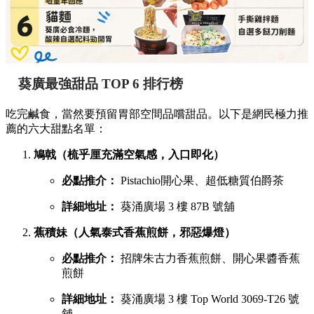
葵廣最強甜品 TOP 6 排行榜
吃完鹹食，當然要預留胃部空間品嚐甜品。以下是網民極力推
薦的六大甜點名單：
鳩戟（梳乎厘充滿空氣感，入口即化）
必點推介：
Pistachio開心果、超低糖質伯爵茶
詳細地址：
葵涌廣場 3 樓 87B 號舖
蕉積妹（人氣泰式香蕉煎餅，邪惡爆燈）
必點推介：
招牌朱古力香蕉煎餅、開心果醬香蕉
煎餅
詳細地址：
葵涌廣場 3 樓 Top World 3069-T26 號
舖