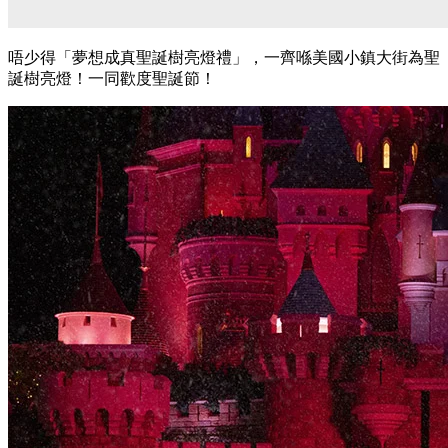
唔少得「夢想成真聖誕樹亮燈禮」，一齊喺美國小鎮大街為聖
誕樹亮燈！一同歡度聖誕節！