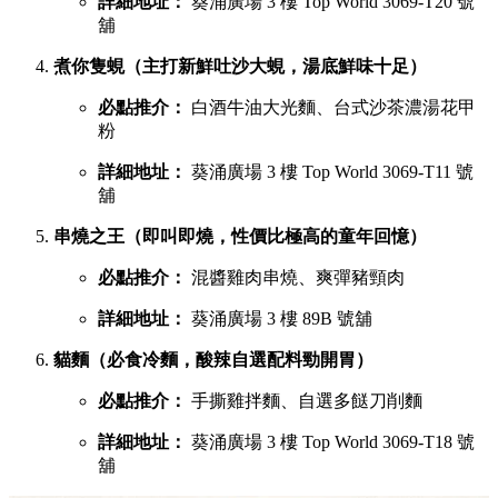
詳細地址：
葵涌廣場 3 樓 Top World 3069-T20 號
舖
煮你隻蜆（主打新鮮吐沙大蜆，湯底鮮味十足）
必點推介：
白酒牛油大光麵、台式沙茶濃湯花甲
粉
詳細地址：
葵涌廣場 3 樓 Top World 3069-T11 號
舖
串燒之王（即叫即燒，性價比極高的童年回憶）
必點推介：
混醬雞肉串燒、爽彈豬頸肉
詳細地址：
葵涌廣場 3 樓 89B 號舖
貓麵（必食冷麵，酸辣自選配料勁開胃）
必點推介：
手撕雞拌麵、自選多餸刀削麵
詳細地址：
葵涌廣場 3 樓 Top World 3069-T18 號
舖