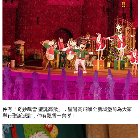
仲有「奇妙飄雪 聖誕高飛」，聖誕高飛喺全新城堡前為大家
舉行聖誕派對，仲有飄雪一齊睇！