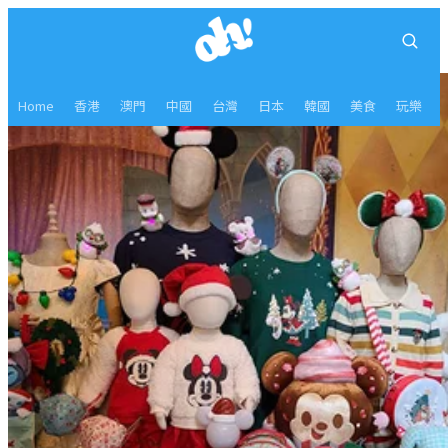
Home
香港
澳門
中國
台灣
日本
韓國
美食
玩樂