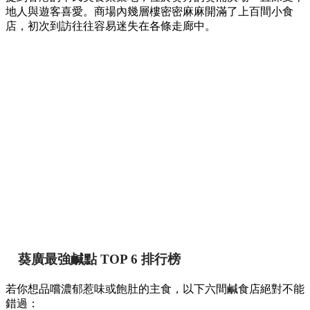
地人與遊客喜愛。商場內幾層樓密密麻麻開滿了上百間小食
店，初次到訪往往容易迷失在各條走廊中。
葵廣最強鹹點 TOP 6 排行榜
若你想品嚐濃郁惹味或飽肚的主食，以下六間鹹食店絕對不能
錯過：