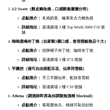
1/2 Sweet（酥皮鯛魚燒，口感酥脆層層分明）
必點推介：
炙燒奶黃、榛果朱古力鯛魚燒
詳細地址：
葵涌廣場 3 樓 Top World 3069-T16 號
舖
呦呦鹿鳴布丁燒（自家製3層口感，曾登開飯熱店十大）
必點推介：
招牌椰子布丁燒、咖啡布丁燒
詳細地址：
葵涌廣場 3 樓 87A 號舖
芋圓控（滿可自由搭配豆花、仙草同雪糕）
必點推介：
手工芋圓仙草、配抹茶雪糕
詳細地址：
葵涌廣場 2 樓 C10 號舖
Athena（調酒師即席為你調製無酒精 Mocktail）
必點推介：
莓莓愛收兵、桃桃可恥但好飲