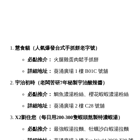
慧食貓（人氣爆發台式手抓餅老字號）
必點推介：
火腿雞蛋肉鬆手抓餅
詳細地址：
葵涌廣場 1 樓 B01C 號舖
宇治初時（老闆苦研7年秘製宇治酸辣醬）
必點推介：
鯛魚濃湯粉絲、櫻花蝦蝦濃湯粉絲
詳細地址：
葵涌廣場 2 樓 C28 號舖
X2劉住您（每日用200-300隻蝦頭熬製特濃蝦湯）
必點推介：
最強蝦湯拉麵、牡蠣沙白蝦湯拉麵