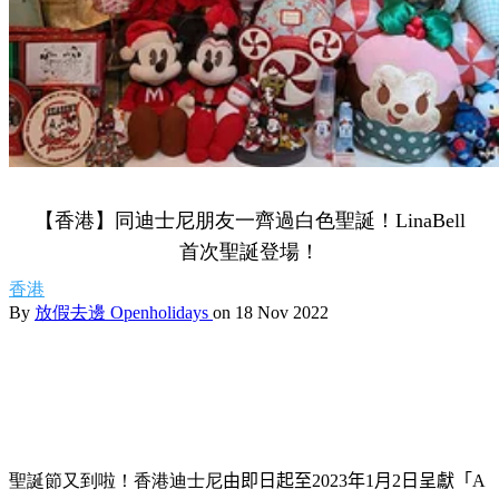
【香港】同迪士尼朋友一齊過白色聖誕！LinaBell
首次聖誕登場！
香港
By
放假去邊 Openholidays
on 18 Nov 2022
聖誕節又到啦！香港迪士尼
由即日起至
2023
年
1
月
2
日呈獻「
A