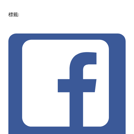
標籤:
中文(繁)
香港
香港
熱話
香港好去處
親子
迪士尼
香港
迪士尼
Disney
大嶼山 / 坪洲 / 離島
大嶼山
大嶼山好去處
linabell
Duffy
聖誕高飛
聖誕樹亮燈