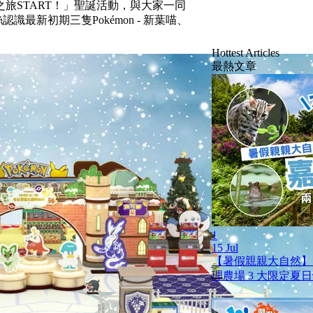
之旅START！」聖誕活動，與大家一同
最新初期三隻Pokémon - 新葉喵、
Hottest Articles
最熱文章
1
15 Jul
【暑假親親大自然】
理農場 3 大限定夏