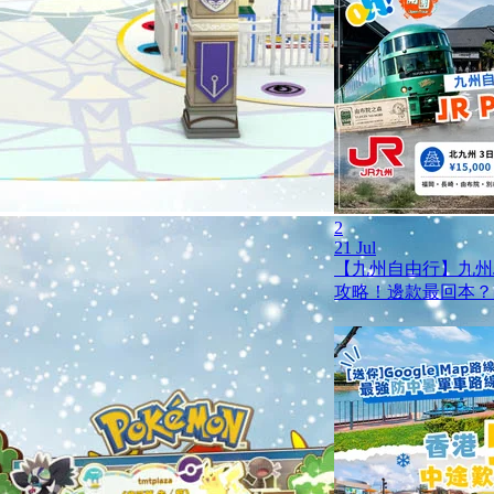
2
21 Jul
【九州自由行】九州JR
攻略！邊款最回本？