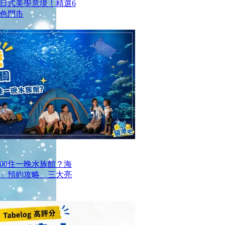
日式美學意境！精選6
色門市
00住一晚水族館？海
」預約攻略、三大亮