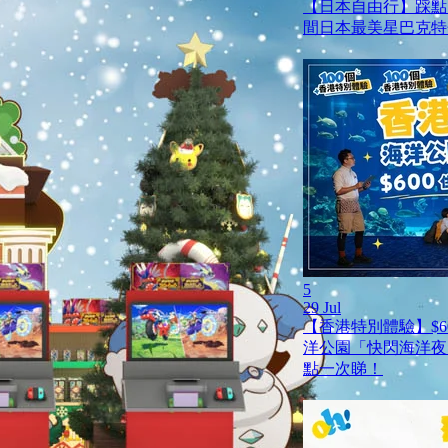
【日本自由行】踩點
間日本最美星巴克特
5
29 Jul
【香港特別體驗】$6
洋公園「快閃海洋夜
點一次睇！