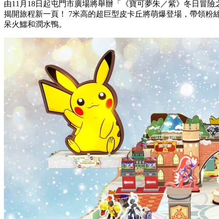
由11月18日起屯門市廣場將舉辦「《
寶可夢朱／紫
》冬日冒險
揭開旅程新一頁！ 7米高的超巨型皮卡丘將萌爆登場，帶領粉絲認識
呆火鱷和潤水鴨。