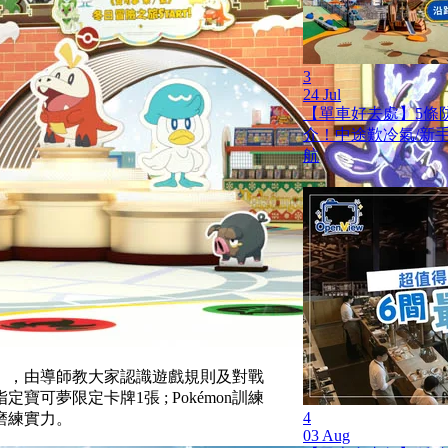
3
24 Jul
【單車好去處】5條
介！中途歎冷氣/新手啱踩
航
」，由導師教大家認識遊戲規則及對戰
夢限定卡牌1張 ; Pokémon訓練
4
磨練實力。
03 Aug