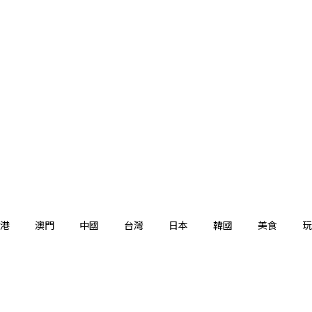
港
澳門
中國
台灣
日本
韓國
美食
玩