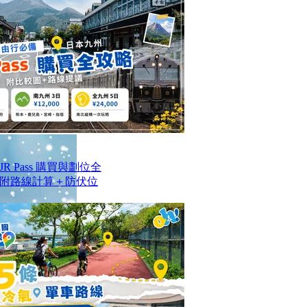
 Pass 購買與劃位全
附路線計算＋防伏位