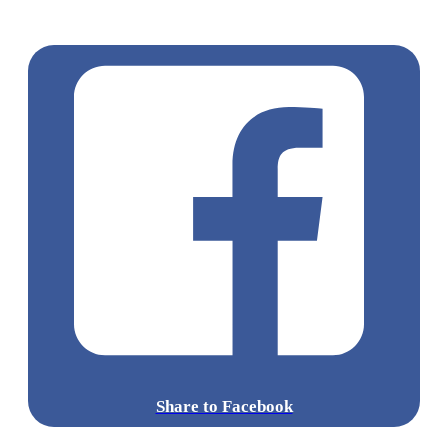
卡好去處
元朗打卡
元朗 / 天水圍
親子活動
聖誕好去處
聖
誕2022
聖誕打卡
聖誕活動
香港好
Share to Facebook