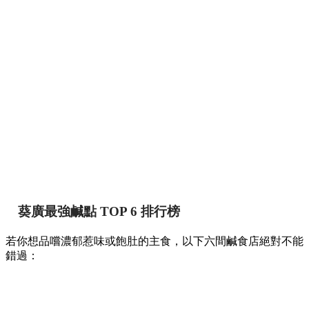
葵廣最強鹹點 TOP 6 排行榜
若你想品嚐濃郁惹味或飽肚的主食，以下六間鹹食店絕對不能
錯過：