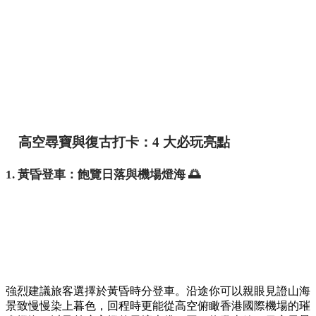
高空尋寶與復古打卡：4 大必玩亮點
1. 黃昏登車：飽覽日落與機場燈海 🌅
強烈建議旅客選擇於黃昏時分登車。沿途你可以親眼見證山海
景致慢慢染上暮色，回程時更能從高空俯瞰香港國際機場的璀