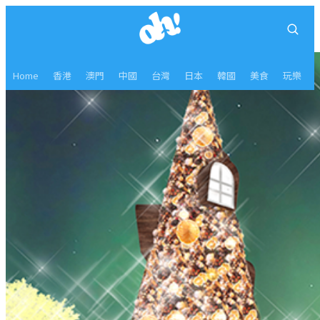
Home
香港
澳門
中國
台灣
日本
韓國
美食
玩樂