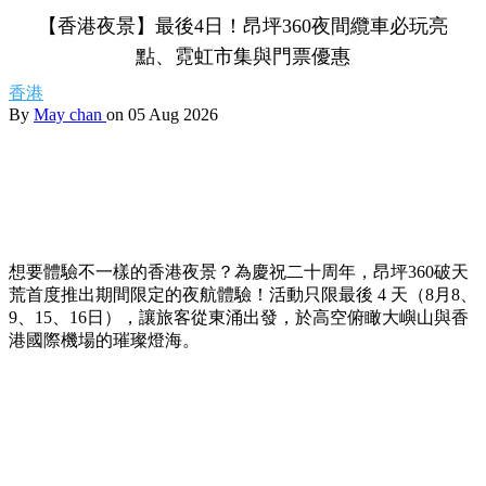
【香港夜景】最後4日！昂坪360夜間纜車必玩亮
點、霓虹市集與門票優惠
香港
By
May chan
on 05 Aug 2026
想要體驗不一樣的香港夜景？為慶祝二十周年，昂坪360破天
荒首度推出期間限定的夜航體驗！活動只限最後 4 天（8月8、
9、15、16日），讓旅客從東涌出發，於高空俯瞰大嶼山與香
港國際機場的璀璨燈海。