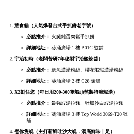
慧食貓（人氣爆發台式手抓餅老字號）
必點推介：
火腿雞蛋肉鬆手抓餅
詳細地址：
葵涌廣場 1 樓 B01C 號舖
宇治初時（老闆苦研7年秘製宇治酸辣醬）
必點推介：
鯛魚濃湯粉絲、櫻花蝦蝦濃湯粉絲
詳細地址：
葵涌廣場 2 樓 C28 號舖
X2劉住您（每日用200-300隻蝦頭熬製特濃蝦湯）
必點推介：
最強蝦湯拉麵、牡蠣沙白蝦湯拉麵
詳細地址：
葵涌廣場 3 樓 Top World 3069-T20 號
舖
煮你隻蜆（主打新鮮吐沙大蜆，湯底鮮味十足）