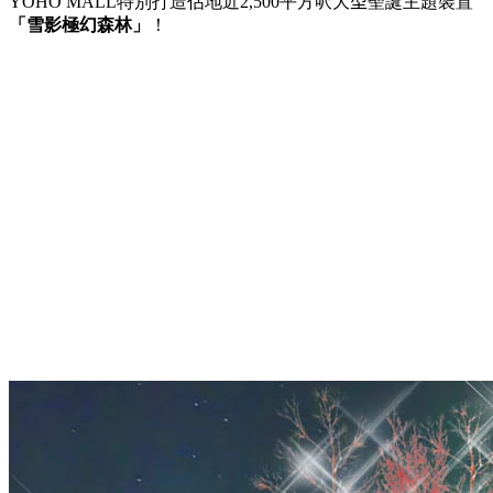
YOHO MALL
特別打造佔地近
2,500
平方呎大
型
聖誕主題裝置
「雪影極幻森林」
！