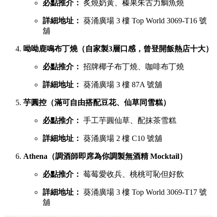
必點推介：
炙燒奶黃、榛果朱古力鯛魚燒
詳細地址：
葵涌廣場 3 樓 Top World 3069-T16 號
舖
呦呦鹿鳴布丁燒（自家製3層口感，曾登開飯熱店十大）
必點推介：
招牌椰子布丁燒、咖啡布丁燒
詳細地址：
葵涌廣場 3 樓 87A 號舖
芋圓控（滿可自由搭配豆花、仙草同雪糕）
必點推介：
手工芋圓仙草、配抹茶雪糕
詳細地址：
葵涌廣場 2 樓 C10 號舖
Athena（調酒師即席為你調製無酒精 Mocktail）
必點推介：
莓莓愛收兵、桃桃可恥但好飲
詳細地址：
葵涌廣場 3 樓 Top World 3069-T17 號
舖