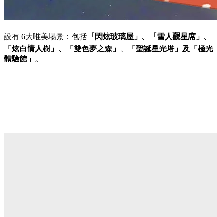
設有 6
大唯美場景：包括
「閃炫玻璃屋」、「雪人
觀
星
席
」、
「炫白
情
人樹」、
「雙色夢之森」
、
「聖誕星光塔」及
「極光
體驗館」。