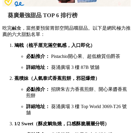
葵廣最強甜品 TOP 6 排行榜
吃完鹹食，當然要預留胃部空間品嚐甜品。以下是網民極力推
薦的六大甜點名單：
鳩戟（梳乎厘充滿空氣感，入口即化）
必點推介：
Pistachio開心果、超低糖質伯爵茶
詳細地址：
葵涌廣場 3 樓 87B 號舖
蕉積妹（人氣泰式香蕉煎餅，邪惡爆燈）
必點推介：
招牌朱古力香蕉煎餅、開心果醬香蕉
煎餅
詳細地址：
葵涌廣場 3 樓 Top World 3069-T26 號
舖
1/2 Sweet（酥皮鯛魚燒，口感酥脆層層分明）