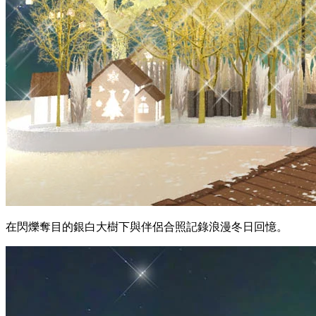
在閃爍奪目的銀白大樹下與伴侶合照記錄浪漫冬日回憶。