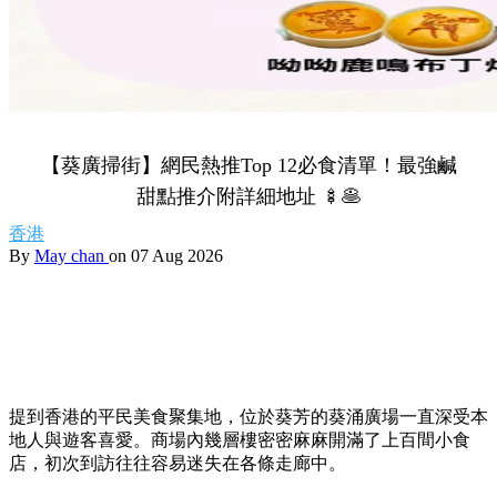
【葵廣掃街】網民熱推Top 12必食清單！最強鹹
甜點推介附詳細地址 🍢🥞
香港
By
May chan
on 07 Aug 2026
提到香港的平民美食聚集地，位於葵芳的葵涌廣場一直深受本
地人與遊客喜愛。商場內幾層樓密密麻麻開滿了上百間小食
店，初次到訪往往容易迷失在各條走廊中。