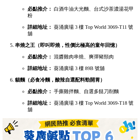
必點推介：
白酒牛油大光麵、台式沙茶濃湯花甲
粉
詳細地址：
葵涌廣場 3 樓 Top World 3069-T11 號
舖
串燒之王（即叫即燒，性價比極高的童年回憶）
必點推介：
混醬雞肉串燒、爽彈豬頸肉
詳細地址：
葵涌廣場 3 樓 89B 號舖
貓麵（必食冷麵，酸辣自選配料勁開胃）
必點推介：
手撕雞拌麵、自選多餸刀削麵
詳細地址：
葵涌廣場 3 樓 Top World 3069-T18 號
舖