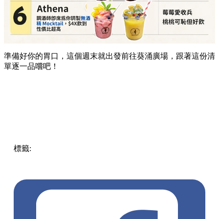
準備好你的胃口，這個週末就出發前往葵涌廣場，跟著這份清
單逐一品嚐吧！
標籤:
Hong Kong
香港
葵廣美食
葵芳好去處
葵芳 / 青衣
葵
涌廣場
葵廣掃街
香港平民美食
慧食貓
鳩戟
呦呦鹿鳴布丁
燒