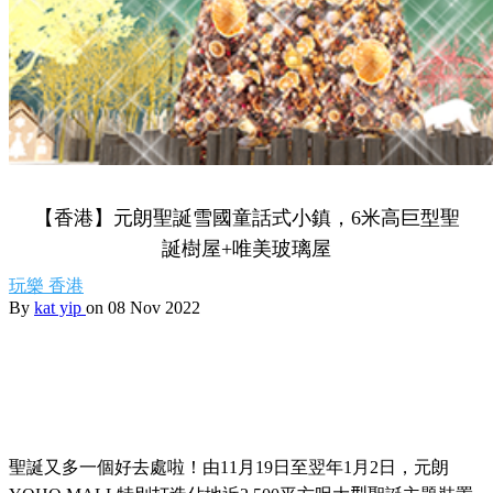
【香港】元朗聖誕雪國童話式小鎮，6米高巨型聖
誕樹屋+唯美玻璃屋
玩樂
香港
By
kat yip
on 08 Nov 2022
聖誕又多一個好去處啦！由
11
月
19
日至翌年
1
月
2
日，元朗