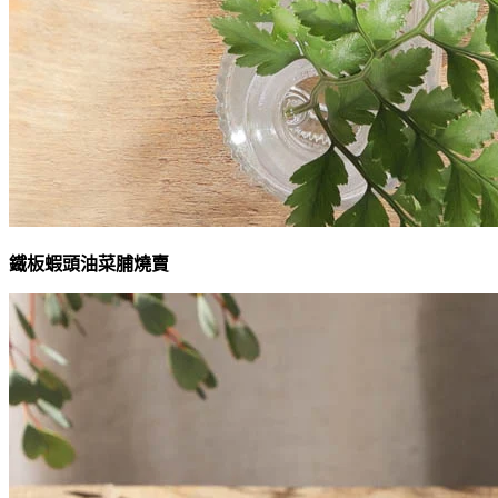
鐵板蝦頭油菜脯燒賣