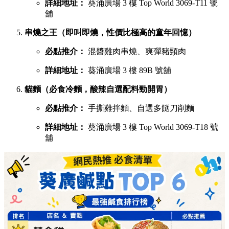
詳細地址：
葵涌廣場 3 樓 Top World 3069-T11 號
舖
串燒之王（即叫即燒，性價比極高的童年回憶）
必點推介：
混醬雞肉串燒、爽彈豬頸肉
詳細地址：
葵涌廣場 3 樓 89B 號舖
貓麵（必食冷麵，酸辣自選配料勁開胃）
必點推介：
手撕雞拌麵、自選多餸刀削麵
詳細地址：
葵涌廣場 3 樓 Top World 3069-T18 號
舖