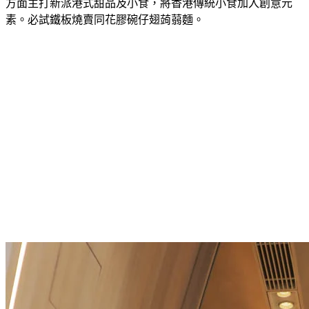
方面主打新派港式甜品及小食，將香港傳統小食加入創意元
素。必試鐵板燒賣同花膠碗仔翅蒟蒻麵。