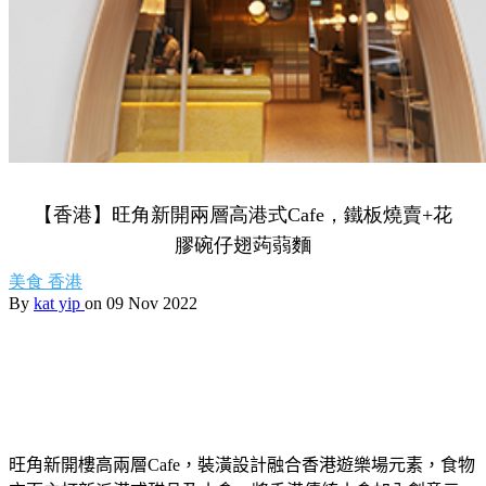
【香港】旺角新開兩層高港式Cafe，鐵板燒賣+花
膠碗仔翅蒟蒻麵
美食
香港
By
kat yip
on 09 Nov 2022
旺角新開樓高兩層Cafe，
裝潢設計融合香港遊樂場元素，食物