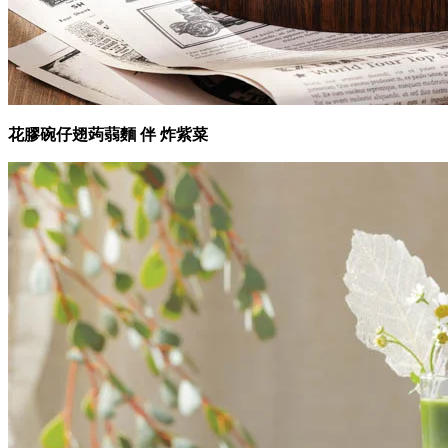
花膠碗仔翅蒟蒻麵 伴 炸紫菜