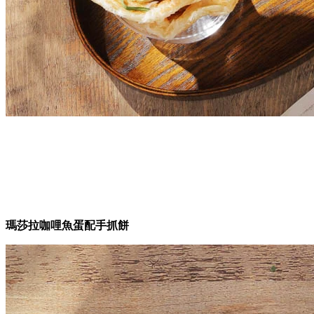
瑪莎拉咖哩魚蛋配手抓餅