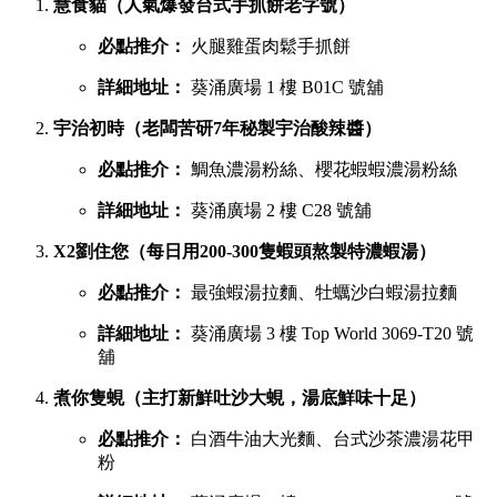
慧食貓（人氣爆發台式手抓餅老字號）
必點推介：
火腿雞蛋肉鬆手抓餅
詳細地址：
葵涌廣場 1 樓 B01C 號舖
宇治初時（老闆苦研7年秘製宇治酸辣醬）
必點推介：
鯛魚濃湯粉絲、櫻花蝦蝦濃湯粉絲
詳細地址：
葵涌廣場 2 樓 C28 號舖
X2劉住您（每日用200-300隻蝦頭熬製特濃蝦湯）
必點推介：
最強蝦湯拉麵、牡蠣沙白蝦湯拉麵
詳細地址：
葵涌廣場 3 樓 Top World 3069-T20 號
舖
煮你隻蜆（主打新鮮吐沙大蜆，湯底鮮味十足）
必點推介：
白酒牛油大光麵、台式沙茶濃湯花甲
粉