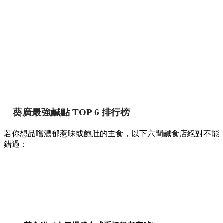
葵廣最強鹹點 TOP 6 排行榜
若你想品嚐濃郁惹味或飽肚的主食，以下六間鹹食店絕對不能
錯過：