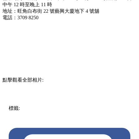
中午 12 時至晚上 11 時
地址：旺角白布街 22 號藝興大廈地下 4 號舖
電話：3709 8250
點擊觀看全部相片:
標籤:
中文(繁)
美食
香港
香港
美食
cafe
甜品
香港美食
小食
旺角美食
新開餐廳
旺角
旺角 / 太子 / 大角咀
旺角甜品
旺角
小食