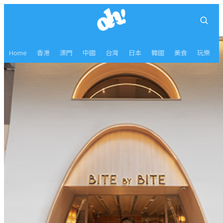
Home
香港
澳門
中國
台灣
日本
韓國
美食
玩樂