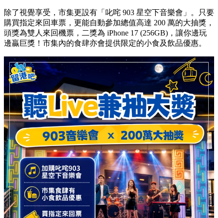
除了視覺享受，市集更設有「叱咤 903 星空下音樂會」。只要
購買指定來回車票，更能自動參加總值高達 200 萬的大抽獎，
頭獎為雙人來回機票，二獎為 iPhone 17 (256GB)，讓你邊玩
邊贏巨獎！市集內的食肆亦會提供限定的小食及飲品優惠。