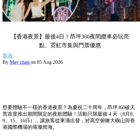
【香港夜景】最後4日！昂坪360夜間纜車必玩亮
點、霓虹市集與門票優惠
香港
By
May chan
on 05 Aug 2026
想要體驗不一樣的香港夜景？為慶祝二十周年，昂坪360破天
荒首度推出期間限定的夜航體驗！活動只限最後 4 天（8月8、
9、15、16日），讓旅客從東涌出發，於高空俯瞰大嶼山與香
港國際機場的璀璨燈海。