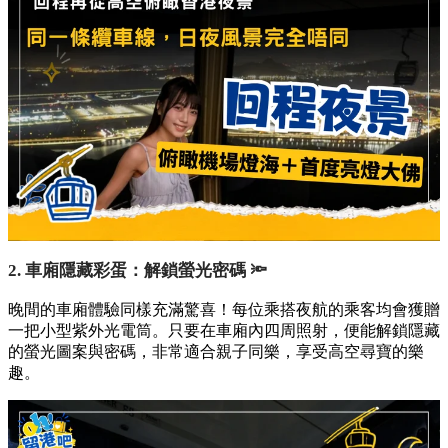
2. 車廂隱藏彩蛋：解鎖螢光密碼 🔦
晚間的車廂體驗同樣充滿驚喜！每位乘搭夜航的乘客均會獲贈
一把小型紫外光電筒。只要在車廂內四周照射，便能解鎖隱藏
的螢光圖案與密碼，非常適合親子同樂，享受高空尋寶的樂
趣。