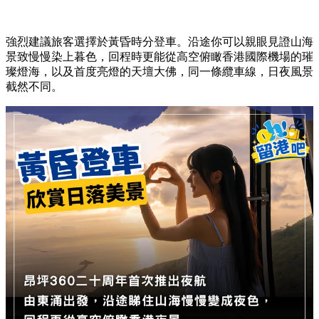
強烈建議旅客選擇於黃昏時分登車。沿途你可以親眼見證山海
景致慢慢染上暮色，回程時更能從高空俯瞰香港國際機場的璀
璨燈海，以及首度亮燈的天壇大佛，同一條纜車線，日夜風景
截然不同。