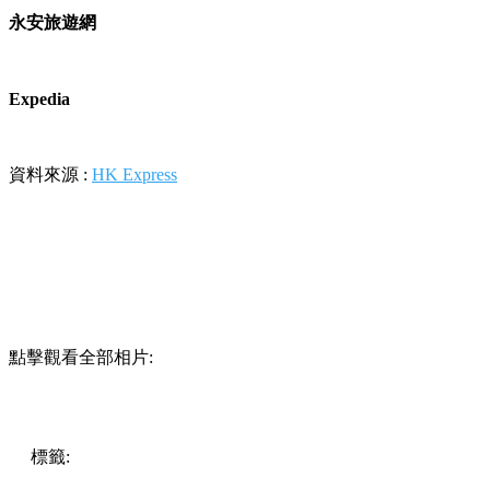
永安旅遊網
Expedia
資料來源 :
HK Express
點擊觀看全部相片:
標籤:
中文(繁)
旅遊
香港
香港
熱話
機票
熱話
聖誕旅行
hkexpress
聖誕機票
uo
香港機票