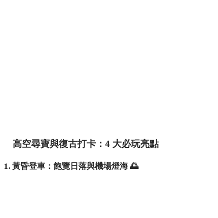
高空尋寶與復古打卡：4 大必玩亮點
1. 黃昏登車：飽覽日落與機場燈海 🌅