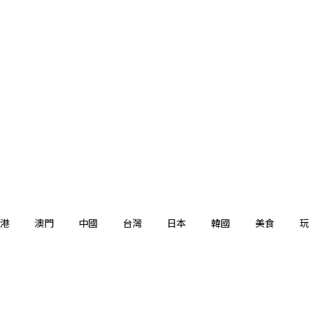
港
澳門
中國
台灣
日本
韓國
美食
玩