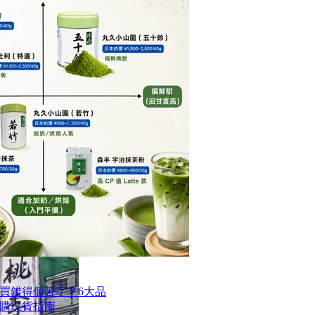
買錯得個苦字？6大品
購現貨指南