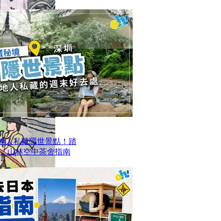
本地人私藏隱世景點！踏
、山林空中茶舍指南