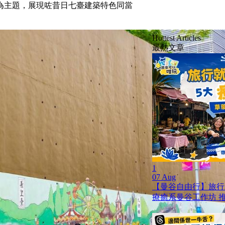
為主題，展現咗昔日七臺建築特色同當
Hottest Articles
最熱文章
1
07 Aug
【曼谷自由行】旅行就是
療癒系曼谷工作坊 