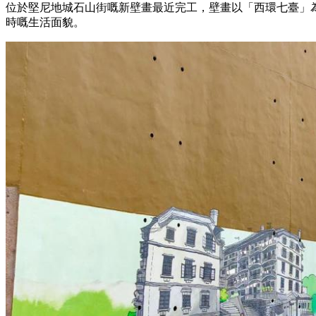
位於堅尼地城石山街嘅新壁畫最近完工，壁畫以「西環七臺」
時嘅生活面貌。