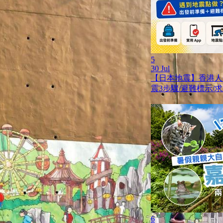
5
30 Jul
【日本地震】香港人
震3步驟/避難標示/
6