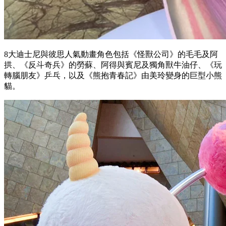
8大迪士尼與彼思人氣動畫角色包括《怪獸公司》的毛毛及阿
拱、《反斗奇兵》的勞蘇、阿得與賓尼及獨角獸牛油仔、《玩
轉腦朋友》乒乓，以及《熊抱青春記》由美玲變身的巨型小熊
貓。