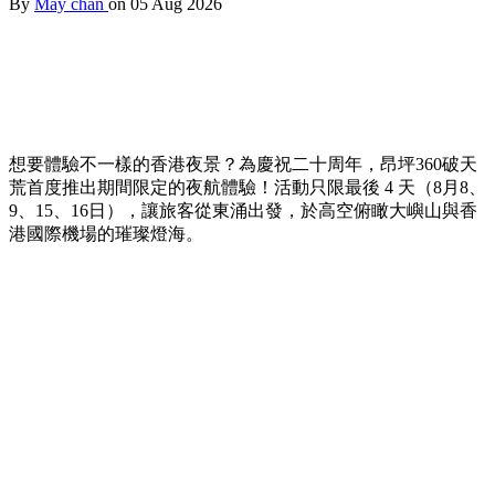
By
May chan
on 05 Aug 2026
想要體驗不一樣的香港夜景？為慶祝二十周年，昂坪360破天
荒首度推出期間限定的夜航體驗！活動只限最後 4 天（8月8、
9、15、16日），讓旅客從東涌出發，於高空俯瞰大嶼山與香
港國際機場的璀璨燈海。