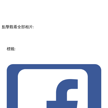
點擊觀看全部相片:
標籤:
中文(繁)
香港
香港
玩樂
打卡
香港好去處
親子
旺角
商
場
迪士尼
旺角好去處
商場打卡
旺角 / 太子 / 大角咀
商場活
動
迪士尼打卡
Fluffy