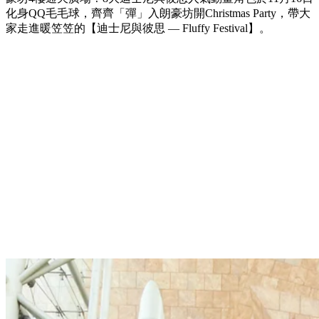
化身QQ毛毛球，齊齊「彈」入朗豪坊開Christmas Party，帶大
家走進暖笠笠的【迪士尼與彼思 — Fluffy Festival】。