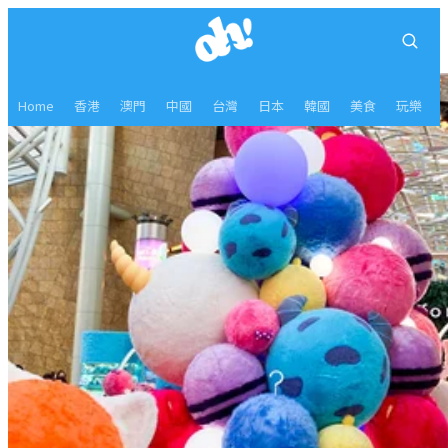
Home
香港
澳門
中國
台灣
日本
韓國
美食
玩樂