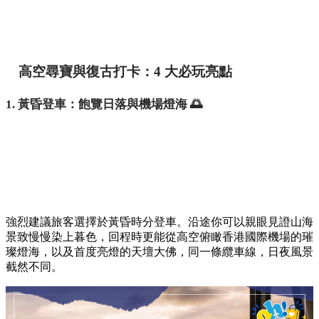
高空尋寶與復古打卡：4 大必玩亮點
1. 黃昏登車：飽覽日落與機場燈海 🌅
強烈建議旅客選擇於黃昏時分登車。沿途你可以親眼見證山海
景致慢慢染上暮色，回程時更能從高空俯瞰香港國際機場的璀
璨燈海，以及首度亮燈的天壇大佛，同一條纜車線，日夜風景
截然不同。