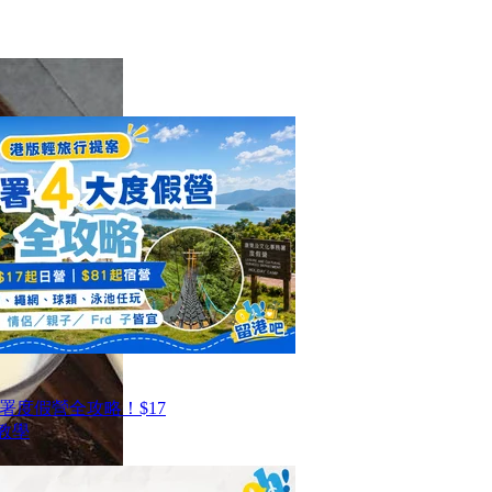
署度假營全攻略！$17
教學