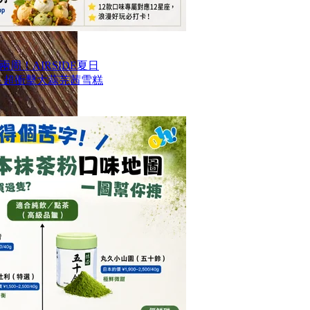
周！AIRSIDE夏日
款甜品＋超衝擊大蒜芫茜雪糕