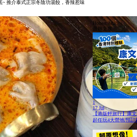
~ 推介泰式正宗冬陰功湯餃，香辣惹味
Hottest Articles
最熱文章
1
17 Jul
【港版輕旅行】康文
起任玩4大營地/預訂