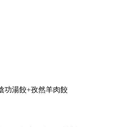
陰功湯餃+孜然羊肉餃