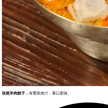
孜然羊肉餃子，
有豐富肉汁，香口惹味。