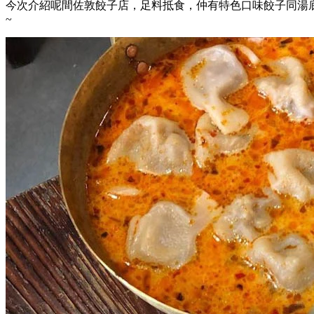
今次介紹呢間佐敦餃子店，足料抵食，仲有特色口味餃子同湯底
~