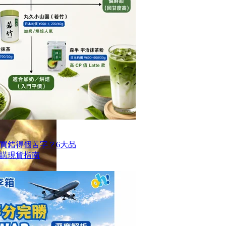
買錯得個苦字？6大品
購現貨指南