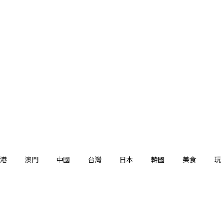
港
澳門
中國
台灣
日本
韓國
美食
玩