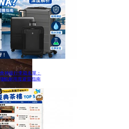
會神級行李箱名單：
？殘酷耐用度避雷指南