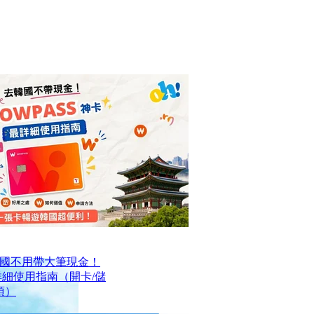
國不用帶大筆現金！
最詳細使用指南（開卡/儲
項）