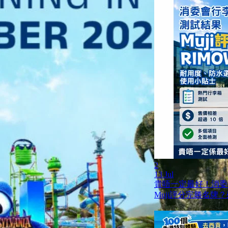
2
13 Jul
貴唔一定最好！消委
Muji評分完勝名牌