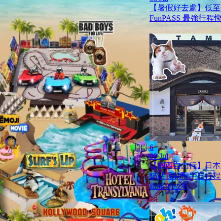
【暑假好去處】低至
FunPASS 最強行
6
09 Jul
【關西自由行】日本
貓站長朝聖半日行程
鐵路的故事