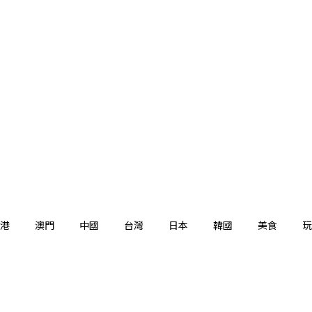
港
澳門
中國
台灣
日本
韓國
美食
玩