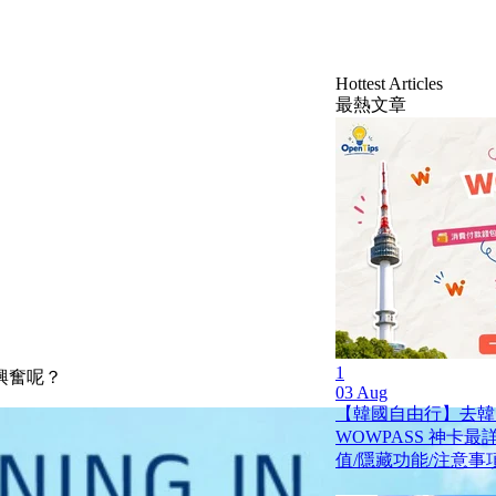
！
Hottest Articles
最熱文章
1
興奮呢？
03 Aug
【韓國自由行】去韓
WOWPASS 神卡
值/隱藏功能/注意事