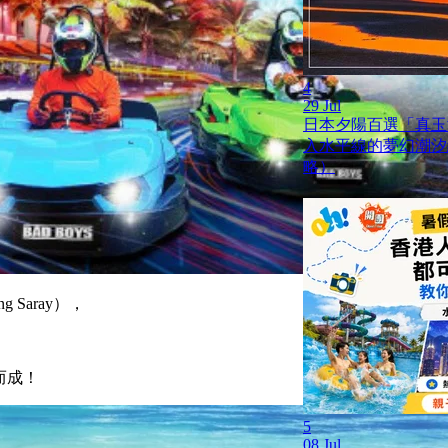
4
29 Jul
日本夕陽百選「真玉
入水平線的夢幻潮汐
略）
g Saray），
造而成！
5
08 Jul