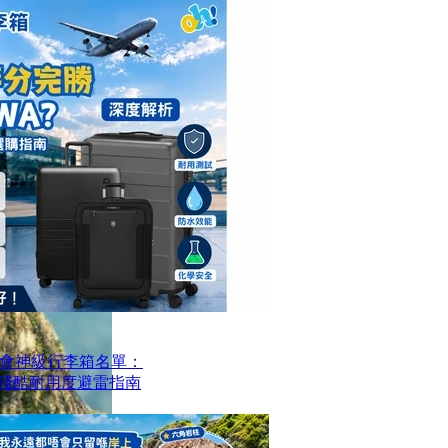
會神級行李箱名單：
？殘酷耐用度避雷指南