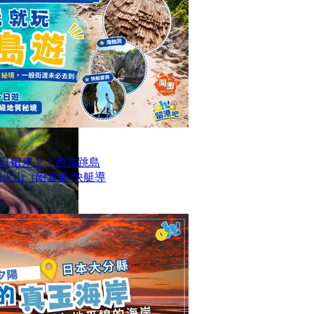
只留岸上！西貢跳島
洞火山（附遊艇/快艇導