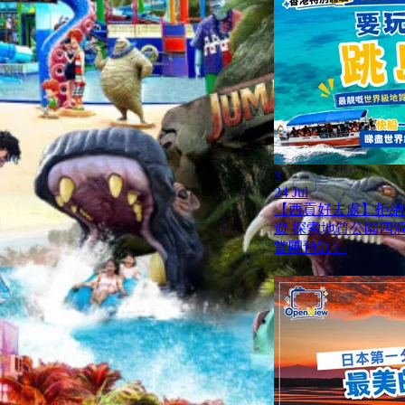
3
24 Jul
【西貢好去處】拒絕
遊 探索地質公園四
賞團預訂）