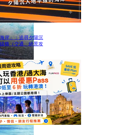
海岸」：追尋夕陽沉
線條（交通、絕景攻