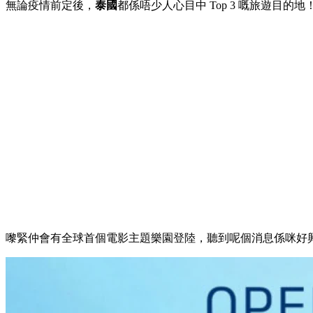
無論疫情前定後，
泰國
都係唔少人心目中 Top 3 嘅旅遊目的地
嚟緊仲會有全球首個電影主題樂園登陸，聽到呢個消息係咪好