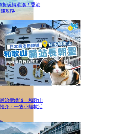
6折玩轉港澳！香港
程慳錢攻略
最治癒鐵道！和歌山
推介：一隻小貓救活