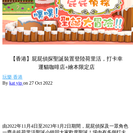
【香港】屁屁偵探聖誕裝置登陸荷里活，打卡幸
運貓咖啡店+繪本限定店
玩樂
香港
By
kat yip
on 27 Oct 2022
由
2022
年
11
月
4
日至
2023
年
1
月
2
日期間，屁屁偵探及一眾角色
一齊去咗荷里活聖誕小鎮同大家歡度聖誕！場內有多個打卡