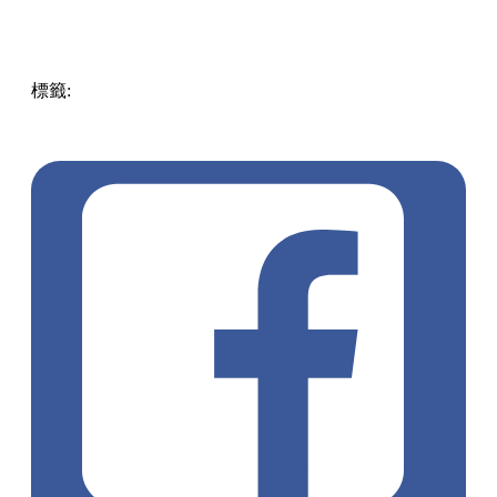
標籤:
中文(繁)
香港
香港
玩樂
打卡
香港好去處
親子
香港打
卡
黃大仙 / 鑽石山 / 樂富
親子好去處
親子活動
鑽石山
鑽石
山好去處
商場活動
屁屁偵探
荷里活廣告