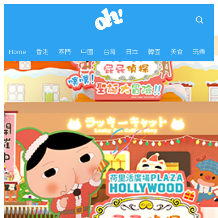
Home
香港
澳門
中國
台灣
日本
韓國
美食
玩樂