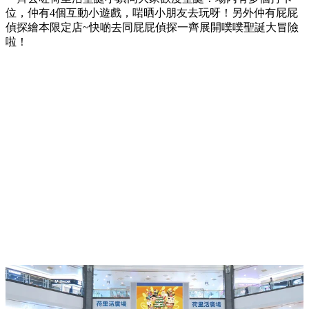
位，仲有4個互動小遊戲，啱晒小朋友去玩呀！另外仲有屁屁
偵探繪本限定店~快啲去同屁屁偵探一齊展開噗噗聖誕大冒險
啦！