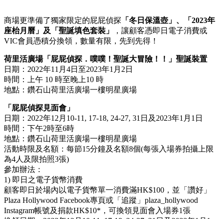
商場更準備了獨家限定的屁屁偵探
「冬日保溫壺」、「
2023
年
座枱月曆」及「聖誕填色套裝」
，讓顧客憑即日電子消費或
VIC
會員憑積分換領，數量有限，先到先得！
荷里活廣場「屁屁偵探．噗噗！聖誕大冒險！！」聖誕裝置
日期：2022年11月4日至2023年1月2日
時間：上午 10 時至晚上10 時
地點：鑽石山荷里活廣場一樓明星廣場
「屁屁偵探見面會」
日期：2022年12月10-11, 17-18, 24-27, 31日及2023年1月1日
時間：下午2時至6時
地點：鑽石山荷里活廣場一樓明星廣場
活動時限及名額：每節15分鐘及名額8個(每張入場券拍攝上限
為4人及限拍照3張)
參加辦法：
1) 即日之電子貨幣消費
顧客即日於場內以電子貨幣單一消費滿HK$100，並「讚好」
Plaza Hollywood Facebook專頁或「追蹤」plaza_hollywood
Instagram帳號及捐款HK$10*，可換領見面會入場券1張