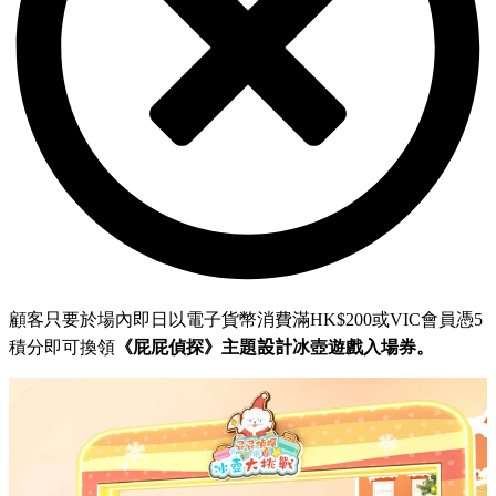
顧客只要於場內即日以電子貨幣消費滿
HK$200
或
VIC
會員憑
5
積分即可換領
《屁屁偵探》主題
設計
冰壺遊戲入場券。