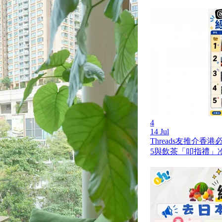
4
14 Jul
Threads友推介香
5與飲茶「叩指禮」