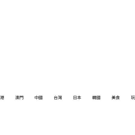
港
澳門
中國
台灣
日本
韓國
美食
玩