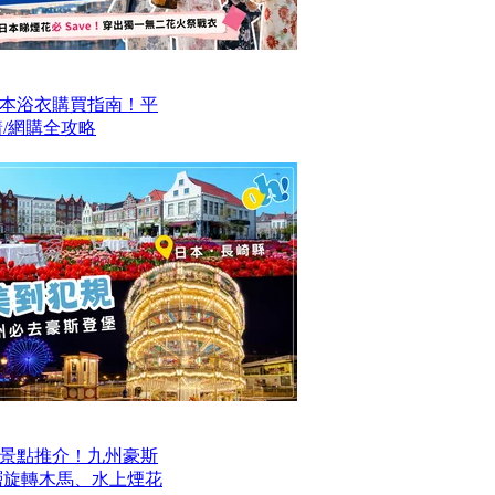
本浴衣購買指南！平
/網購全攻略
景點推介！九州豪斯
層旋轉木馬、水上煙花