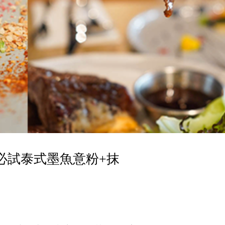
，必試泰式墨魚意粉+抹