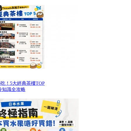
港必吃！5大經典茶樓TOP
冷知識全攻略