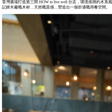
荃灣廣場打造第三間 HOW to live well 分店，環境係簡
記鎅木廠嘅木材，天然嘅質感，營造出一個舒適嘅用餐空間。