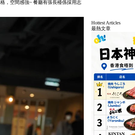
約木系風格，空間感強~ 餐廳有張長檯係採用志
Hottest Articles
最熱文章