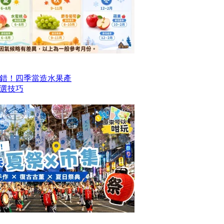
錯！四季當造水果產
選技巧