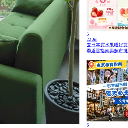
5
22 Jul
去日本買水果唔好買
季避雷指南與超市挑
6