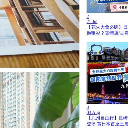
2
21 Jul
【花火大會必睇】日
過租衫？實體店/古着
3
03 Aug
【九州自由行】長崎
登堡 賞日本首座三