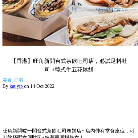
【香港】旺角新開台式茶飲吐司店，必試足料吐
司 +韓式牛五花捲餅
美食
香港
By
kat yip
on 14 Oct 2022
旺角新開咗一間台式茶飲吐司卷餅店~ 店內仲有堂食座位，可
以飲杯嘢食個吐司~仲有芋圓甜品食！