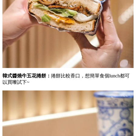
韓式醬燒牛五花捲餅：
捲餅比較香口，想簡單食個lunch都可
以買嚟試下~