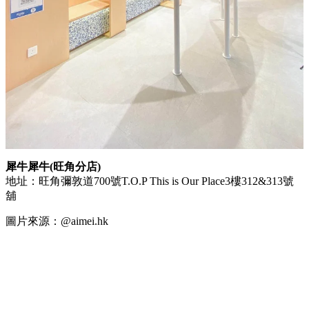
犀牛犀牛(旺角分店)
地址：旺角彌敦道700號T.O.P This is Our Place3樓312&313號
舖
圖片來源：@aimei.hk