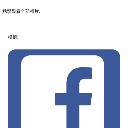
點擊觀看全部相片:
標籤:
中文(繁)
美食
香港
香港
美食
香港美食
旺角美食
旺角
餐廳
新開餐廳
旺角
旺角 / 太子 / 大角咀
茶飲
台式茶飲店