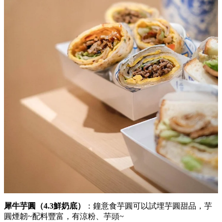
犀牛芋圓（4.3鮮奶底）
：鐘意食芋圓可以試埋芋圓甜品，芋
圓煙韌~配料豐富，有涼粉、芋頭~