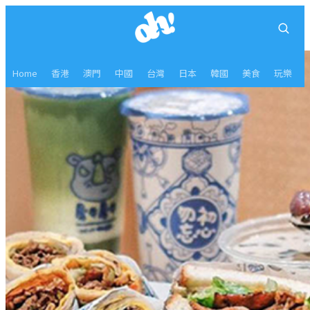
Home
香港
澳門
中國
台灣
日本
韓國
美食
玩樂