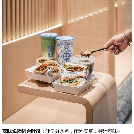
蒜味海陸綜合吐司：
吐司好足料，配料豐富，醬汁惹味~