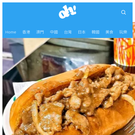
Home
香港
澳門
中國
台灣
日本
韓國
美食
玩樂