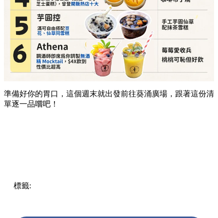
準備好你的胃口，這個週末就出發前往葵涌廣場，跟著這份清
單逐一品嚐吧！
標籤:
Hong Kong
香港
葵廣美食
葵芳好去處
葵芳 / 青衣
葵
涌廣場
葵廣掃街
香港平民美食
慧食貓
鳩戟
呦呦鹿鳴布丁
燒