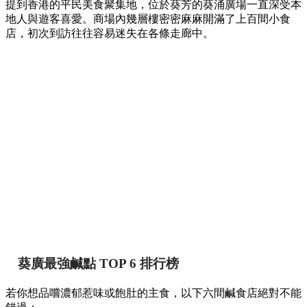
提到香港的平民美食聚集地，位於葵芳的葵涌廣場一直深受本
地人與遊客喜愛。商場內幾層樓密密麻麻開滿了上百間小食
店，初次到訪往往容易迷失在各條走廊中。
葵廣最強鹹點 TOP 6 排行榜
若你想品嚐濃郁惹味或飽肚的主食，以下六間鹹食店絕對不能