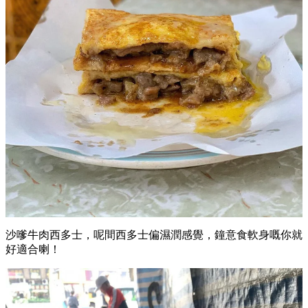
沙嗲牛肉西多士，呢間西多士偏濕潤感覺，鐘意食軟身嘅你就
好適合喇！