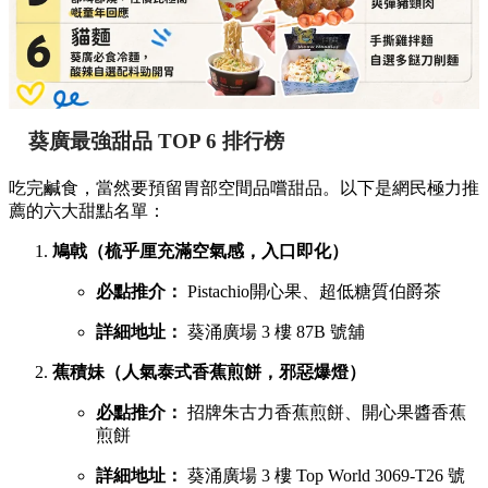
葵廣最強甜品 TOP 6 排行榜
吃完鹹食，當然要預留胃部空間品嚐甜品。以下是網民極力推
薦的六大甜點名單：
鳩戟（梳乎厘充滿空氣感，入口即化）
必點推介：
Pistachio開心果、超低糖質伯爵茶
詳細地址：
葵涌廣場 3 樓 87B 號舖
蕉積妹（人氣泰式香蕉煎餅，邪惡爆燈）
必點推介：
招牌朱古力香蕉煎餅、開心果醬香蕉
煎餅
詳細地址：
葵涌廣場 3 樓 Top World 3069-T26 號