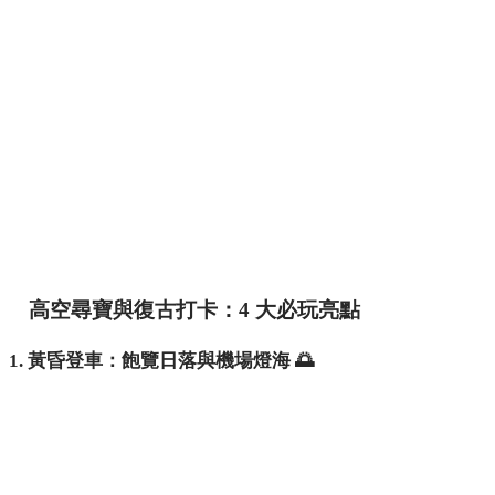
高空尋寶與復古打卡：4 大必玩亮點
1. 黃昏登車：飽覽日落與機場燈海 🌅