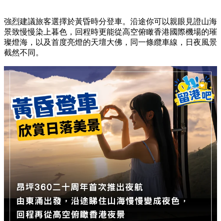
強烈建議旅客選擇於黃昏時分登車。沿途你可以親眼見證山海
景致慢慢染上暮色，回程時更能從高空俯瞰香港國際機場的璀
璨燈海，以及首度亮燈的天壇大佛，同一條纜車線，日夜風景
截然不同。