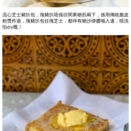
流心芝士豬扒包，塊豬扒唔係坊間果啲煎兩下，係用傳統脆皮
粉漿炸過，塊豬扒包住塊芝士，都仲有啲沙律醬喺入邊，唔洗
怕dry嘅！