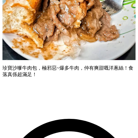
珍寶沙嗲牛肉包，極邪惡~爆多牛肉，仲有爽甜嘅洋蔥絲！食
落真係超滿足！