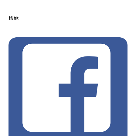
標籤:
中文(繁)
美食
香港
香港
美食
漢堡
香港美食
太子
旺角
/ 太子 / 大角咀
太子美食
太子餐廳
快餐店
懷舊美食
沙嗲牛
肉包
豬扒包