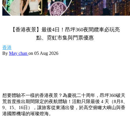
【香港夜景】最後4日！昂坪360夜間纜車必玩亮
點、霓虹市集與門票優惠
香港
By
May chan
on 05 Aug 2026
想要體驗不一樣的香港夜景？為慶祝二十周年，昂坪360破天
荒首度推出期間限定的夜航體驗！活動只限最後 4 天（8月8、
9、15、16日），讓旅客從東涌出發，於高空俯瞰大嶼山與香
港國際機場的璀璨燈海。