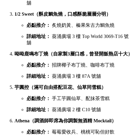
舖
1/2 Sweet（酥皮鯛魚燒，口感酥脆層層分明）
必點推介：
炙燒奶黃、榛果朱古力鯛魚燒
詳細地址：
葵涌廣場 3 樓 Top World 3069-T16 號
舖
呦呦鹿鳴布丁燒（自家製3層口感，曾登開飯熱店十大）
必點推介：
招牌椰子布丁燒、咖啡布丁燒
詳細地址：
葵涌廣場 3 樓 87A 號舖
芋圓控（滿可自由搭配豆花、仙草同雪糕）
必點推介：
手工芋圓仙草、配抹茶雪糕
詳細地址：
葵涌廣場 2 樓 C10 號舖
Athena（調酒師即席為你調製無酒精 Mocktail）
必點推介：
莓莓愛收兵、桃桃可恥但好飲