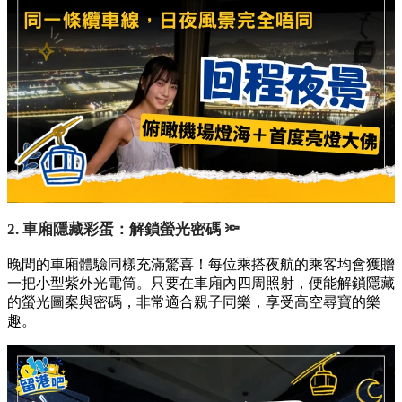
2. 車廂隱藏彩蛋：解鎖螢光密碼 🔦
晚間的車廂體驗同樣充滿驚喜！每位乘搭夜航的乘客均會獲贈
一把小型紫外光電筒。只要在車廂內四周照射，便能解鎖隱藏
的螢光圖案與密碼，非常適合親子同樂，享受高空尋寶的樂
趣。