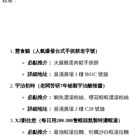
錯過：
慧食貓（人氣爆發台式手抓餅老字號）
必點推介：
火腿雞蛋肉鬆手抓餅
詳細地址：
葵涌廣場 1 樓 B01C 號舖
宇治初時（老闆苦研7年秘製宇治酸辣醬）
必點推介：
鯛魚濃湯粉絲、櫻花蝦蝦濃湯粉絲
詳細地址：
葵涌廣場 2 樓 C28 號舖
X2劉住您（每日用200-300隻蝦頭熬製特濃蝦湯）
必點推介：
最強蝦湯拉麵、牡蠣沙白蝦湯拉麵