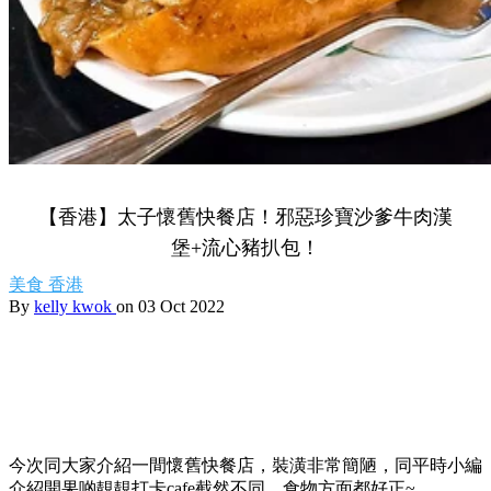
【香港】太子懷舊快餐店！邪惡珍寶沙爹牛肉漢
堡+流心豬扒包！
美食
香港
By
kelly kwok
on 03 Oct 2022
今次同大家介紹一間懷舊快餐店，裝潢非常簡陋，同平時小編
介紹開果啲靚靚打卡cafe截然不同，食物方面都好正~