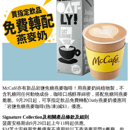
McCafé亦有新品岩鹽焦糖燕麥咖啡！用燕麥奶純植物製，不
含乳糖同任何動物成份，咖啡口感醇厚綿密，搭配焦糖同燕麥
脆脆。9月29日起，可享指定飲品免費轉配Oatly燕麥奶優惠同
「岩鹽焦糖燕麥咖啡(熱/凍)減$3」優惠。
Signature Collection及相關產品條款及細則
菠蘿安格斯由9月29日起上午11時起供應。
$34芝士安格斯套餐優惠不適用於以下香港麥當勞®餐廳，包