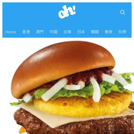
Home
香港
澳門
中國
台灣
日本
韓國
美食
玩樂