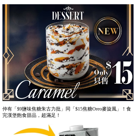
仲有「$9鹽味焦糖朱古力批」同「$15焦糖Oreo麥旋風」！食
完漢堡飽食甜品，超滿足！