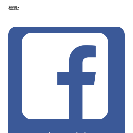
標籤:
中文(繁)
香港
香港
熱話
麥當勞
熱話
菠蘿安格斯
芝士
味shake shake調味粉
冰桃梳打茶
鹽味焦糖朱古力批
焦糖
Oreo麥旋風
岩鹽焦糖燕麥咖啡