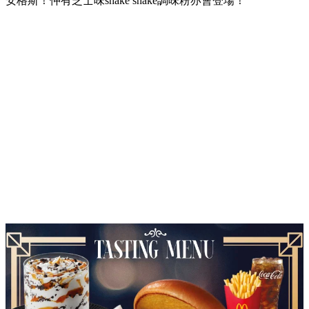
安格斯！仲有芝士味shake shake調味粉亦會登場！