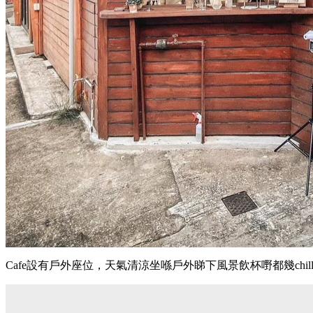
Cafe設有戶外座位，天氣清涼坐喺戶外睇下風景飲杯嘢都幾chill