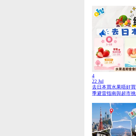
4
22 Jul
去日本買水果唔好買
季避雷指南與超市挑