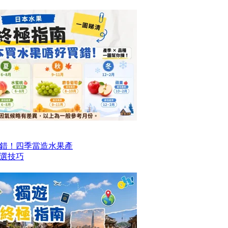
錯！四季當造水果產
選技巧