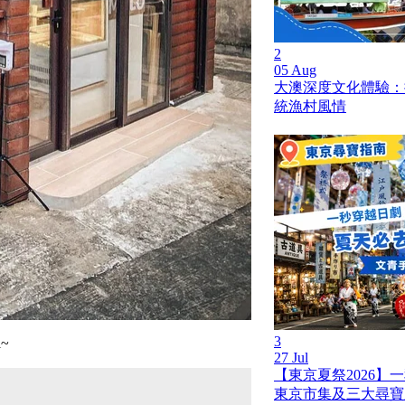
2
05 Aug
大澳深度文化體驗：
統漁村風情
3
~
27 Jul
【東京夏祭2026】
東京市集及三大尋寶