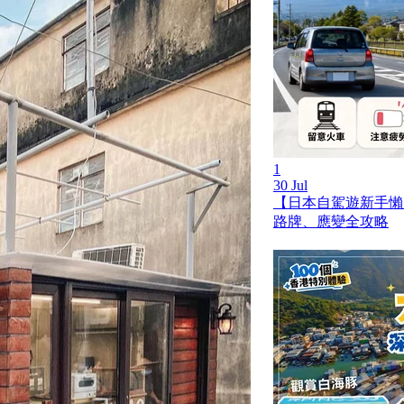
1
30 Jul
【日本自駕遊新手懶
路牌、應變全攻略