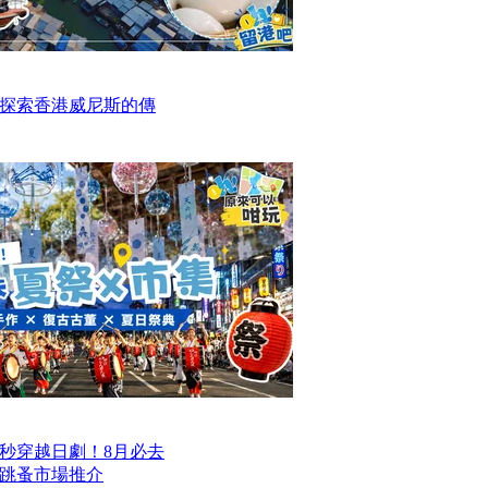
探索香港威尼斯的傳
一秒穿越日劇！8月必去
跳蚤市場推介