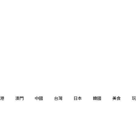
港
澳門
中國
台灣
日本
韓國
美食
玩