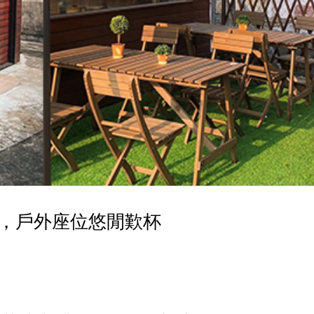
e，戶外座位悠閒歎杯