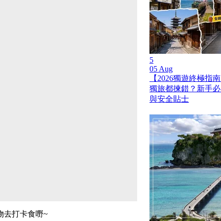
5
05 Aug
【2026獨遊終極指南
獨旅都揀錯？新手必
與安全貼士
物去打卡食嘢~