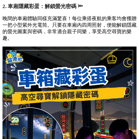
2. 車廂隱藏彩蛋：解鎖螢光密碼 🔦
晚間的車廂體驗同樣充滿驚喜！每位乘搭夜航的乘客均會獲贈
一把小型紫外光電筒。只要在車廂內四周照射，便能解鎖隱藏
的螢光圖案與密碼，非常適合親子同樂，享受高空尋寶的樂
趣。