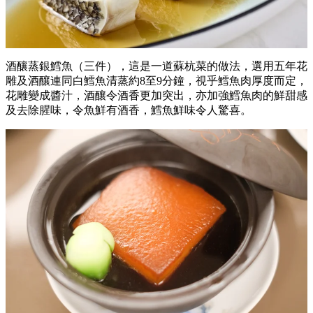
酒釀蒸銀鱈魚（三件），這是一道蘇杭菜的做法，選用五年花
雕及酒釀連同白鱈魚清蒸約8至9分鐘，視乎鱈魚肉厚度而定，
花雕變成醬汁，酒釀令酒香更加突出，亦加強鱈魚肉的鮮甜感
及去除腥味，令魚鮮有酒香，鱈魚鮮味令人驚喜。