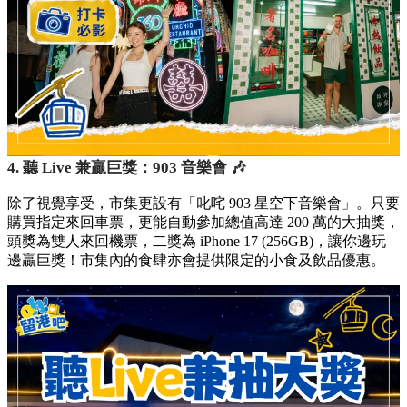
4. 聽 Live 兼贏巨獎：903 音樂會 🎶
除了視覺享受，市集更設有「叱咤 903 星空下音樂會」。只要
購買指定來回車票，更能自動參加總值高達 200 萬的大抽獎，
頭獎為雙人來回機票，二獎為 iPhone 17 (256GB)，讓你邊玩
邊贏巨獎！市集內的食肆亦會提供限定的小食及飲品優惠。