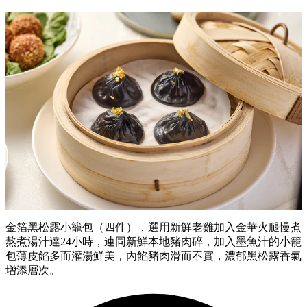
金箔黑松露小籠包（四件），選用新鮮老雞加入金華火腿慢煮
熬煮湯汁達24小時，連同新鮮本地豬肉碎，加入墨魚汁的小籠
包薄皮餡多而灌湯鮮美，內餡豬肉滑而不實，濃郁黑松露香氣
增添層次。