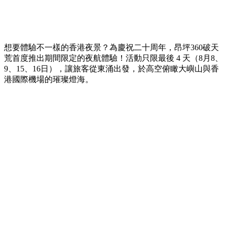
想要體驗不一樣的香港夜景？為慶祝二十周年，昂坪360破天
荒首度推出期間限定的夜航體驗！活動只限最後 4 天（8月8、
9、15、16日），讓旅客從東涌出發，於高空俯瞰大嶼山與香
港國際機場的璀璨燈海。