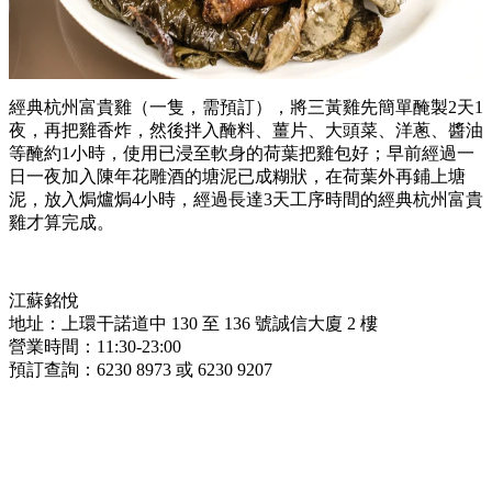
經典杭州富貴雞（一隻，需預訂），將三黃雞先簡單醃製2天1
夜，再把雞香炸，然後拌入醃料、薑片、大頭菜、洋蔥、醬油
等醃約1小時，使用已浸至軟身的荷葉把雞包好；早前經過一
日一夜加入陳年花雕酒的塘泥已成糊狀，在荷葉外再鋪上塘
泥，放入焗爐焗4小時，經過長達3天工序時間的經典杭州富貴
雞才算完成。
江蘇銘悅
地址：上環干諾道中 130 至 136 號誠信大廈 2 樓
營業時間：11:30-23:00
預訂查詢：6230 8973 或 6230 9207