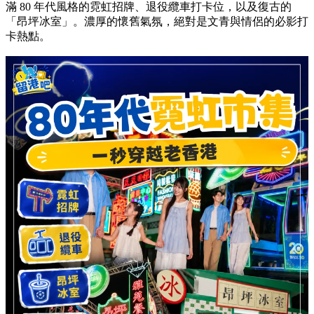
滿 80 年代風格的霓虹招牌、退役纜車打卡位，以及復古的
「昂坪冰室」。濃厚的懷舊氣氛，絕對是文青與情侶的必影打
卡熱點。