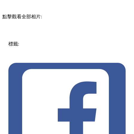
點擊觀看全部相片:
標籤:
中文(繁)
美食
香港
香港
美食
中環
香港美食
上環
中環
/ 上環 / 西環
中環美食
中環餐廳
上環美食
自助餐
江蘇菜
自
助早餐