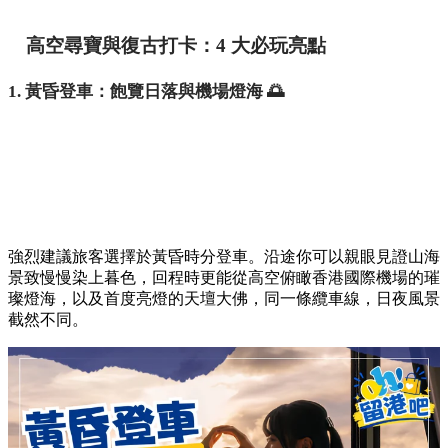
高空尋寶與復古打卡：4 大必玩亮點
1. 黃昏登車：飽覽日落與機場燈海 🌅
強烈建議旅客選擇於黃昏時分登車。沿途你可以親眼見證山海
景致慢慢染上暮色，回程時更能從高空俯瞰香港國際機場的璀
璨燈海，以及首度亮燈的天壇大佛，同一條纜車線，日夜風景
截然不同。