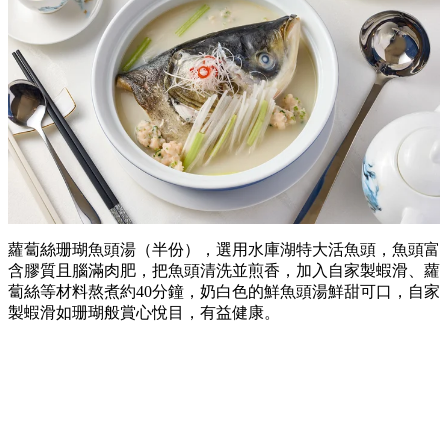
蘿蔔絲珊瑚魚頭湯（半份），選用水庫湖特大活魚頭，魚頭富
含膠質且腦滿肉肥，把魚頭清洗並煎香，加入自家製蝦滑、蘿
蔔絲等材料熬煮約40分鐘，奶白色的鮮魚頭湯鮮甜可口，自家
製蝦滑如珊瑚般賞心悅目，有益健康。