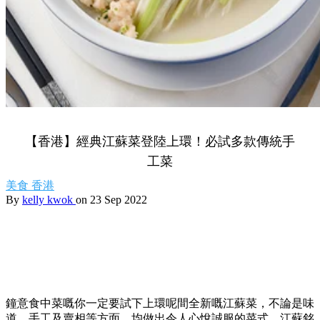
【香港】經典江蘇菜登陸上環！必試多款傳統手
工菜
美食
香港
By
kelly kwok
on 23 Sep 2022
鐘意食中菜嘅你一定要試下上環呢間全新嘅江蘇菜，
不論是味
道、手工及賣相等方面，均做出令人心悅誠服的菜式。江蘇銘