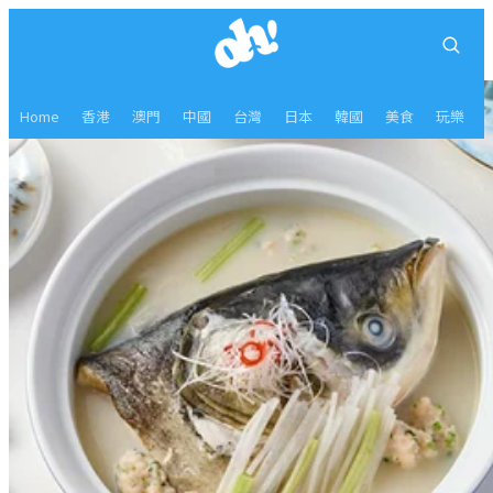
Home
香港
澳門
中國
台灣
日本
韓國
美食
玩樂