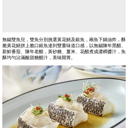
無錫雙魚兒，雙魚分別挑選黃花鱔及銀魚，兩魚下鍋油炸，酥
脆黃花鱔拼上脆口銀魚達到雙重味道口感，以無錫陳年黑醋、
新鮮番茄、陳年老醋，黃砂糖、薑米、花醋煮成濃稠醬汁，魚
酥均勻沾滿酸甜糖醋汁，美味開胃。