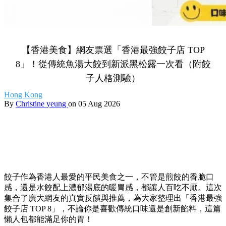
【香港美食】網友票選「香港最強餃子店 TOP
8」！從傳統魚湯大餃到新派黑松露一次看（附餃
子人格測驗）
Hong Kong
By
Christine yeung
on 05 Aug 2026
餃子作為香港人最愛的平民美食之一，
不管是煎餃的香脆口
感，
還是水餃配上濃郁湯底的暖胃感，
都讓人百吃不厭。
這次
集合了廣大網友的真實反饋與推薦，
為大家整理出「香港最強
餃子店 TOP 8」，
不論你是喜歡傳統口味還是創新餡料，
這篇
懶人包都能滿足你的胃！