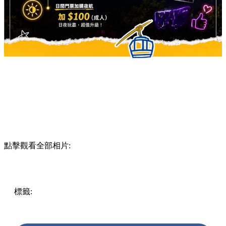
點擊觀看全部相片:
標籤:
Hong Kong
香港
香港打卡
週末好去處
昂坪360
昂坪
360夜間纜車
香港夜景
大嶼山景點
霓虹市集
903音樂會
昂
坪市集