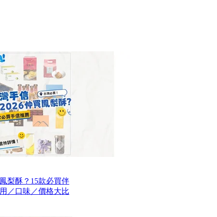
買鳳梨酥？15款必買伴
用／口味／價格大比