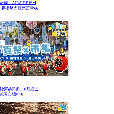
周！AIRSIDE夏日
款甜品＋超衝擊大蒜芫茜雪糕
一秒穿越日劇！8月必去
跳蚤市場推介