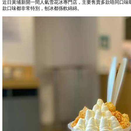
近日黃埔新開一間人氣雪花冰專門店，主要售賣多款唔同口味
款口味都非常特別，刨冰都係軟綿綿。