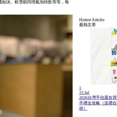
嘅刨冰、軟雪糕同埋氣泡特飲等等，每
Hottest Articles
最熱文章
1
15 Jul
2026台灣手信還在
手禮全攻略（送禮自
拼）