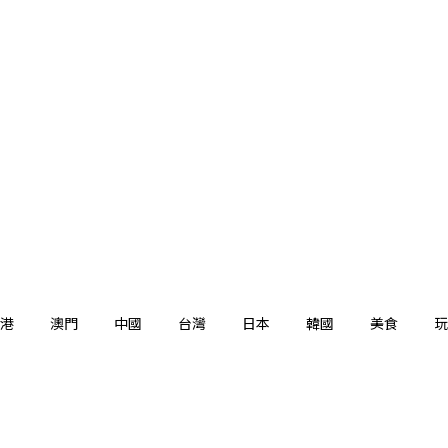
港
澳門
中國
台灣
日本
韓國
美食
玩