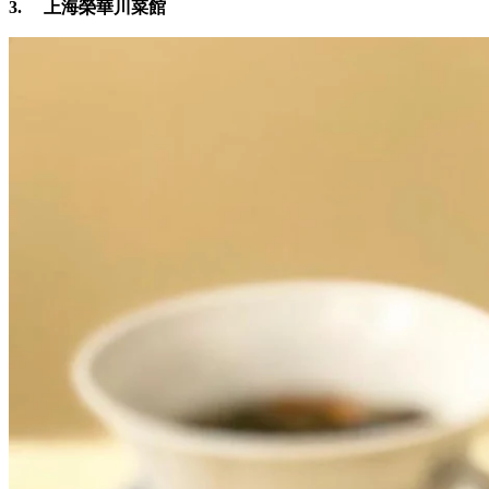
3.
上海榮華川菜館