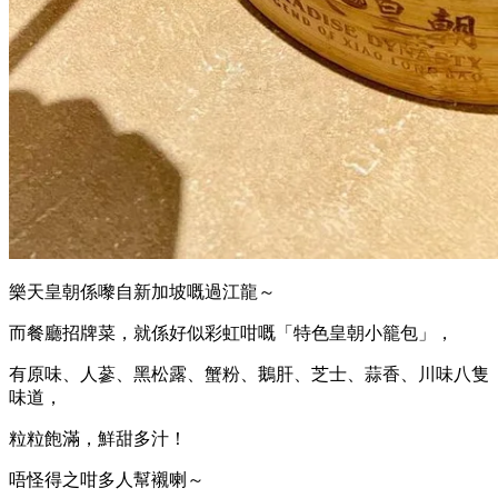
樂天皇朝係嚟自新加坡嘅過江龍～
而餐廳招牌菜，就係好似彩虹咁嘅「特色皇朝小籠包」，
有原味、人蔘、黑松露、蟹粉、鵝肝、芝士、蒜香、川味八隻
味道，
粒粒飽滿，鮮甜多汁！
唔怪得之咁多人幫襯喇～