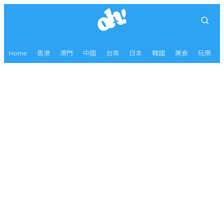
Home
香港
澳門
中國
台灣
日本
韓國
美食
玩樂