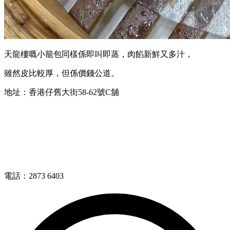
天龍樓嘅小籠包同樣係即叫即蒸，肉餡新鮮又多汁，
雖然皮比較厚，但係價錢公道。
地址：香港仔舊大街58-62號C舖
電話：2873 6403