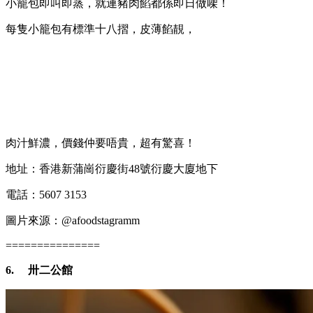
小籠包即叫即蒸，就連豬肉餡都係即日做㗎！
每隻小籠包有標準十八摺，皮薄餡靚，
肉汁鮮濃，價錢仲要唔貴，超有驚喜！
地址：香港新蒲崗衍慶街48號衍慶大廈地下
電話：5607 3153
圖片來源：@afoodstagramm
===============
6.
卅二公館