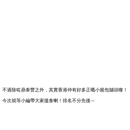
不過除咗鼎泰豐之外，其實香港仲有好多正嘅小籠包舖頭㗎！
今次就等小編帶大家搵食喇！排名不分先後～