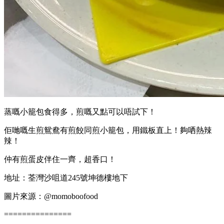
蒸嘅小籠包食得多，煎嘅又點可以唔試下！
佢哋嘅生煎鴛鴦有煎餃同煎小籠包，用鐵板直上！夠哂熱辣
辣！
仲有煎蛋皮伴住一齊，超香口！
地址：荃灣沙咀道245號坤德樓地下
圖片來源：@momoboofood
===============