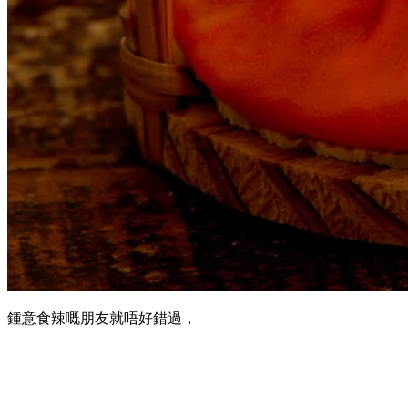
鍾意食辣嘅朋友就唔好錯過，