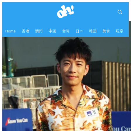
Home
香港
澳門
中國
台灣
日本
韓國
美食
玩樂