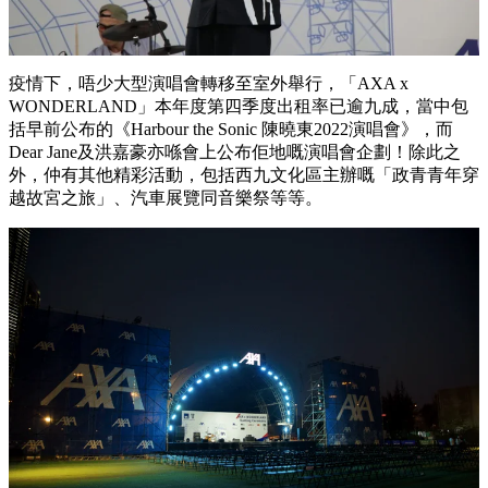
疫情下，唔少大型演唱會轉移至室外舉行，「AXA x
WONDERLAND」本年度第四季度出租率已逾九成，當中包
括早前公布的《Harbour the Sonic 陳曉東2022演唱會》，而
Dear Jane及洪嘉豪亦喺會上公布佢地嘅演唱會企劃！除此之
外，仲有其他精彩活動，包括西九文化區主辦嘅「政青青年穿
越故宮之旅」、汽車展覽同音樂祭等等。