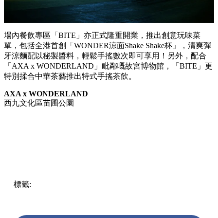
場內餐飲專區「BITE」亦正式隆重開業，推出創意玩味菜
單，包括全港首創「WONDER涼面Shake Shake杯」，清爽彈
牙涼麵配以秘製醬料，輕鬆手搖數次即可享用！另外，配合
「AXA x WONDERLAND」毗鄰嘅故宮博物館，「BITE」更
特別揉合中華茶藝推出特式手搖茶飲。
AXA x WONDERLAND
西九文化區苗圃公園
標籤:
中文(繁)
香港
香港
熱話
尖沙咀 / 佐敦 / 油麻地
熱話
西九文化區
洪嘉豪
AXA
安盛
AXA x WONDERLAND
苗
圃公園
Wonderland竹翠公園
彩正娛樂
耀榮文化
Dear Jane