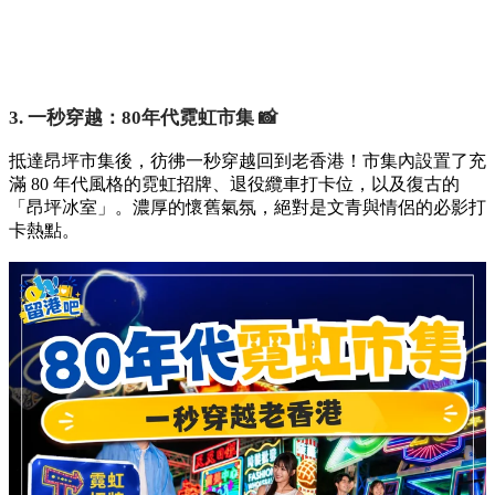
3. 一秒穿越：80年代霓虹市集 📸
抵達昂坪市集後，彷彿一秒穿越回到老香港！市集內設置了充
滿 80 年代風格的霓虹招牌、退役纜車打卡位，以及復古的
「昂坪冰室」。濃厚的懷舊氣氛，絕對是文青與情侶的必影打
卡熱點。