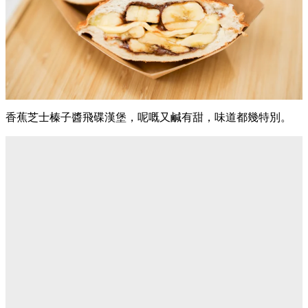
香蕉芝士榛子醬飛碟漢堡，呢嘅又鹹有甜，味道都幾特別。