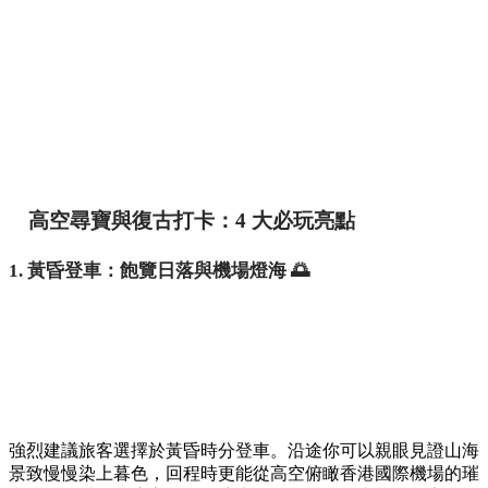
高空尋寶與復古打卡：4 大必玩亮點
1. 黃昏登車：飽覽日落與機場燈海 🌅
強烈建議旅客選擇於黃昏時分登車。沿途你可以親眼見證山海
景致慢慢染上暮色，回程時更能從高空俯瞰香港國際機場的璀