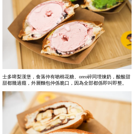
士多啤梨漢堡，食落仲有啲棉花糖、oreo碎同埋煉奶，酸酸甜
甜都幾過癮，外層麵包仲係脆口，因為全部都係即叫即整。