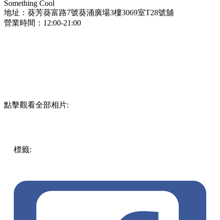
Something Cool
地址：
葵芳葵富路7號葵涌廣場3樓3069室T28號舖
營業時間：12:00-21:00
點擊觀看全部相片:
標籤:
中文(繁)
美食
香港
香港
美食
香港美食
小食
葵芳
葵芳
美食
葵廣
人氣小食
葵芳 / 青衣
雪糕關注組
雪糕漢堡
雪糕
三文治
打卡小食
葵涌廣場