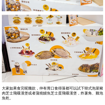
大家如果食完呢幾款，仲有胃口食得落都可以試下韓式泡菜豬
肉芝士飛碟漢堡或者蒲燒鰻魚芝士蛋飛碟漢堡，炸薯角、雞泡
魚乾。