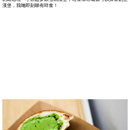
漢堡，我哋即刻睇有咩食！