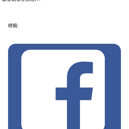
標籤:
Hong Kong
香港
香港打卡
週末好去處
昂坪360
昂坪
360夜間纜車
香港夜景
大嶼山景點
霓虹市集
903音樂會
昂
坪市集