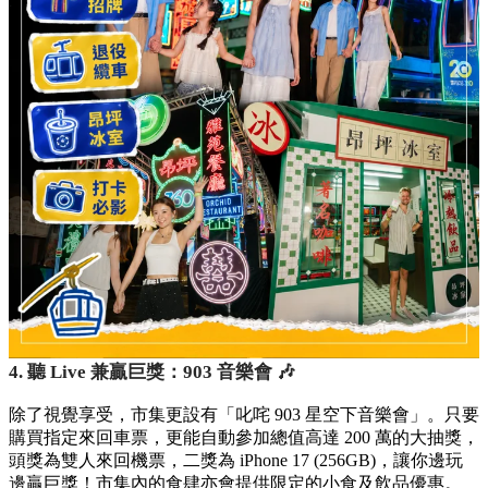
4. 聽 Live 兼贏巨獎：903 音樂會 🎶
除了視覺享受，市集更設有「叱咤 903 星空下音樂會」。只要
購買指定來回車票，更能自動參加總值高達 200 萬的大抽獎，
頭獎為雙人來回機票，二獎為 iPhone 17 (256GB)，讓你邊玩
邊贏巨獎！市集內的食肆亦會提供限定的小食及飲品優惠。