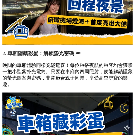
2. 車廂隱藏彩蛋：解鎖螢光密碼 🔦
晚間的車廂體驗同樣充滿驚喜！每位乘搭夜航的乘客均會獲贈
一把小型紫外光電筒。只要在車廂內四周照射，便能解鎖隱藏
的螢光圖案與密碼，非常適合親子同樂，享受高空尋寶的樂
趣。