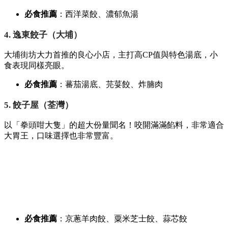
必食推薦
：西洋菜餃、
濃郁魚湯
4. 逸東餃子（大埔）
大埔街坊大力首推的良心小店，
主打高CP值與特色湯底，
小
食表現同樣亮眼。
必食推薦
：蕃茄湯底、
芫荽餃、
炸腩肉
5. 餃子屋（荃灣）
以「拳頭咁大隻」的超大份量聞名！咬開滿滿餡料，
非常適合
大胃王，
口味選擇也非常豐富。
必食推薦
：京蔥羊肉餃、
粟米芝士餃、
蒜芯餃