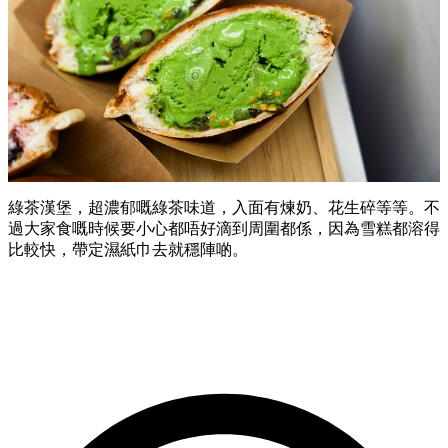
綠茶漢堡，超濃郁嘅綠茶味道，入面有煉奶、花生碎等等。不
過大家食嘅時候要小心都唔好滴到周圍都係，因為雪糕都溶得
比較快，帶定濕紙巾去就穩陣啲。