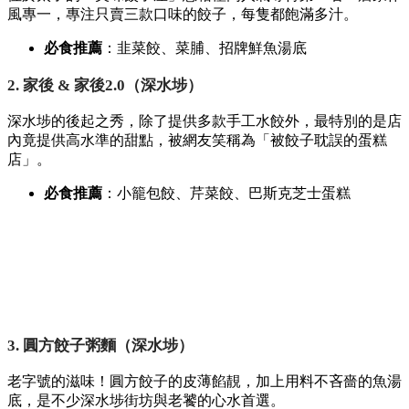
風專一，
專注只賣三款口味的餃子，
每隻都飽滿多汁。
必食推薦
：韭菜餃、
菜脯、
招牌鮮魚湯底
2. 家後 & 家後2.0（深水埗）
深水埗的後起之秀，
除了提供多款手工水餃外，
最特別的是店
內竟提供高水準的甜點，
被網友笑稱為「被餃子耽誤的蛋糕
店」。
必食推薦
：小籠包餃、
芹菜餃、
巴斯克芝士蛋糕
3. 圓方餃子粥麵（深水埗）
老字號的滋味！圓方餃子的皮薄餡靚，
加上用料不吝嗇的魚湯
底，
是不少深水埗街坊與老饕的心水首選。