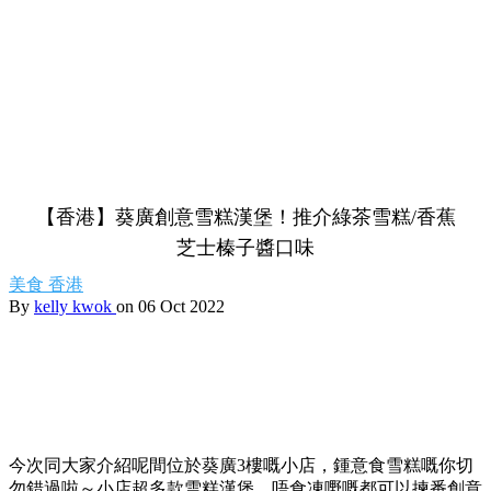
【香港】葵廣創意雪糕漢堡！推介綠茶雪糕/香蕉
芝士榛子醬口味
美食
香港
By
kelly kwok
on 06 Oct 2022
今次同大家介紹呢間位於葵廣3樓嘅小店，鍾意食雪糕嘅你切
勿錯過啦～小店超多款雪糕漢堡，唔食凍嘢嘅都可以揀番創意