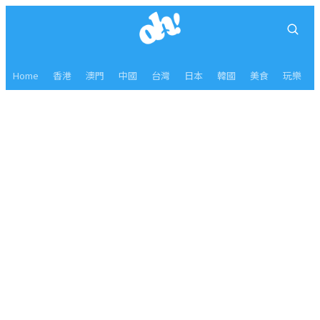
Home
香港
澳門
中國
台灣
日本
韓國
美食
玩樂