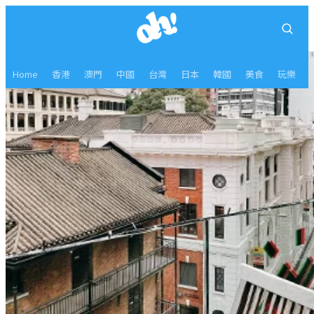
Home
香港
澳門
中國
台灣
日本
韓國
美食
玩樂