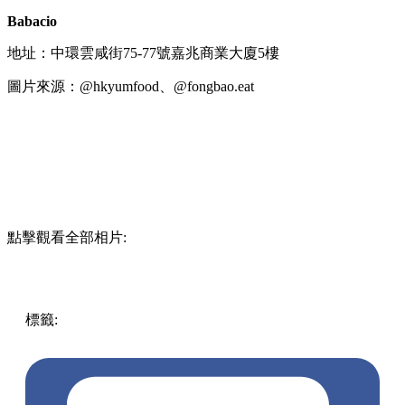
Babacio
地址：中環雲咸街75-77號嘉兆商業大廈5樓
圖片來源：@hkyumfood、@fongbao.eat
點擊觀看全部相片:
標籤:
中文(繁)
美食
香港
香港
美食
中環
pizza
香港美食
中環
/ 上環 / 西環
中環美食
意大利菜
石烤pizza
露天餐廳