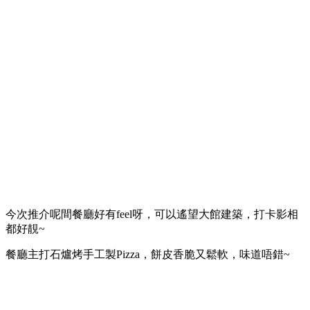
今次推介呢間餐廳好有feel呀，可以遙望大館建築，打卡影相
都好靚~
餐廳主打石爐烤手工製Pizza，餅皮香脆又鬆軟，味道唔錯~