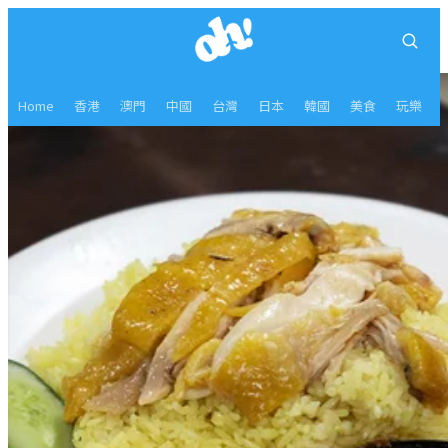
Home
香港
澳門
中國
台灣
日本
韓國
美食
玩樂