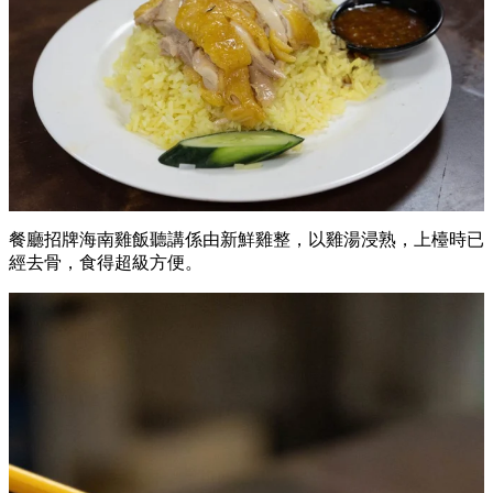
餐廳招牌海南雞飯聽講係由新鮮雞整，以雞湯浸熟，上檯時已
經去骨，食得超級方便。