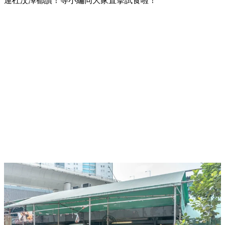
連杜汶澤都讚！等小編同大家直擊試食啦！