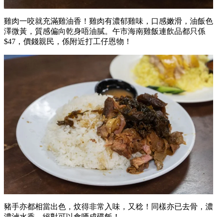
雞肉一咬就充滿雞油香！雞肉有濃郁雞味，口感嫩滑，油飯色
澤微黃，質感偏向乾身唔油膩。午市海南雞飯連飲品都只係
$47，價錢親民，係附近打工仔恩物！
豬手亦都相當出色，炆得非常入味，又稔！同樣亦已去骨，濃
濃滷水香，絕對可以食哂成碟飯！