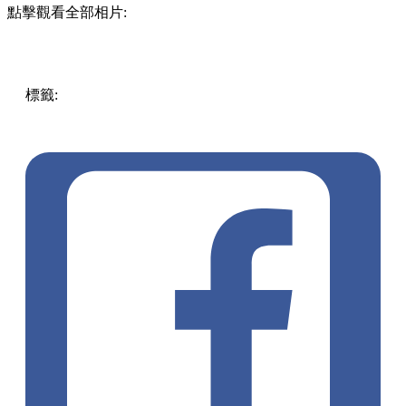
點擊觀看全部相片:
標籤:
中文(繁)
香港
香港
美食
香港美食
荃灣美食
荃灣
荃灣
海南雞飯
海南雞
荃灣西
柴灣角街
杜汶澤
柴灣角街熟食市
場