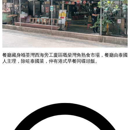
餐廳藏身喺荃灣西海旁工廈區嘅柴灣角熟食市場，餐廳由泰國
人主理，除咗泰國菜，仲有港式早餐同碟頭飯。