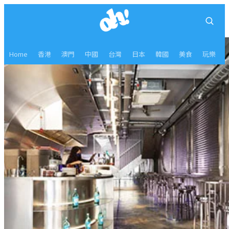
Home
香港
澳門
中國
台灣
日本
韓國
美食
玩樂