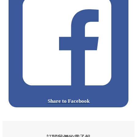
準備好你的胃口，這個週末就出發前往葵涌廣場，跟著這份清
單逐一品嚐吧！
標籤:
Hong Kong
香港
葵廣美食
葵芳好去處
葵芳 / 青衣
葵
涌廣場
葵廣掃街
香港平民美食
慧食貓
鳩戟
呦呦鹿鳴布丁
燒