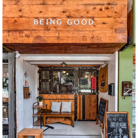
食個甜品，飲杯啡，同朋友閒聊，度過一個悠閒嘅假期~