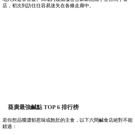
【葵廣掃街】網民熱推Top 12必食清單！最強鹹
甜點推介附詳細地址 🍢🥞
香港
By
May chan
on 07 Aug 2026
提到香港的平民美食聚集地，位於葵芳的葵涌廣場一直深受本