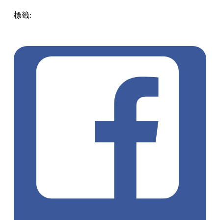
BEING GOOD CAFE
地址：北角京華道9-27號富利來商場地下7號舖（炮台山站 A
出口, 步行約4分鐘）
圖片來源：@kobiiiiii
點擊觀看全部相片: