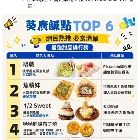
1/2 Sweet（酥皮鯛魚燒，口感酥脆層層分明）
必點推介：
炙燒奶黃、榛果朱古力鯛魚燒
詳細地址：
葵涌廣場 3 樓 Top World 3069-T16 號
舖
呦呦鹿鳴布丁燒（自家製3層口感，曾登開飯熱店十大）
必點推介：
招牌椰子布丁燒、咖啡布丁燒
詳細地址：
葵涌廣場 3 樓 87A 號舖
芋圓控（滿可自由搭配豆花、仙草同雪糕）
必點推介：
手工芋圓仙草、配抹茶雪糕
詳細地址：
葵涌廣場 2 樓 C10 號舖
Athena（調酒師即席為你調製無酒精 Mocktail）
必點推介：
莓莓愛收兵、桃桃可恥但好飲