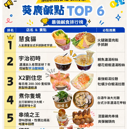
舖
煮你隻蜆（主打新鮮吐沙大蜆，湯底鮮味十足）
必點推介：
白酒牛油大光麵、台式沙茶濃湯花甲
粉
詳細地址：
葵涌廣場 3 樓 Top World 3069-T11 號
舖
串燒之王（即叫即燒，性價比極高的童年回憶）
必點推介：
混醬雞肉串燒、爽彈豬頸肉
詳細地址：
葵涌廣場 3 樓 89B 號舖
貓麵（必食冷麵，酸辣自選配料勁開胃）
必點推介：
手撕雞拌麵、自選多餸刀削麵
詳細地址：
葵涌廣場 3 樓 Top World 3069-T18 號
舖