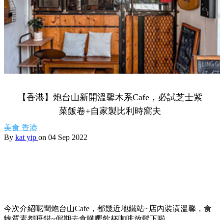
【香港】炮台山新開溫馨木系Cafe，必試芝士紫
菜飯卷+自家製比利時窩夫
美食
香港
By
kat yip
on 04 Sep 2022
今次介紹呢間炮台山Cafe，都幾近地鐵站~店內裝潢溫馨，食
物質素都唔錯~假期去食啲嘢飲杯咖啡放鬆下啦。