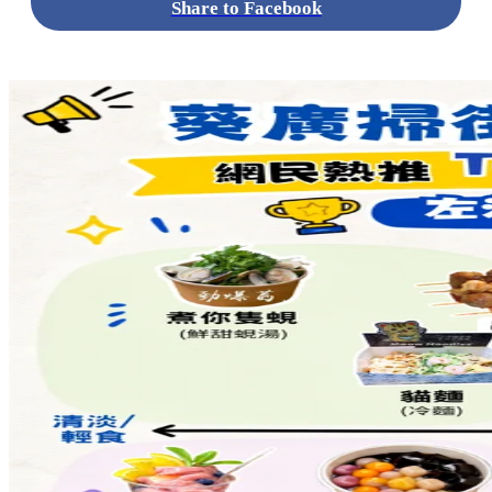
標籤:
中文(繁)
美食
香港
香港
美食
cafe
餐廳
香港美食
香港
cafe
打卡cafe
天后 / 北角
炮台山
炮台山美食
炮台山Cafe
炮
台山餐廳