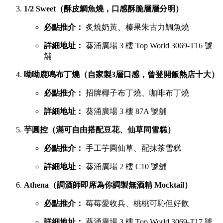
葵廣最強甜品 TOP 6 排行榜
吃完鹹食，當然要預留胃部空間品嚐甜品。以下是網民極力推
薦的六大甜點名單：
鳩戟（梳乎厘充滿空氣感，入口即化）
必點推介：
Pistachio開心果、超低糖質伯爵茶
詳細地址：
葵涌廣場 3 樓 87B 號舖
蕉積妹（人氣泰式香蕉煎餅，邪惡爆燈）
必點推介：
招牌朱古力香蕉煎餅、開心果醬香蕉
煎餅
詳細地址：
葵涌廣場 3 樓 Top World 3069-T26 號
舖