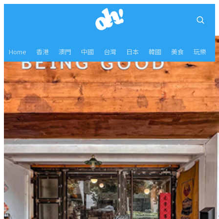
Home
香港
澳門
中國
台灣
日本
韓國
美食
玩樂