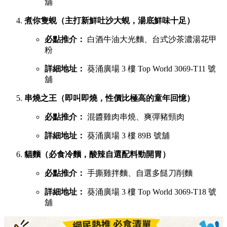
慧食貓（人氣爆發台式手抓餅老字號）
必點推介：
火腿雞蛋肉鬆手抓餅
詳細地址：
葵涌廣場 1 樓 B01C 號舖
宇治初時（老闆苦研7年秘製宇治酸辣醬）
必點推介：
鯛魚濃湯粉絲、櫻花蝦蝦濃湯粉絲
詳細地址：
葵涌廣場 2 樓 C28 號舖
X2劉住您（每日用200-300隻蝦頭熬製特濃蝦湯）
必點推介：
最強蝦湯拉麵、牡蠣沙白蝦湯拉麵
詳細地址：
葵涌廣場 3 樓 Top World 3069-T20 號