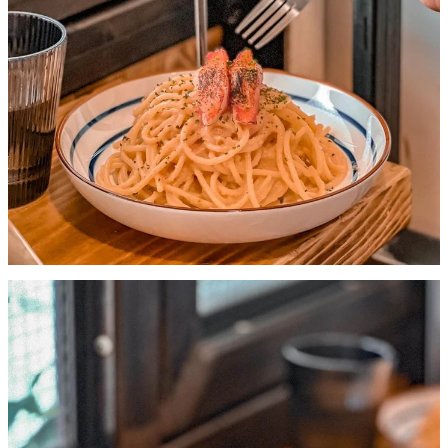
小店除咗意粉輕食都有多款甜品，必試店內自家製比利時窩
夫。