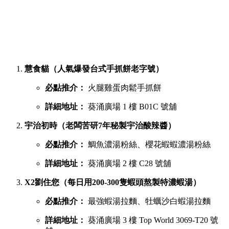
地人與遊客喜愛。商場內幾層樓密密麻麻開滿了上百間小食
店，初次到訪往往容易迷失在各條走廊中。
葵廣最強鹹點 TOP 6 排行榜
若你想品嚐濃郁惹味或飽肚的主食，以下六間鹹食店絕對不能
錯過：