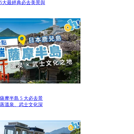
5大最經典必去美景與
摩半島 5 大必去景
蒸溫泉、武士文化深