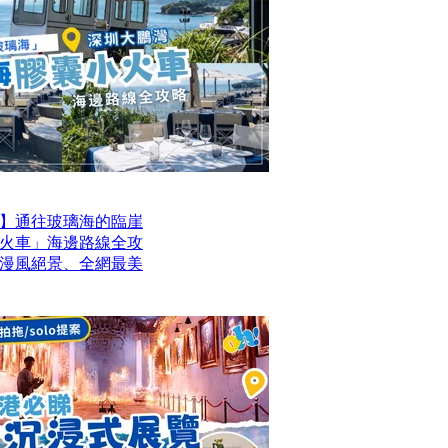
】通往玻璃海的臨崖
火車」海邊路線全攻
動漫風絕景、全網最美