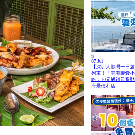
6
07 Jul
【深圳大鵬灣一日遊
列車！「雲海膠囊小
略：10元解鎖日系
海景便利店