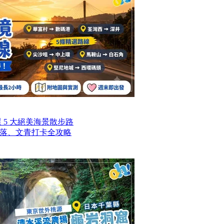
選 5 大絕美海景散步路
落、文青打卡全攻略