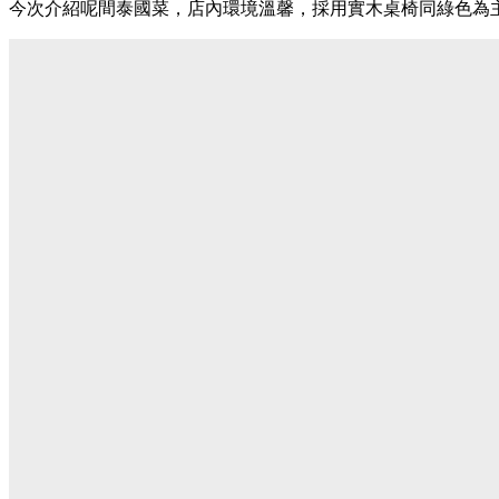
今次介紹呢間泰國菜，店內環境溫馨，採用實木桌椅同綠色為