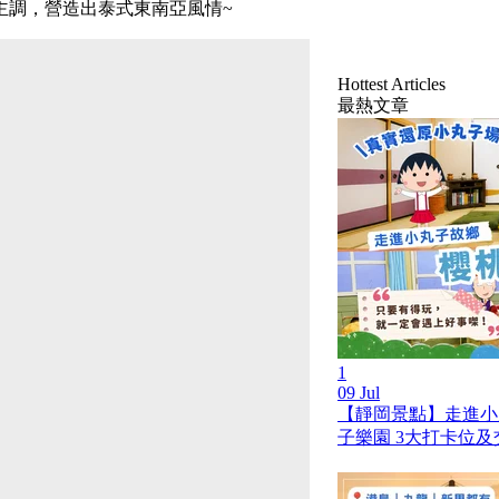
主調，營造出泰式東南亞風情~
Hottest Articles
最熱文章
1
09 Jul
【靜岡景點】走進小
子樂園 3大打卡位