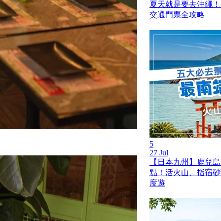
夏天就是要去沖繩！
交通門票全攻略
5
27 Jul
【日本九州】鹿兒島薩
點！活火山、指宿砂
度遊