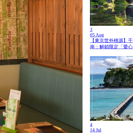
3
05 Aug
【東京世外桃源】千
南：解鎖限定「愛心
4
14 Jul