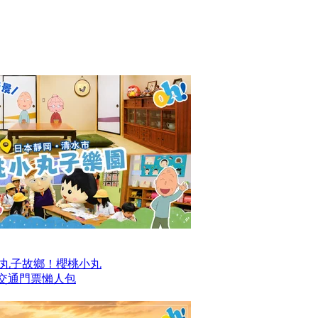
丸子故鄉！櫻桃小丸
及交通門票懶人包