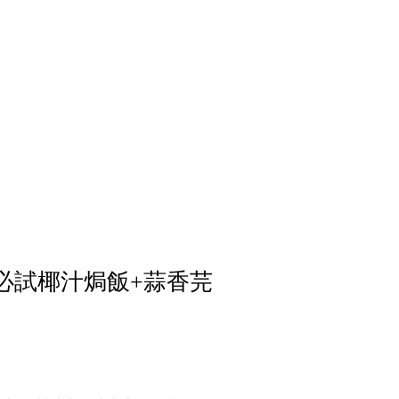
必試椰汁焗飯+蒜香芫