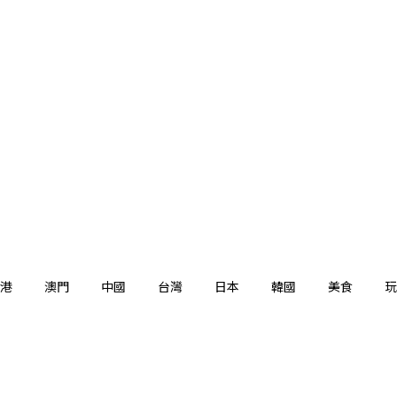
港
澳門
中國
台灣
日本
韓國
美食
玩