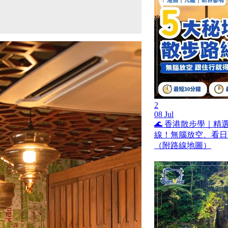
2
08 Jul
🌊 香港散步學｜精
線！無腦放空、看日
（附路線地圖）