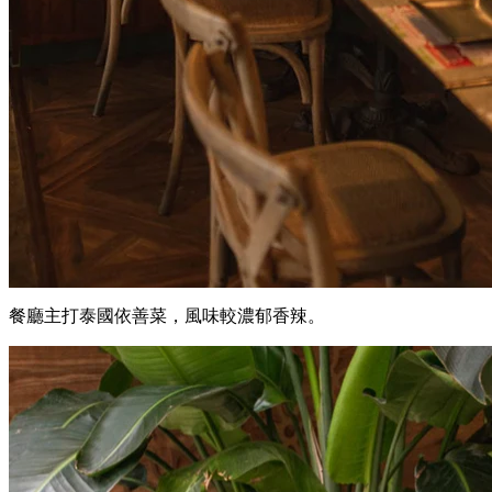
餐廳主打泰國依善菜，風味較濃郁香辣。