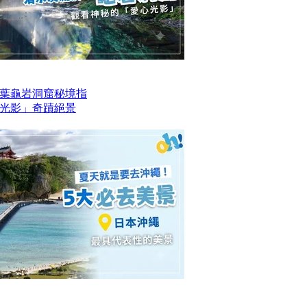
葉龜岩洞窟秘境指
光影」奇蹟絕景