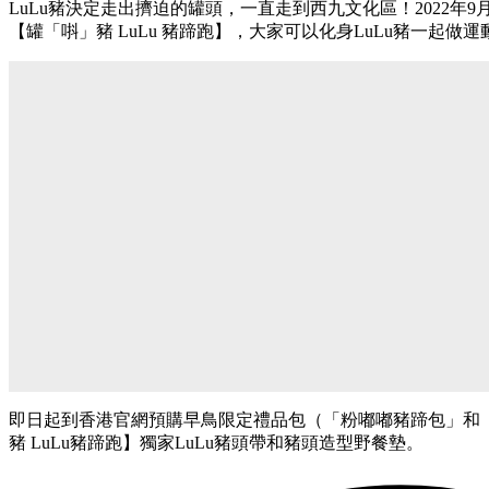
LuLu豬決定走出擠迫的罐頭，一直走到西九文化區！2022年
【罐「唞」豬 LuLu 豬蹄跑】，大家可以化身LuLu豬一起做
即日起到香港官網預購早鳥限定禮品包（「粉嘟嘟豬蹄包」和
豬 LuLu豬蹄跑】獨家LuLu豬頭帶和豬頭造型野餐墊。