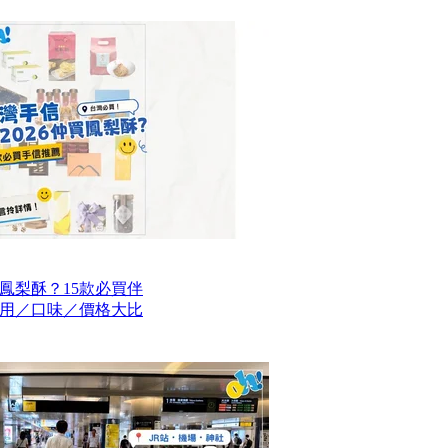
買鳳梨酥？15款必買伴
用／口味／價格大比