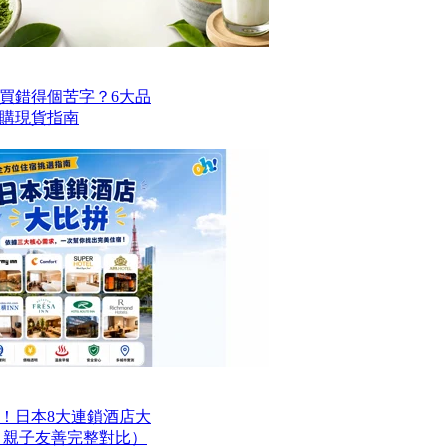
買錯得個苦字？6大品
購現貨指南
！日本8大連鎖酒店大
、親子友善完整對比）