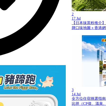
2
17 Jul
【日本抹茶粉推介】
牌口味地圖＋香港網
3
14 Jul
全方位住宿挑選指南
比拼（CP值、溫泉