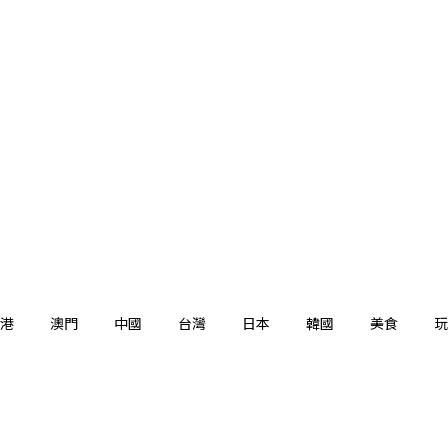
港
澳門
中國
台灣
日本
韓國
美食
玩