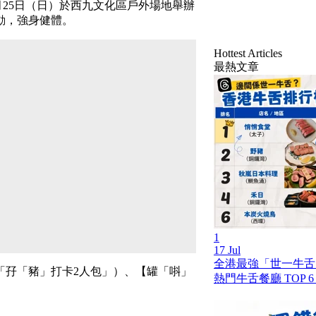
9月25日（日）於西九文化區戶外場地舉辦
運動，強身健體。
Hottest Articles
最熱文章
1
17 Jul
全港最強「世一牛舌」
「孖「豬」打卡2人包」）、【罐「唞」
熱門牛舌餐廳 TOP 