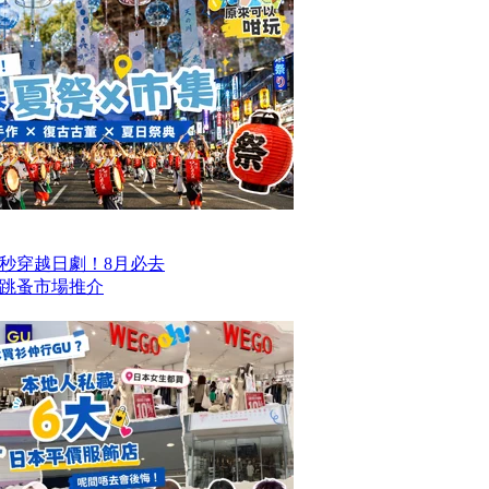
一秒穿越日劇！8月必去
跳蚤市場推介