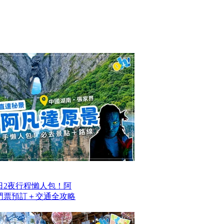
日2夜行程懶人包！阿
/門票預訂＋交通全攻略