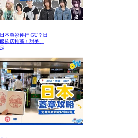
去日本買衫仲行 GU？日
價服飾店推薦！甜美、
足