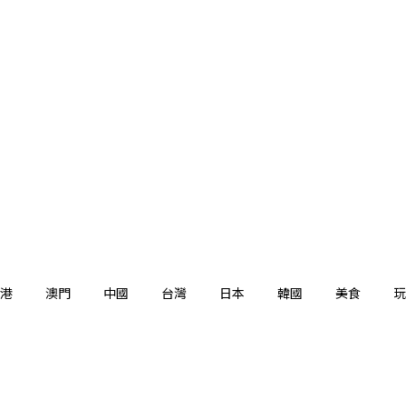
港
澳門
中國
台灣
日本
韓國
美食
玩