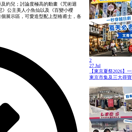
、黃昏及約兒；討論度極高的動畫《咒術迴
尼》公主美人小魚仙以及《百變小櫻
 公仔首個展示區，可愛造型配上型格甫士，各
2
27 Jul
【東京夏祭2026】
東京市集及三大尋寶