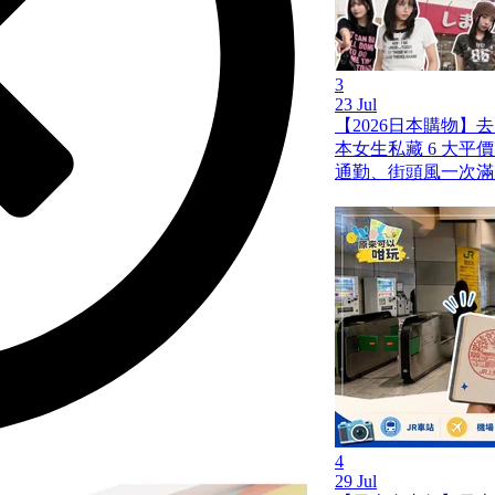
3
23 Jul
【2026日本購物】
本女生私藏 6 大平
通勤、街頭風一次滿
4
29 Jul