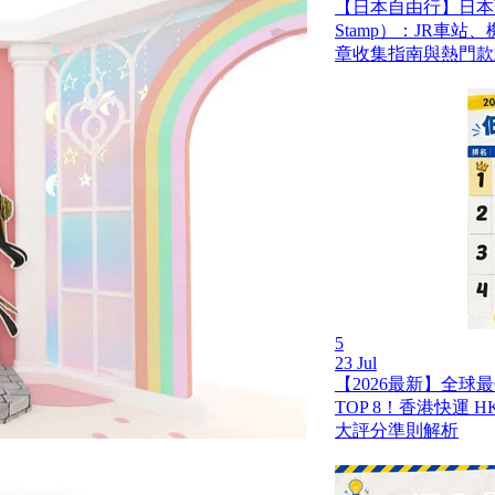
【日本自由行】日本蓋
Stamp）：JR車
章收集指南與熱門款
5
23 Jul
【2026最新】全球
TOP 8！香港快運 HK 
大評分準則解析