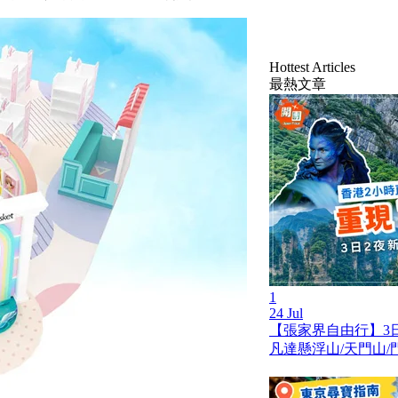
Hottest Articles
最熱文章
1
24 Jul
【張家界自由行】3
凡達懸浮山/天門山