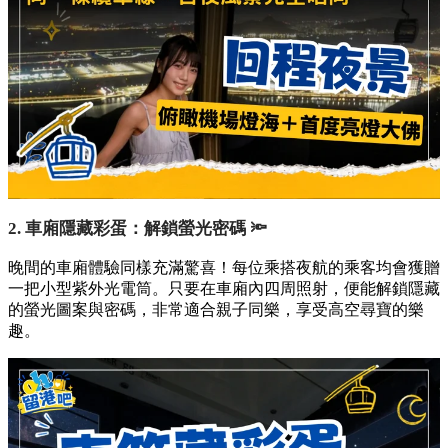
2. 車廂隱藏彩蛋：解鎖螢光密碼 🔦
晚間的車廂體驗同樣充滿驚喜！每位乘搭夜航的乘客均會獲贈
一把小型紫外光電筒。只要在車廂內四周照射，便能解鎖隱藏
的螢光圖案與密碼，非常適合親子同樂，享受高空尋寶的樂
趣。