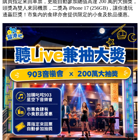
購買指定來回車票，更能自動參加總值高達 200 萬的大抽獎，
頭獎為雙人來回機票，二獎為 iPhone 17 (256GB)，讓你邊玩
邊贏巨獎！市集內的食肆亦會提供限定的小食及飲品優惠。