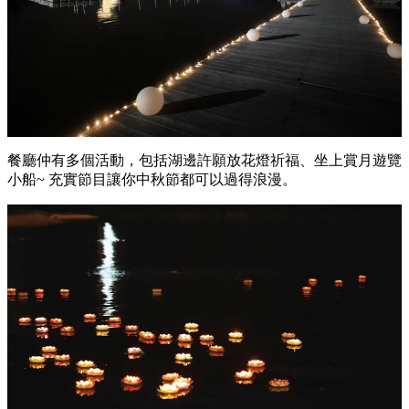
餐廳仲有多個活動，包括湖邊許願放花燈祈福、坐上賞月遊覽
小船~ 充實節目讓你中秋節都可以過得浪漫。