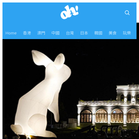
Home
香港
澳門
中國
台灣
日本
韓國
美食
玩樂