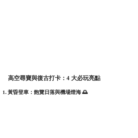
高空尋寶與復古打卡：4 大必玩亮點
1. 黃昏登車：飽覽日落與機場燈海 🌅