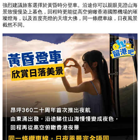
強烈建議旅客選擇於黃昏時分登車。沿途你可以親眼見證山海
景致慢慢染上暮色，回程時更能從高空俯瞰香港國際機場的璀
璨燈海，以及首度亮燈的天壇大佛，同一條纜車線，日夜風景
截然不同。