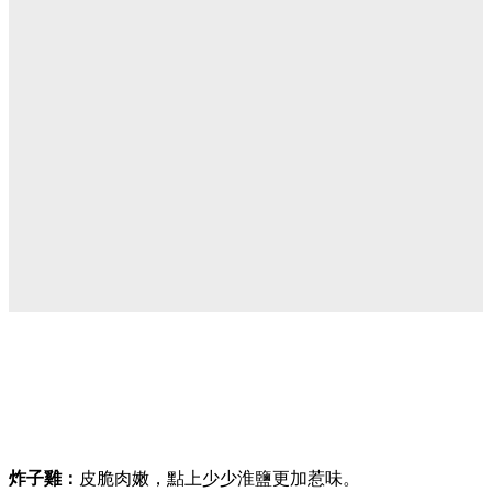
炸子雞：
皮脆肉嫩，點上少少淮鹽更加惹味。