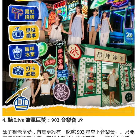
4. 聽 Live 兼贏巨獎：903 音樂會 🎶
除了視覺享受，市集更設有「叱咤 903 星空下音樂會」。只要