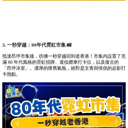
3. 一秒穿越：80年代霓虹市集 📸
抵達昂坪市集後，彷彿一秒穿越回到老香港！市集內設置了充
滿 80 年代風格的霓虹招牌、退役纜車打卡位，以及復古的
「昂坪冰室」。濃厚的懷舊氣氛，絕對是文青與情侶的必影打
卡熱點。