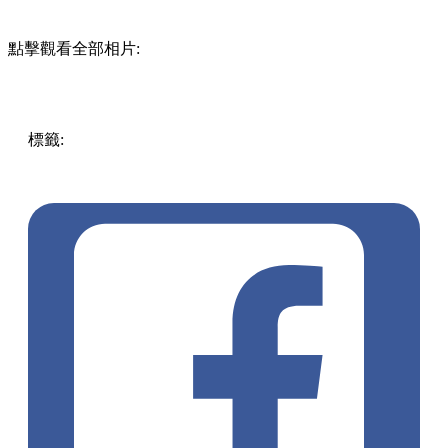
點擊觀看全部相片:
標籤:
Hong Kong
香港
香港打卡
週末好去處
昂坪360
昂坪
360夜間纜車
香港夜景
大嶼山景點
霓虹市集
903音樂會
昂
坪市集