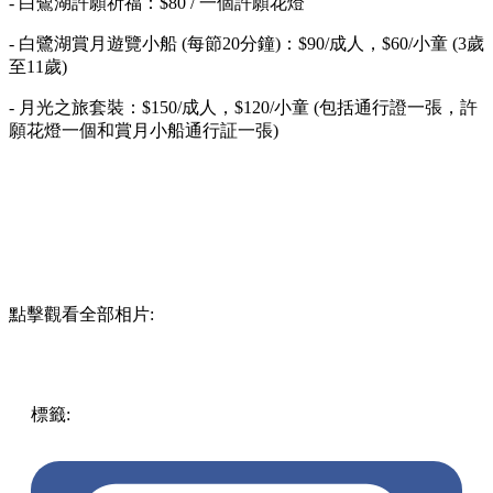
- 白鷺湖許願祈福：$80 / 一個許願花燈
- 白鷺湖賞月遊覽小船 (每節20分鐘)：$90/成人，$60/小童 (3歲
至11歲)
- 月光之旅套裝：$150/成人，$120/小童 (包括通行證一張，許
願花燈一個和賞月小船通行証一張)
點擊觀看全部相片:
標籤:
中文(繁)
香港
香港
玩樂
打卡
大埔
香港好去處
大埔餐
廳
大埔
大埔好去處
大埔打卡
中秋打卡
中秋好去處