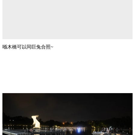
喺木橋可以同巨兔合照~