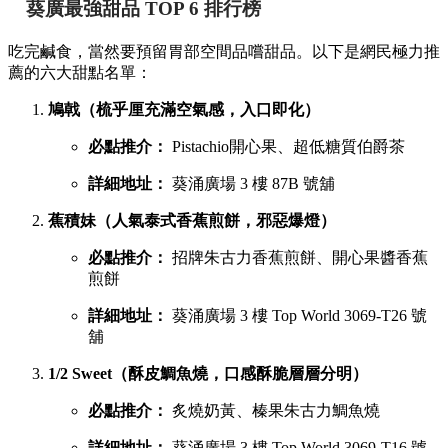
葵廣最強甜品 TOP 6 排行榜
吃完鹹食，當然要預留胃部空間品嚐甜品。以下是網民極力推
薦的六大甜點名單：
鳩戟（梳乎厘充滿空氣感，入口即化）
必點推介：
Pistachio開心果、超低糖質伯爵茶
詳細地址：
葵涌廣場 3 樓 87B 號舖
蕉積妹（人氣泰式香蕉煎餅，邪惡爆燈）
必點推介：
招牌朱古力香蕉煎餅、開心果醬香蕉
煎餅
詳細地址：
葵涌廣場 3 樓 Top World 3069-T26 號
舖
1/2 Sweet（酥皮鯛魚燒，口感酥脆層層分明）
必點推介：
炙燒奶黃、榛果朱古力鯛魚燒
詳細地址：
葵涌廣場 3 樓 Top World 3069-T16 號