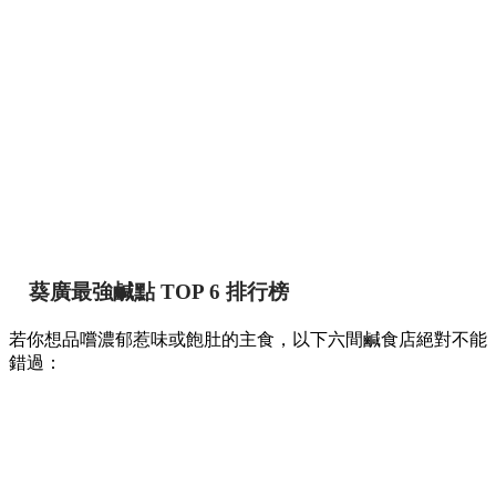
葵廣最強鹹點 TOP 6 排行榜
若你想品嚐濃郁惹味或飽肚的主食，以下六間鹹食店絕對不能
錯過：