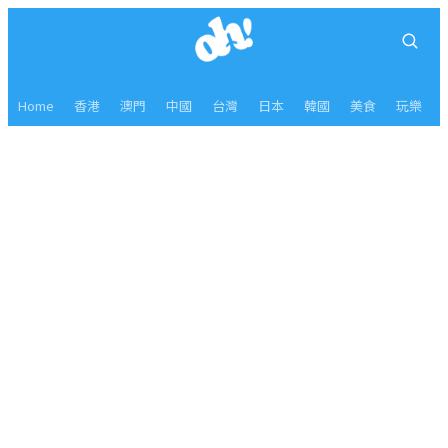
Home
香港
澳門
中國
台灣
日本
韓國
美食
玩樂