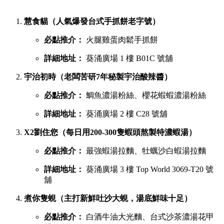
慧食貓（人氣爆發台式手抓餅老字號）
必點推介：
火腿雞蛋肉鬆手抓餅
詳細地址：
葵涌廣場 1 樓 B01C 號舖
宇治初時（老闆苦研7年秘製宇治酸辣醬）
必點推介：
鯛魚濃湯粉絲、櫻花蝦蝦濃湯粉絲
詳細地址：
葵涌廣場 2 樓 C28 號舖
X2劉住您（每日用200-300隻蝦頭熬製特濃蝦湯）
必點推介：
最強蝦湯拉麵、牡蠣沙白蝦湯拉麵
詳細地址：
葵涌廣場 3 樓 Top World 3069-T20 號
舖
煮你隻蜆（主打新鮮吐沙大蜆，湯底鮮味十足）
必點推介：
白酒牛油大光麵、台式沙茶濃湯花甲