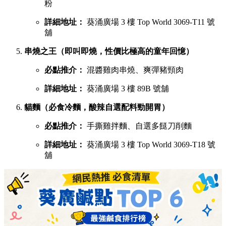
粉
詳細地址：
葵涌廣場 3 樓 Top World 3069-T11 號
舖
串燒之王（即叫即燒，性價比極高的童年回憶）
必點推介：
混醬雞肉串燒、爽彈豬頸肉
詳細地址：
葵涌廣場 3 樓 89B 號舖
貓麵（必食冷麵，酸辣自選配料勁開胃）
必點推介：
手撕雞拌麵、自選多餸刀削麵
詳細地址：
葵涌廣場 3 樓 Top World 3069-T18 號
舖