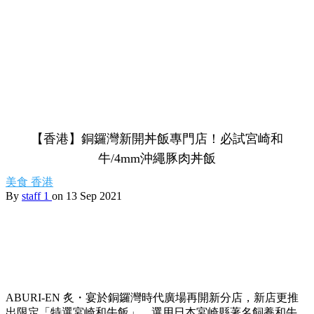
【香港】銅鑼灣新開丼飯專門店！必試宮崎和
牛/4mm沖繩豚肉丼飯
美食
香港
By
staff 1
on 13 Sep 2021
ABURI-EN 炙・宴於銅鑼灣時代廣場再開新分店，新店更推
出限定「特選宮崎和牛飯」，選用日本宮崎縣著名飼養和牛，