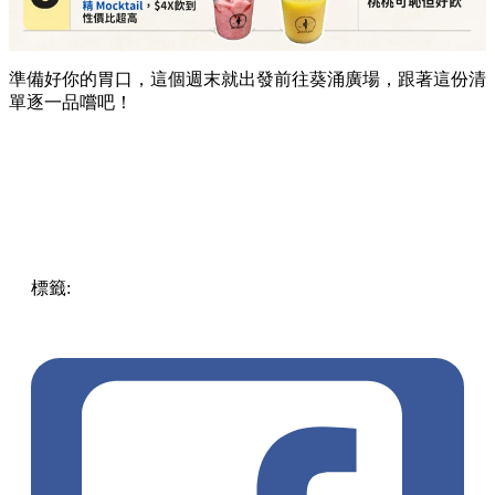
準備好你的胃口，這個週末就出發前往葵涌廣場，跟著這份清
單逐一品嚐吧！
標籤:
Hong Kong
香港
葵廣美食
葵芳好去處
葵芳 / 青衣
葵
涌廣場
葵廣掃街
香港平民美食
慧食貓
鳩戟
呦呦鹿鳴布丁
燒