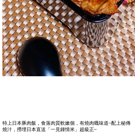
特上日本豚肉飯，食落肉質軟嫰個，有燒肉嘅味道~配上秘傳
燒汁，撈埋日本直送「一見鍾情米」超級正~