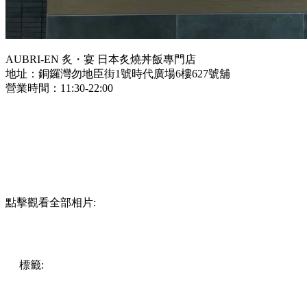
AUBRI-EN 炙・宴 日本炙燒丼飯專門店
地址：銅鑼灣勿地臣街1號時代廣場6樓627號舖
營業時間：11:30-22:00
點擊觀看全部相片:
標籤:
中文(繁)
美食
香港
香港
美食
香港美食
銅鑼灣美食
銅
鑼灣
灣仔 / 銅鑼灣 / 大坑
日式餐廳
ABURI-EN
炙・宴
日本
炙燒丼飯專門店