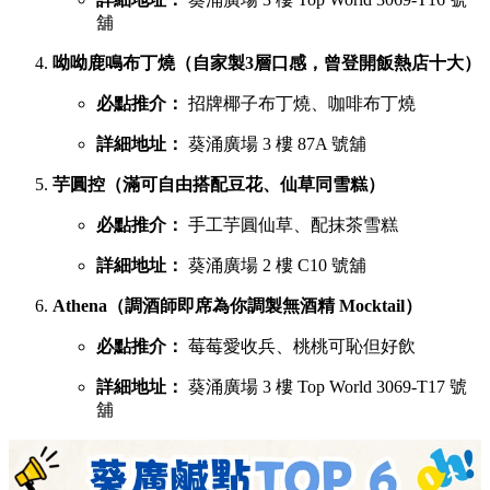
舖
呦呦鹿鳴布丁燒（自家製3層口感，曾登開飯熱店十大）
必點推介：
招牌椰子布丁燒、咖啡布丁燒
詳細地址：
葵涌廣場 3 樓 87A 號舖
芋圓控（滿可自由搭配豆花、仙草同雪糕）
必點推介：
手工芋圓仙草、配抹茶雪糕
詳細地址：
葵涌廣場 2 樓 C10 號舖
Athena（調酒師即席為你調製無酒精 Mocktail）
必點推介：
莓莓愛收兵、桃桃可恥但好飲
詳細地址：
葵涌廣場 3 樓 Top World 3069-T17 號
舖