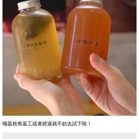
喺荔枝角返工或者經過就不妨去試下啦！