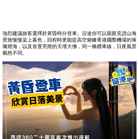
強烈建議旅客選擇於黃昏時分登車。沿途你可以親眼見證山海
景致慢慢染上暮色，回程時更能從高空俯瞰香港國際機場的璀
璨燈海，以及首度亮燈的天壇大佛，同一條纜車線，日夜風景
截然不同。