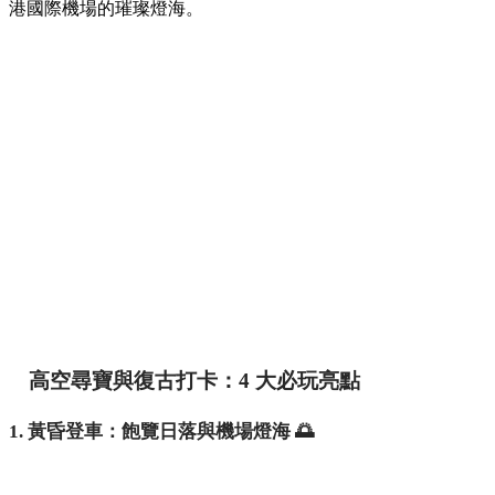
港國際機場的璀璨燈海。
高空尋寶與復古打卡：4 大必玩亮點
1. 黃昏登車：飽覽日落與機場燈海 🌅