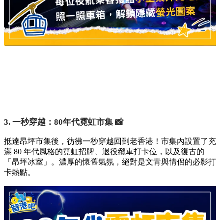
3. 一秒穿越：80年代霓虹市集 📸
抵達昂坪市集後，彷彿一秒穿越回到老香港！市集內設置了充
滿 80 年代風格的霓虹招牌、退役纜車打卡位，以及復古的
「昂坪冰室」。濃厚的懷舊氣氛，絕對是文青與情侶的必影打
卡熱點。