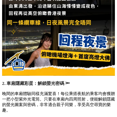
2. 車廂隱藏彩蛋：解鎖螢光密碼 🔦
晚間的車廂體驗同樣充滿驚喜！每位乘搭夜航的乘客均會獲贈
一把小型紫外光電筒。只要在車廂內四周照射，便能解鎖隱藏
的螢光圖案與密碼，非常適合親子同樂，享受高空尋寶的樂
趣。