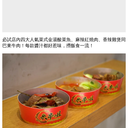
必試店內四大人氣菜式金湯酸菜魚、麻辣紅燒肉、香辣雞煲同
巴東牛肉！每款醬汁都好惹味，撈飯食一流！