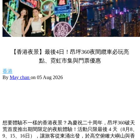
【香港夜景】最後4日！昂坪360夜間纜車必玩亮
點、霓虹市集與門票優惠
香港
By
May chan
on 05 Aug 2026
想要體驗不一樣的香港夜景？為慶祝二十周年，昂坪360破天
荒首度推出期間限定的夜航體驗！活動只限最後 4 天（8月8、
9、15、16日），讓旅客從東涌出發，於高空俯瞰大嶼山與香