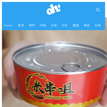
Home
香港
澳門
中國
台灣
日本
韓國
美食
玩樂