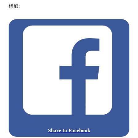
標籤:
中文(繁)
美食
香港
香港
美食
香港美食
荔枝角
荔枝角
/ 美孚
外賣
香港外賣
麻辣串
罐頭飯
Share to Facebook