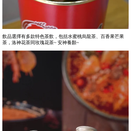
飲品選擇有多款特色茶飲，包括水蜜桃烏龍茶、百香果芒果
茶，洛神花茶同玫瑰花茶~ 安神養顏~