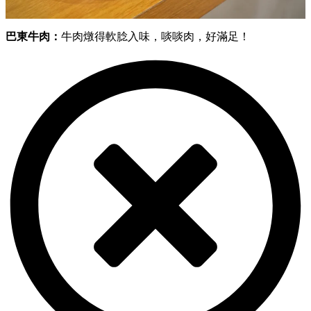
巴東牛肉：
牛肉燉得軟腍入味，啖啖肉，好滿足！