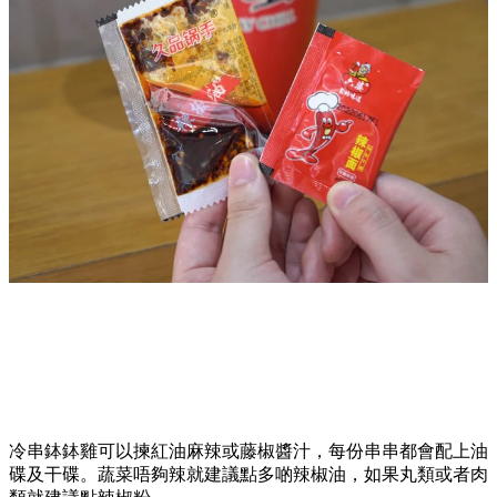
冷串鉢鉢雞可以揀紅油麻辣或藤椒醬汁，每份串串都會配上油
碟及干碟。蔬菜唔夠辣就建議點多啲辣椒油，如果丸類或者肉