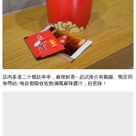
店內多達二十幾款串串，麻辣鮮香~ 必試推介有鵝腸、鴨舌同
海帶結~每款都吸收咗飽滿嘅麻辣醬汁，好惹味！