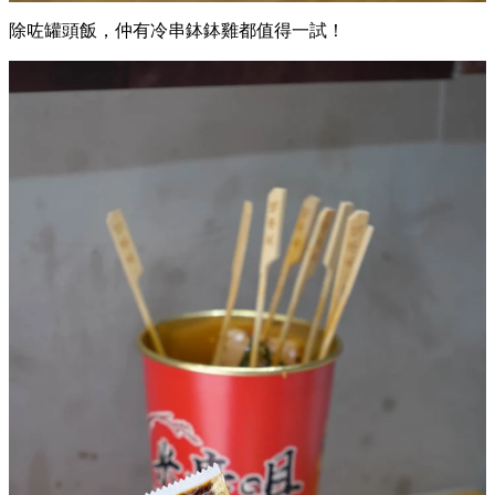
除咗罐頭飯，仲有冷串鉢鉢雞都值得一試！