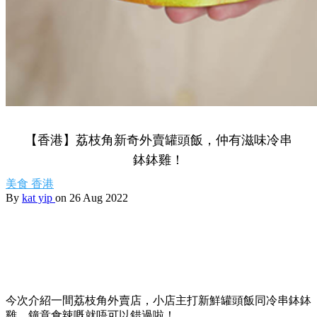
【香港】荔枝角新奇外賣罐頭飯，仲有滋味冷串
鉢鉢雞！
美食
香港
By
kat yip
on 26 Aug 2022
今次介紹一間荔枝角外賣店，小店主打新鮮罐頭飯同冷串鉢鉢
雞，鐘意食辣嘅就唔可以錯過啦！