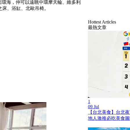
四面環海，仲可以遠眺中環摩天輪、維多利
之床、浴缸、北歐吊椅。
Hottest Articles
最熱文章
1
09 Jul
【台北美食】台北夜市 
地人激推必吃美食圖