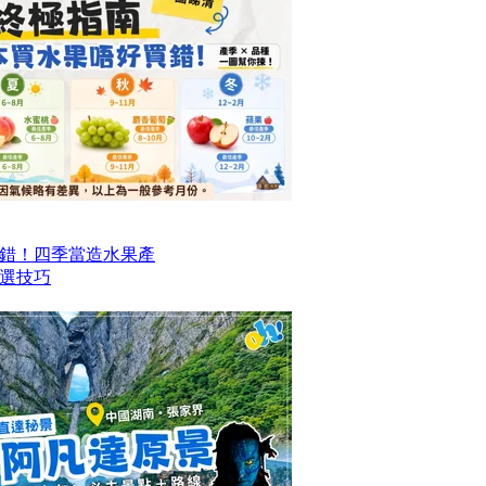
錯！四季當造水果產
選技巧