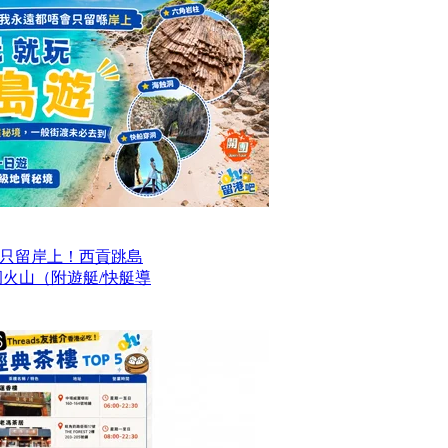
只留岸上！西貢跳島
洞火山（附遊艇/快艇導