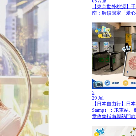
05 Aug
【東京世外桃源】千
南：解鎖限定「愛心
5
29 Jul
【日本自由行】日本蓋
Stamp）：JR車
章收集指南與熱門款