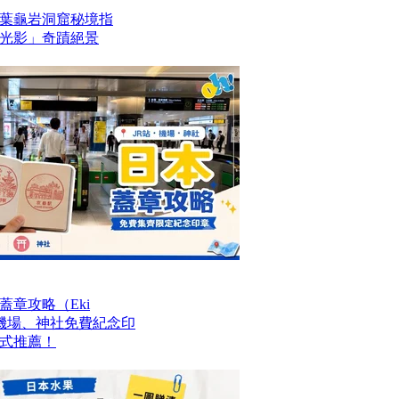
葉龜岩洞窟秘境指
光影」奇蹟絕景
章攻略（Eki
站、機場、神社免費紀念印
式推薦！