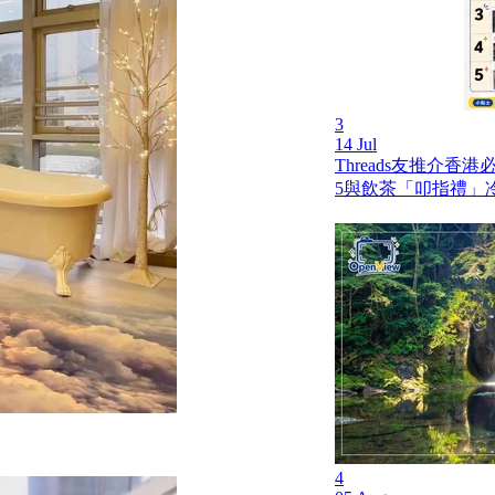
3
14 Jul
Threads友推介香
5與飲茶「叩指禮」
4