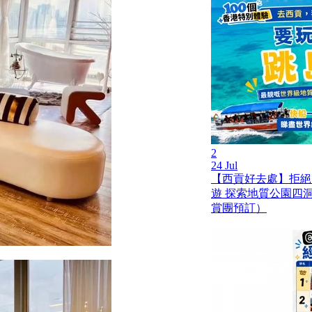
2
24 Jul
【西貢好去處】拒絕
遊 探索地質公園四
賞團預訂）