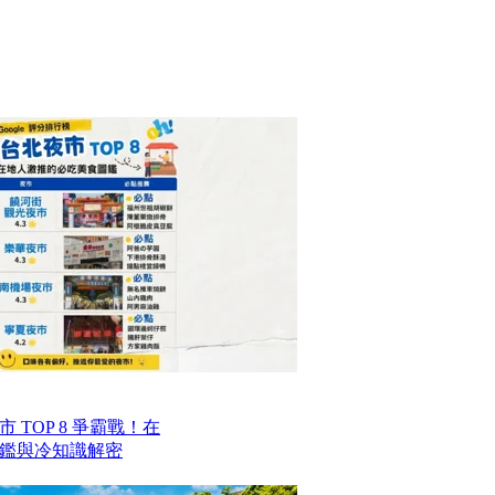
TOP 8 爭霸戰！在
鑑與冷知識解密