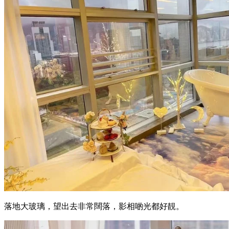
落地大玻璃，望出去非常闊落，影相啲光都好靚。