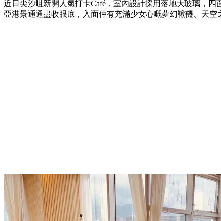
近日尖沙咀新開人氣打卡Café，室內設計採用落地大玻璃，
亞港景通通盡收眼底，入面仲有充滿少女心嘅夢幻鞦韆、天空