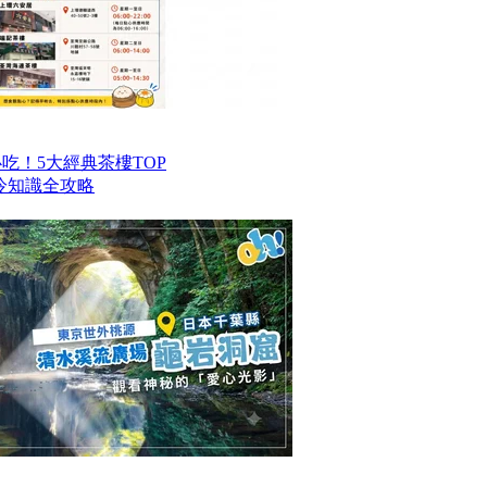
港必吃！5大經典茶樓TOP
冷知識全攻略