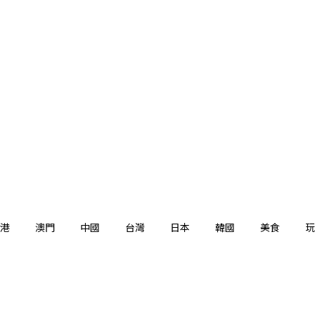
港
澳門
中國
台灣
日本
韓國
美食
玩