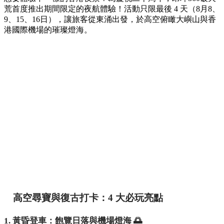
荒首度推出期間限定的夜航體驗！活動只限最後 4 天（8月8、
9、15、16日），讓旅客從東涌出發，於高空俯瞰大嶼山與香
港國際機場的璀璨燈海。
高空尋寶與復古打卡：4 大必玩亮點
1. 黃昏登車：飽覽日落與機場燈海 🌅