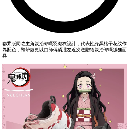
聯乘版同咗主角炭治郎嘅羽織衣設計，代表性綠黑格子花紋作
為配色，鞋帶處更以由師傅鱗瀧左近次送贈給炭治郎嘅狐狸面
具