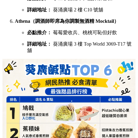
詳細地址：
葵涌廣場 2 樓 C10 號舖
Athena（調酒師即席為你調製無酒精 Mocktail）
必點推介：
莓莓愛收兵、桃桃可恥但好飲
詳細地址：
葵涌廣場 3 樓 Top World 3069-T17 號
舖