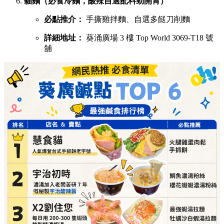
貓麵（必食冷麵，酸辣自選配料勁開胃）
必點推介：
手撕雞拌麵、自選多餸刀削麵
詳細地址：
葵涌廣場 3 樓 Top World 3069-T18 號
舖