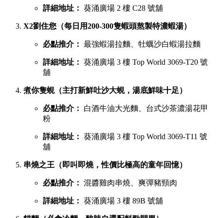
詳細地址：
葵涌廣場 2 樓 C28 號舖
X2劉住您（每日用200-300隻蝦頭熬製特濃蝦湯）
必點推介：
最強蝦湯拉麵、牡蠣沙白蝦湯拉麵
詳細地址：
葵涌廣場 3 樓 Top World 3069-T20 號
舖
煮你隻蜆（主打新鮮吐沙大蜆，湯底鮮味十足）
必點推介：
白酒牛油大光麵、台式沙茶濃湯花甲
粉
詳細地址：
葵涌廣場 3 樓 Top World 3069-T11 號
舖
串燒之王（即叫即燒，性價比極高的童年回憶）
必點推介：
混醬雞肉串燒、爽彈豬頸肉
詳細地址：
葵涌廣場 3 樓 89B 號舖