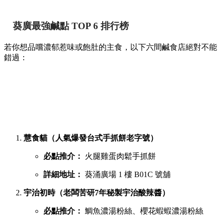
葵廣最強鹹點 TOP 6 排行榜
若你想品嚐濃郁惹味或飽肚的主食，以下六間鹹食店絕對不能
錯過：
慧食貓（人氣爆發台式手抓餅老字號）
必點推介：
火腿雞蛋肉鬆手抓餅
詳細地址：
葵涌廣場 1 樓 B01C 號舖
宇治初時（老闆苦研7年秘製宇治酸辣醬）
必點推介：
鯛魚濃湯粉絲、櫻花蝦蝦濃湯粉絲