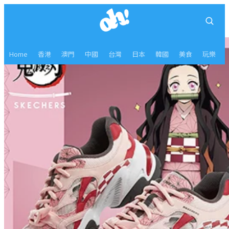
Home
香港
澳門
中國
台灣
日本
韓國
美食
玩樂