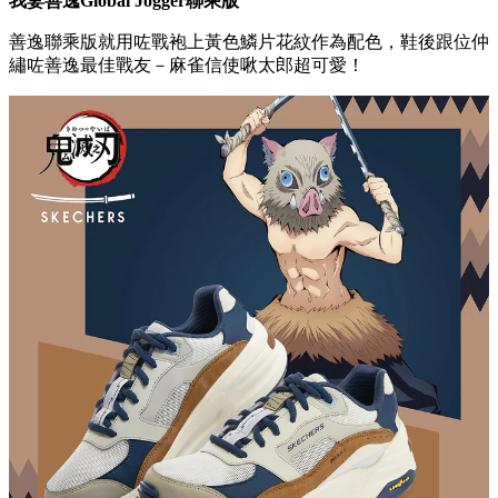
我妻善逸Global Jogger聯乘版
善逸聯乘版就用咗戰袍上黃色鱗片花紋作為配色，鞋後跟位仲
繡咗善逸最佳戰友－麻雀信使啾太郎超可愛！