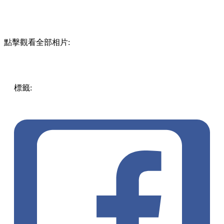
點擊觀看全部相片:
標籤:
中文(繁)
香港
香港
熱話
鬼滅之刃
炭治郎
鬼滅
熱話
SKECHERS
SKECHERSHK
SKECHERSx鬼滅之刃
SKECHERSxDemonSlayer
禰豆子