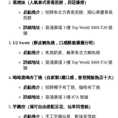
蕉積妹（人氣泰式香蕉煎餅，邪惡爆燈）
必點推介：
招牌朱古力香蕉煎餅、開心果醬香蕉
煎餅
詳細地址：
葵涌廣場 3 樓 Top World 3069-T26 號
舖
1/2 Sweet（酥皮鯛魚燒，口感酥脆層層分明）
必點推介：
炙燒奶黃、榛果朱古力鯛魚燒
詳細地址：
葵涌廣場 3 樓 Top World 3069-T16 號
舖
呦呦鹿鳴布丁燒（自家製3層口感，曾登開飯熱店十大）
必點推介：
招牌椰子布丁燒、咖啡布丁燒
詳細地址：
葵涌廣場 3 樓 87A 號舖
芋圓控（滿可自由搭配豆花、仙草同雪糕）
必點推介：
手工芋圓仙草、配抹茶雪糕