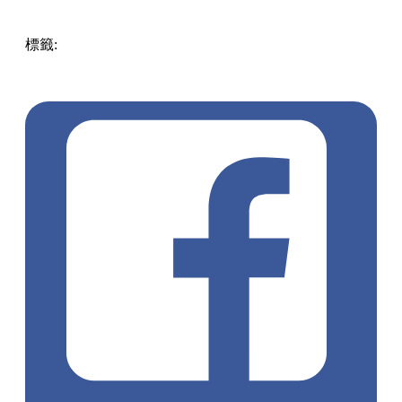
標籤:
Hong Kong
香港
葵廣美食
葵芳好去處
葵芳 / 青衣
葵
涌廣場
葵廣掃街
香港平民美食
慧食貓
鳩戟
呦呦鹿鳴布丁
燒