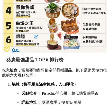
葵廣最強甜品 TOP 6 排行榜
吃完鹹食，當然要預留胃部空間品嚐甜品。以下是網民極力推
薦的六大甜點名單：
鳩戟（梳乎厘充滿空氣感，入口即化）
必點推介：
Pistachio開心果、超低糖質伯爵茶
詳細地址：
葵涌廣場 3 樓 87B 號舖