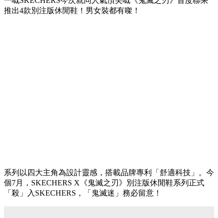
一嘅SKECHERS今次就同人氣頂尖嘅《鬼滅之刃》首度聯乘
推出4款別注版休閒鞋！男女裝都有㗎！
系列以四大主角為設計靈感，搭載品牌專利「舒適科技」。今
個7月，SKECHERS X《鬼滅之刃》別注版休閒鞋系列正式
「殺」入SKECHERS，「鬼滅迷」務必留意！