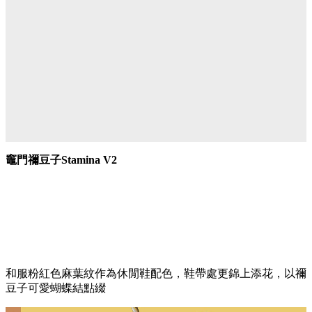
竈門禰豆子Stamina V2
和服粉紅色麻葉紋作為休閒鞋配色，鞋帶處更錦上添花，以禰
豆子可愛蝴蝶結點綴