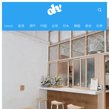
Home
香港
澳門
中國
台灣
日本
韓國
美食
玩樂