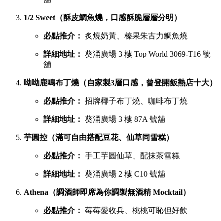
1/2 Sweet（酥皮鯛魚燒，口感酥脆層層分明）
必點推介：
炙燒奶黃、榛果朱古力鯛魚燒
詳細地址：
葵涌廣場 3 樓 Top World 3069-T16 號
舖
呦呦鹿鳴布丁燒（自家製3層口感，曾登開飯熱店十大）
必點推介：
招牌椰子布丁燒、咖啡布丁燒
詳細地址：
葵涌廣場 3 樓 87A 號舖
芋圓控（滿可自由搭配豆花、仙草同雪糕）
必點推介：
手工芋圓仙草、配抹茶雪糕
詳細地址：
葵涌廣場 2 樓 C10 號舖
Athena（調酒師即席為你調製無酒精 Mocktail）
必點推介：
莓莓愛收兵、桃桃可恥但好飲