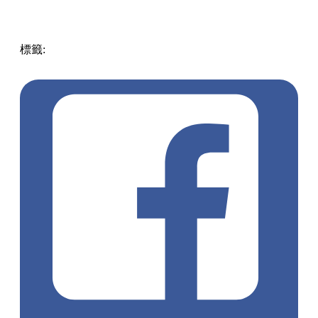
標籤:
中文(繁)
美食
香港
香港
美食
cafe
香港美食
打卡cafe
大
角咀
大角咀美食
旺角 / 太子 / 大角咀
推介 cafe