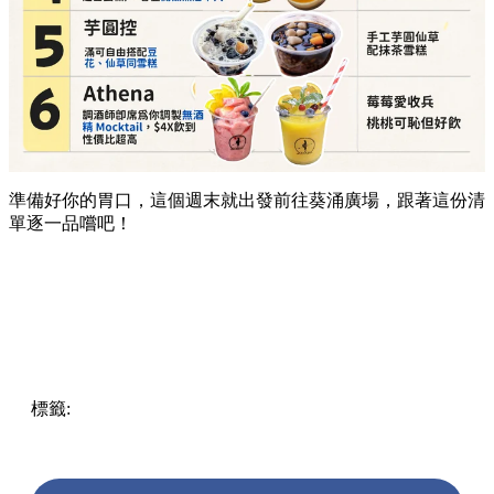
準備好你的胃口，這個週末就出發前往葵涌廣場，跟著這份清
單逐一品嚐吧！
標籤:
Hong Kong
香港
葵廣美食
葵芳好去處
葵芳 / 青衣
葵
涌廣場
葵廣掃街
香港平民美食
慧食貓
鳩戟
呦呦鹿鳴布丁
燒