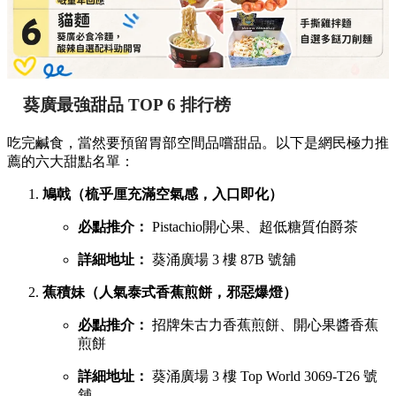
葵廣最強甜品 TOP 6 排行榜
吃完鹹食，當然要預留胃部空間品嚐甜品。以下是網民極力推
薦的六大甜點名單：
鳩戟（梳乎厘充滿空氣感，入口即化）
必點推介：
Pistachio開心果、超低糖質伯爵茶
詳細地址：
葵涌廣場 3 樓 87B 號舖
蕉積妹（人氣泰式香蕉煎餅，邪惡爆燈）
必點推介：
招牌朱古力香蕉煎餅、開心果醬香蕉
煎餅
詳細地址：
葵涌廣場 3 樓 Top World 3069-T26 號
舖