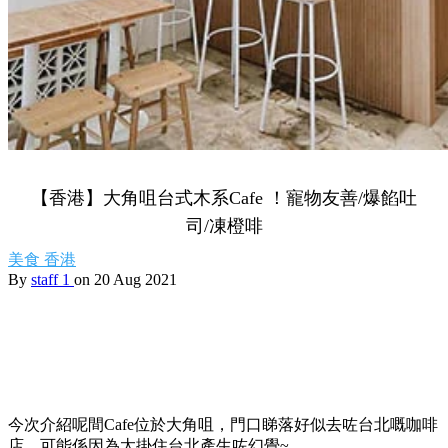
【香港】大角咀台式木系Cafe ！寵物友善/爆餡吐
司/凍橙啡
美食
香港
By
staff 1
on 20 Aug 2021
今次介紹呢間Cafe位於大角咀，門口睇落好似去咗台北嘅咖啡
店，可能係因為太掛住台北產生咗幻覺~