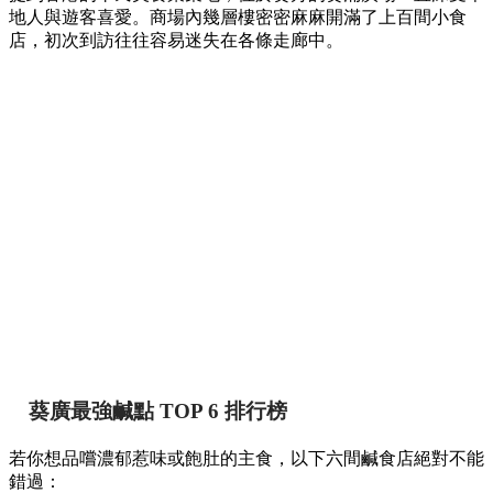
地人與遊客喜愛。商場內幾層樓密密麻麻開滿了上百間小食
店，初次到訪往往容易迷失在各條走廊中。
葵廣最強鹹點 TOP 6 排行榜
若你想品嚐濃郁惹味或飽肚的主食，以下六間鹹食店絕對不能
錯過：