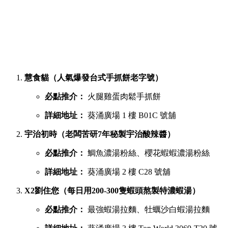
慧食貓（人氣爆發台式手抓餅老字號）
必點推介：
火腿雞蛋肉鬆手抓餅
詳細地址：
葵涌廣場 1 樓 B01C 號舖
宇治初時（老闆苦研7年秘製宇治酸辣醬）
必點推介：
鯛魚濃湯粉絲、櫻花蝦蝦濃湯粉絲
詳細地址：
葵涌廣場 2 樓 C28 號舖
X2劉住您（每日用200-300隻蝦頭熬製特濃蝦湯）
必點推介：
最強蝦湯拉麵、牡蠣沙白蝦湯拉麵