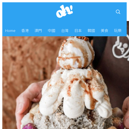
Home
香港
澳門
中國
台灣
日本
韓國
美食
玩樂