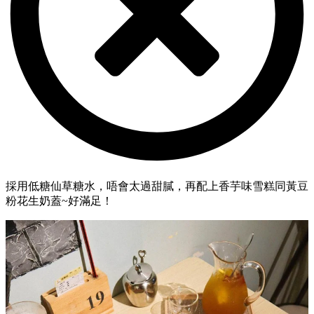
採用低糖仙草糖水，唔會太過甜膩，再配上香芋味雪糕同黃豆
粉花生奶蓋~好滿足！