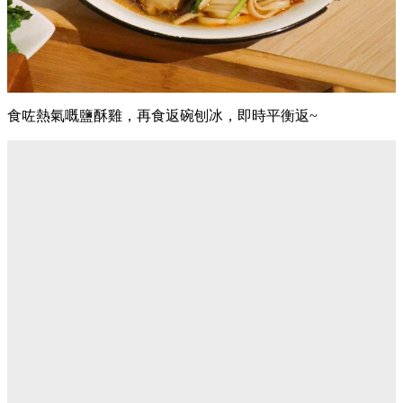
食咗熱氣嘅鹽酥雞，再食返碗刨冰，即時平衡返~