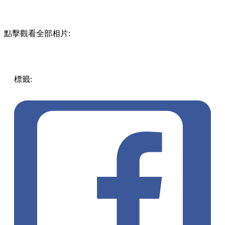
點擊觀看全部相片:
標籤:
中文(繁)
美食
香港
香港
美食
甜品
香港美食
台灣菜
糖
水
觀塘
觀塘 / 九龍灣 / 鯉魚門
觀塘美食
刨冰