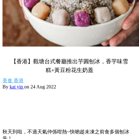
【香港】觀塘台式餐廳推出芋圓刨冰，香芋味雪
糕+黃豆粉花生奶蓋
美食
香港
By
kat yip
on 24 Aug 2022
秋天到啦，不過天氣仲係咁熱~快啲趁未凍之前食多個刨冰
先！