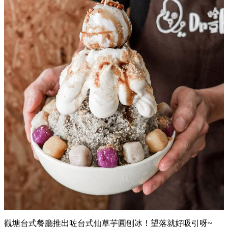
觀塘台式餐廳推出咗台式仙草芋圓刨冰！望落就好吸引呀~